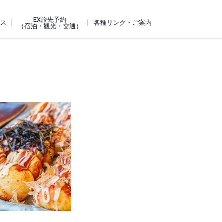
EX旅先予約
ビス
各種リンク・ご案内
（宿泊・観光・交通）
ィ