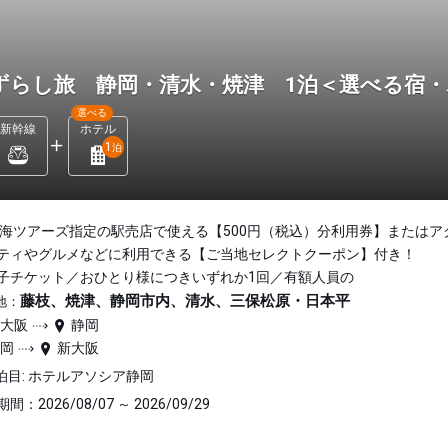
ずらし旅 静岡・清水・焼津 1泊＜選べる宿
選べる
新幹線
ホテル
1
泊
東海ツアーズ指定の駅売店で使える【500円（税込）分利用券】またはア
ティやグルメなどに利用できる【ご当地セレクトクーポン】付き！
子チケット／おひとり様につきいずれか1回／有額人員の
藤枝、焼津、静岡市内、清水、三保松原・日本平
地：
新大阪
静岡
静岡
新大阪
泊目: ホテルアソシア静岡
間：2026/08/07 ～ 2026/09/29