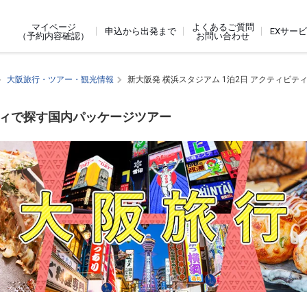
よくあるご質問
マイページ
申込から出発まで
EXサー
お問い合わせ
（予約内容確認）
大阪旅行・ツアー・観光情報
新大阪発 横浜スタジアム 1泊2日 アクティビテ
ビティで探す国内パッケージツアー