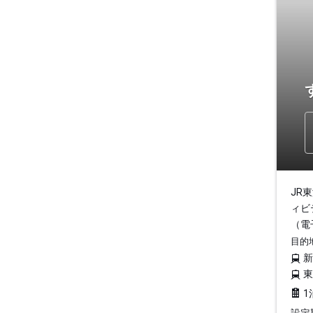
JR
ィビ
（電
目的
1