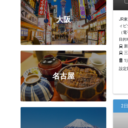
大阪
JR
ィビ
（電
目的
1
設定期
名古屋
2