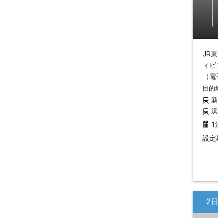
JR
ィビ
（電
目的
1
設定期
2