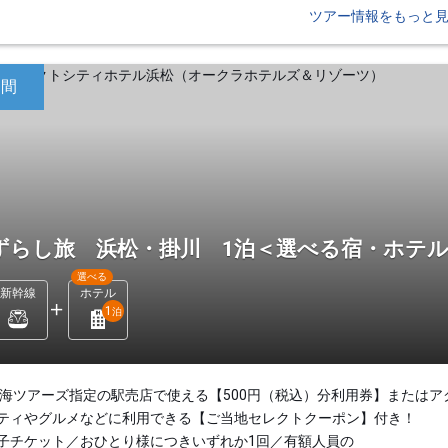
ツアー情報をもっと
日間
ずらし旅 浜松・掛川 1泊＜選べる宿・ホテ
選べる
新幹線
ホテル
1
泊
東海ツアーズ指定の駅売店で使える【500円（税込）分利用券】またはア
ティやグルメなどに利用できる【ご当地セレクトクーポン】付き！
子チケット／おひとり様につきいずれか1回／有額人員の