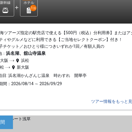
新幹線
ホテル
1
泊
東海ツアーズ指定の駅売店で使える【500円（税込）分利用券】またはア
ティやグルメなどに利用できる【ご当地セレクトクーポン】付き！
子チケット／おひとり様につきいずれか1回／有額人員の
浜名湖、舘山寺温泉
地：
新大阪
浜松
浜松
新大阪
泊目: 浜名湖かんざんじ温泉 時わすれ 開華亭
間：2026/08/14 ～ 2026/09/29
ツアー情報をもっと
日間