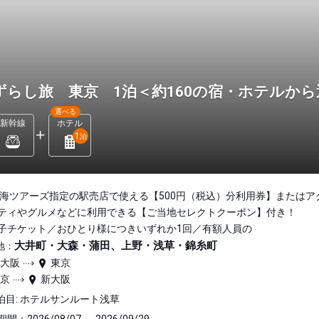
ずらし旅 東京 1泊＜約160の宿・ホテルか
選べる
新幹線
ホテル
1
泊
東海ツアーズ指定の駅売店で使える【500円（税込）分利用券】またはア
ティやグルメなどに利用できる【ご当地セレクトクーポン】付き！
子チケット／おひとり様につきいずれか1回／有額人員の
大井町・大森・蒲田、上野・浅草・錦糸町
地：
新大阪
東京
東京
新大阪
泊目: ホテルサンルート浅草