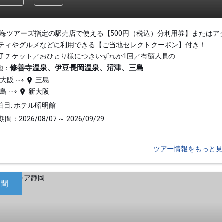
東海ツアーズ指定の駅売店で使える【500円（税込）分利用券】またはア
ティやグルメなどに利用できる【ご当地セレクトクーポン】付き！
子チケット／おひとり様につきいずれか1回／有額人員の
修善寺温泉、伊豆長岡温泉、沼津、三島
地：
新大阪
三島
三島
新大阪
泊目: ホテル昭明館
間：2026/08/07 ～ 2026/09/29
ツアー情報をもっと
日間