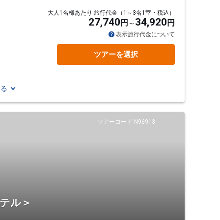
大人1名様あたり 旅行代金（1～3名1室・税込）
27,740
34,920
円
円
表示旅行代金について
）
ツアーを選択
見る
ツアーコード N96913
ホテル＞