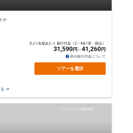
クテ
大人1名様あたり 旅行代金（2～4名1室・税込）
31,590
41,260
円
円
表示旅行代金について
ツアーを選択
見る
ツアーコード N96892