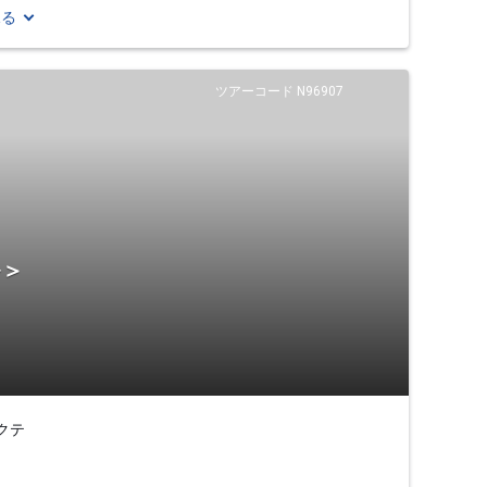
見る
ツアーコード N96907
ル＞
クテ