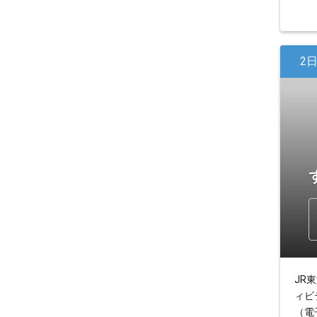
2
JR
ィビ
（電