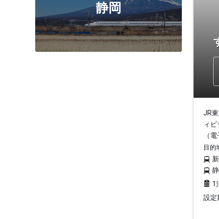
静岡
JR
ィビ
（電
目的
1
設定期