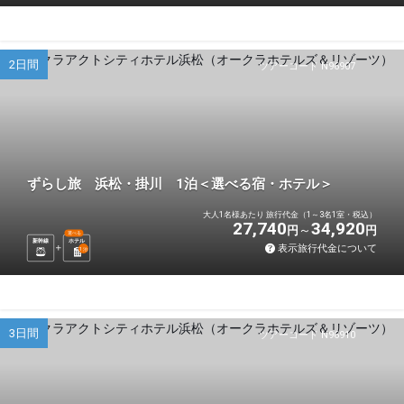
2日間
ツアーコード N96907
ずらし旅 浜松・掛川 1泊＜選べる宿・ホテル＞
大人1名様あたり 旅行代金（1～3名1室・税込）
27,740
34,920
円
円
選べる
新幹線
ホテル
表示旅行代金について
1
泊
3日間
ツアーコード N96910