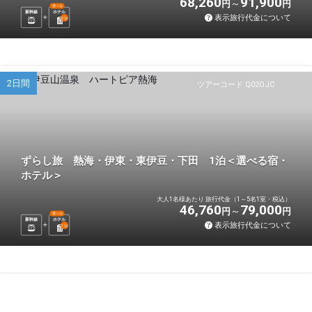
68,260
91,900
円
円
選べる
新幹線
ホテル
表示旅行代金について
2
泊
2日間
ツアーコード Q02OJC
ずらし旅 熱海・伊東・東伊豆・下田 1泊＜選べる宿・
ホテル＞
大人1名様あたり 旅行代金（1～5名1室・税込）
46,760
79,000
円
円
選べる
新幹線
ホテル
表示旅行代金について
1
泊