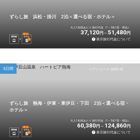
ずらし旅 浜松・掛川 2泊＜選べる宿・ホテル＞
大人1名様あたり 旅行代金（1～3名1室・税込）
37,120
51,480
円
円
選べる
新幹線
ホテル
表示旅行代金について
2
泊
3日間
ツアーコード Q02OJE
ずらし旅 熱海・伊東・東伊豆・下田 2泊＜選べる宿・
ホテル＞
大人1名様あたり 旅行代金（1～5名1室・税込）
60,380
124,860
円
円
選べる
新幹線
ホテル
表示旅行代金について
2
泊