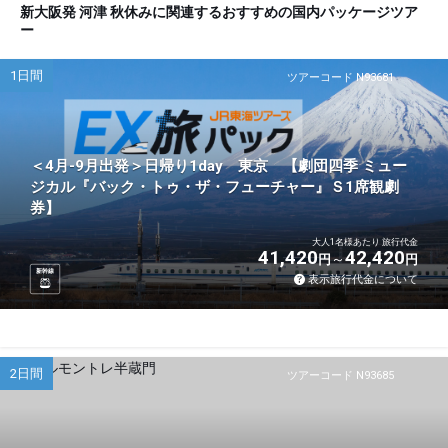
新大阪発 河津 秋休みに関連するおすすめの国内パッケージツア
ー
1日間
ツアーコード N93681
＜4月-9月出発＞日帰り1day 東京 【劇団四季 ミュー
ジカル『バック・トゥ・ザ・フューチャー』Ｓ1席観劇
券】
大人1名様あたり 旅行代金
41,420
42,420
円
円
新幹線
表示旅行代金について
2日間
ツアーコード N93685