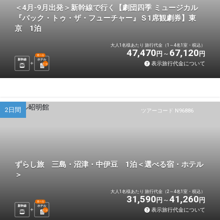
＜4月-9月出発＞新幹線で行く【劇団四季 ミュージカル
『バック・トゥ・ザ・フューチャー』Ｓ1席観劇券】東
京 1泊
大人1名様あたり 旅行代金（1～4名1室・税込）
47,470
67,120
円
円
選べる
新幹線
ホテル
表示旅行代金について
1
泊
2日間
ツアーコード N96886
ずらし旅 三島・沼津・中伊豆 1泊＜選べる宿・ホテル
＞
大人1名様あたり 旅行代金（2～4名1室・税込）
31,590
41,260
円
円
選べる
新幹線
ホテル
表示旅行代金について
1
泊