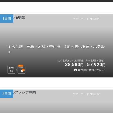
3日間
ツアーコード N96889
ずらし旅 三島・沼津・中伊豆 2泊＜選べる宿・ホテル
＞
大人1名様あたり 旅行代金（2～4名1室・税込）
38,580
57,920
円
円
選べる
新幹線
ホテル
表示旅行代金について
2
泊
2日間
ツアーコード N96892