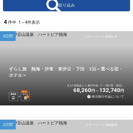
絞り込み
4
件中
1～4件表示
3日間
ツアーコード Q02OJF
ずらし旅 熱海・伊東・東伊豆・下田 2泊＜選べる宿・
ホテル＞
大人1名様あたり 旅行代金（1～5名1室・税込）
68,260
132,740
円
円
選べる
新幹線
ホテル
表示旅行代金について
2
泊
2日間
ツアーコード N96874