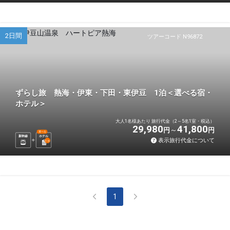
2日間
ツアーコード N96872
ずらし旅 熱海・伊東・下田・東伊豆 1泊＜選べる宿・
ホテル＞
大人1名様あたり 旅行代金（2～5名1室・税込）
29,980
41,800
円
円
選べる
新幹線
ホテル
表示旅行代金について
1
泊
1