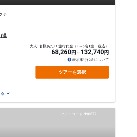
クテ
山温
大人1名様あたり 旅行代金（1～5名1室・税込）
68,260
132,740
円
円
表示旅行代金について
ツアーを選択
見る
ツアーコード N96877