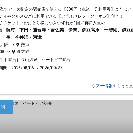
東海ツアーズ指定の駅売店で使える【500円（税込）分利用券】またはア
ティやグルメなどに利用できる【ご当地セレクトクーポン】付き！
子チケット／おひとり様につきいずれか1回／有額人員の
熱海、下田・蓮台寺・吉佐美、伊東、伊豆高原・一碧湖、伊豆
地：
泉、今井浜・河津
新大阪
熱海
熱海
新大阪
泊目: 熱海伊豆山温泉 ハートピア熱海
間：2026/08/06 ～ 2026/09/27
ツアー情報をもっと
日間