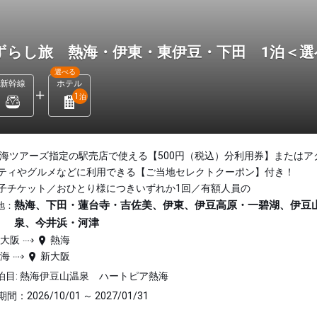
ずらし旅 熱海・伊東・東伊豆・下田 1泊＜
選べる
新幹線
ホテル
1
泊
東海ツアーズ指定の駅売店で使える【500円（税込）分利用券】またはア
ティやグルメなどに利用できる【ご当地セレクトクーポン】付き！
子チケット／おひとり様につきいずれか1回／有額人員の
熱海、下田・蓮台寺・吉佐美、伊東、伊豆高原・一碧湖、伊豆
地：
泉、今井浜・河津
新大阪
熱海
熱海
新大阪
泊目: 熱海伊豆山温泉 ハートピア熱海
間：2026/10/01 ～ 2027/01/31