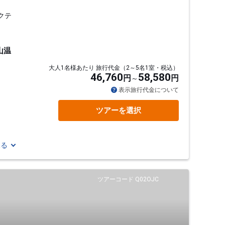
クテ
山温
大人1名様あたり 旅行代金（2～5名1室・税込）
46,760
58,580
円
円
表示旅行代金について
ツアーを選択
見る
ツアーコード Q02OJC