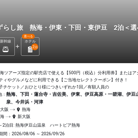
ずらし旅 熱海・伊東・下田・東伊豆 2泊＜
選べる
新幹線
ホテル
2
泊
東海ツアーズ指定の駅売店で使える【500円（税込）分利用券】またはア
ティやグルメなどに利用できる【ご当地セレクトクーポン】付き！
子チケット／おひとり様につきいずれか1回／有額人員の
熱海、下田・蓮台寺・吉佐美、伊東、伊豆高原・一碧湖、伊豆
地：
泉、今井浜・河津
新大阪
熱海
熱海
新大阪
～2泊目: 熱海伊豆山温泉 ハートピア熱海
間：2026/08/06 ～ 2026/09/26