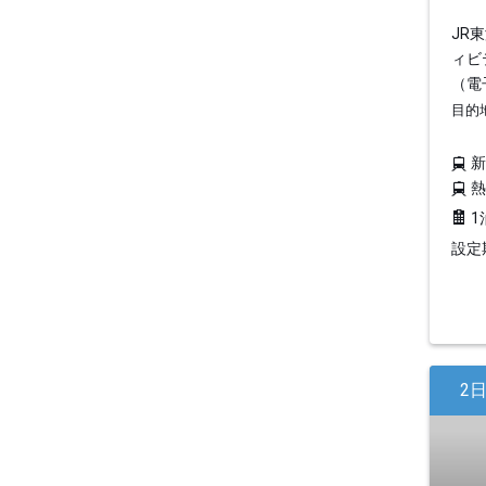
JR
ィビ
（電
目的
1
設定期
2