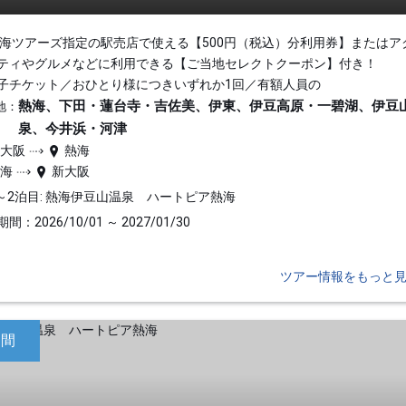
東海ツアーズ指定の駅売店で使える【500円（税込）分利用券】またはア
ティやグルメなどに利用できる【ご当地セレクトクーポン】付き！
子チケット／おひとり様につきいずれか1回／有額人員の
熱海、下田・蓮台寺・吉佐美、伊東、伊豆高原・一碧湖、伊豆
地：
泉、今井浜・河津
新大阪
熱海
熱海
新大阪
～2泊目: 熱海伊豆山温泉 ハートピア熱海
間：2026/10/01 ～ 2027/01/30
ツアー情報をもっと
日間