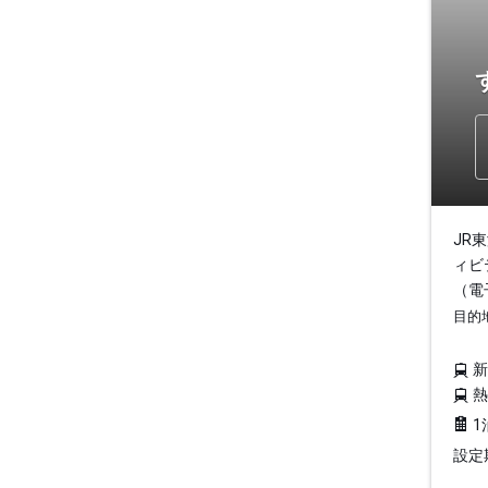
JR
ィビ
（電
目的
1
設定期