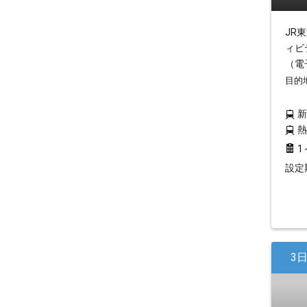
JR
ィビ
（電
目的
1
設定期
3