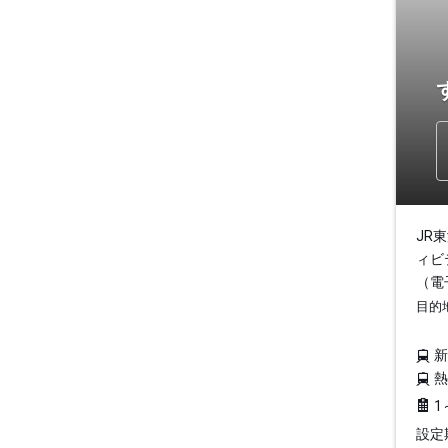
JR
ィビ
（電
目的
1
設定期