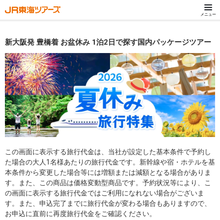
メニュー
新大阪発 豊橋着 お盆休み 1泊2日で探す国内パッケージツアー
この画面に表示する旅行代金は、当社が設定した基本条件で予約し
た場合の大人1名様あたりの旅行代金です。新幹線や宿・ホテルを基
本条件から変更した場合等には増額または減額となる場合がありま
す。また、この商品は価格変動型商品です。予約状況等により、こ
の画面に表示する旅行代金ではご利用になれない場合がございま
す。また、申込完了までに旅行代金が変わる場合もありますので、
お申込に直前に再度旅行代金をご確認ください。