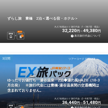
ずらし旅 豊橋 2泊＜選べる宿・ホテル＞
大人1名様あたり 旅行代金（1～3名1室・税込）
32,220
49,380
円
円
選べる
新幹線
ホテル
表示旅行代金について
2
泊
3日間
ツアーコード Q02NK8
ゆったりお値打ち 湯谷温泉 2泊◆湯の風HAZU（10-3
月出発） ※旅行代金には豊橋-湯谷温泉間の交通機関は
含まれておりません。
大人1名様あたり 旅行代金（2～6名1室・税込）
36,440
51,480
円
円
新幹線
ホテル
表示旅行代金について
2
泊