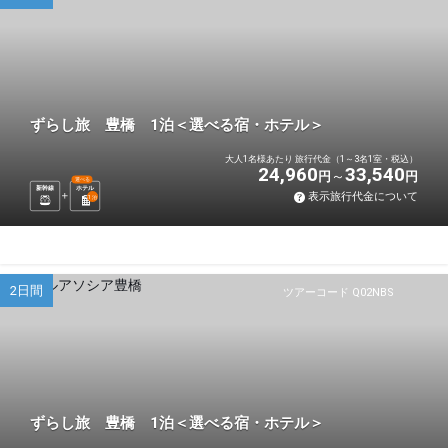
ずらし旅 豊橋 1泊＜選べる宿・ホテル＞
大人1名様あたり 旅行代金（1～3名1室・税込）
24,960
33,540
円
円
選べる
新幹線
ホテル
表示旅行代金について
1
泊
2日間
ツアーコード Q02NBS
ずらし旅 豊橋 1泊＜選べる宿・ホテル＞