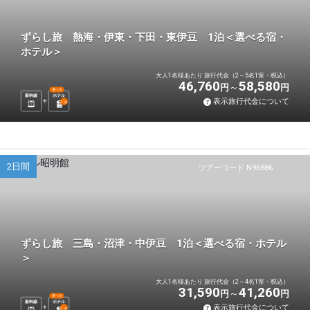
ずらし旅 熱海・伊東・下田・東伊豆 1泊＜選べる宿・
ホテル＞
大人1名様あたり 旅行代金（2～5名1室・税込）
46,760
58,580
円
円
選べる
新幹線
ホテル
表示旅行代金について
1
泊
2日間
ツアーコード N96886
ずらし旅 三島・沼津・中伊豆 1泊＜選べる宿・ホテル
＞
大人1名様あたり 旅行代金（2～4名1室・税込）
31,590
41,260
円
円
選べる
新幹線
ホテル
表示旅行代金について
1
泊