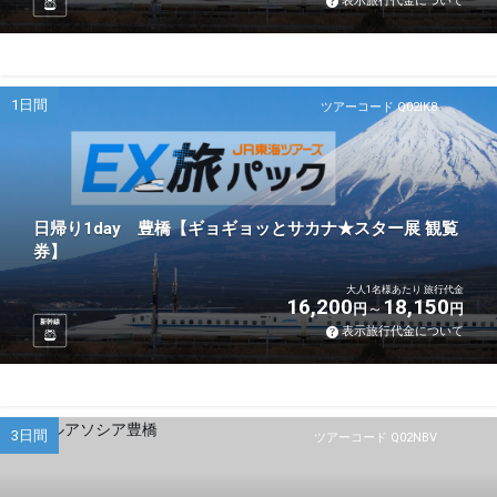
表示旅行代金について
1日間
ツアーコード Q02IK8
日帰り1day 豊橋【ギョギョッとサカナ★スター展 観覧
券】
大人1名様あたり 旅行代金
16,200
18,150
円
円
新幹線
表示旅行代金について
3日間
ツアーコード Q02NBV