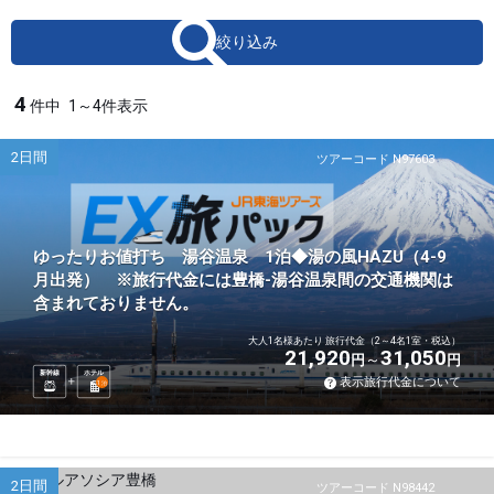
絞り込み
4
件中
1～4件表示
2日間
ツアーコード N97603
ゆったりお値打ち 湯谷温泉 1泊◆湯の風HAZU（4-9
月出発） ※旅行代金には豊橋-湯谷温泉間の交通機関は
含まれておりません。
大人1名様あたり 旅行代金（2～4名1室・税込）
21,920
31,050
円
円
新幹線
ホテル
表示旅行代金について
1
泊
2日間
ツアーコード N98442