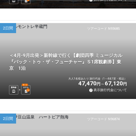
2日間
ツアーコード N93685
＜4月-9月出発＞新幹線で行く【劇団四季 ミュージカル
『バック・トゥ・ザ・フューチャー』Ｓ1席観劇券】東
京 1泊
大人1名様あたり 旅行代金（1～4名1室・税込）
47,470
67,120
円
円
選べる
新幹線
ホテル
表示旅行代金について
1
泊
2日間
ツアーコード N96874