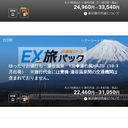
大人1名様あたり 旅行代金（1～3名1室・税込）
24,960
33,540
円
円
選べる
新幹線
ホテル
表示旅行代金について
1
泊
2日間
ツアーコード Q02NK5
ゆったりお値打ち 湯谷温泉 1泊◆湯の風HAZU（10-3
月出発） ※旅行代金には豊橋-湯谷温泉間の交通機関は
含まれておりません。
大人1名様あたり 旅行代金（2～6名1室・税込）
22,460
31,050
円
円
新幹線
ホテル
表示旅行代金について
1
泊