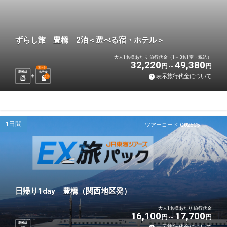
ずらし旅 豊橋 2泊＜選べる宿・ホテル＞
大人1名様あたり 旅行代金（1～3名1室・税込）
32,220
49,380
円
円
選べる
新幹線
ホテル
表示旅行代金について
2
泊
1日間
ツアーコード Q025C5
日帰り1day 豊橋（関西地区発）
大人1名様あたり 旅行代金
16,100
17,700
円
円
新幹線