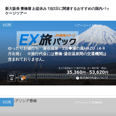
新大阪発 豊橋着 お盆休み 1泊2日に関連するおすすめの国内パッ
ケージツアー
3日間
ツアーコード N97606
ゆったりお値打ち 湯谷温泉 2泊◆湯の風HAZU（4-9
月出発） ※旅行代金には豊橋-湯谷温泉間の交通機関は
含まれておりません。
大人1名様あたり 旅行代金（2～4名1室・税込）
35,360
53,620
円
円
新幹線
ホテル
表示旅行代金について
2
泊
3日間
ツアーコード N98445