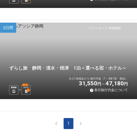
2日間
ツアーコード N96892
ずらし旅 静岡・清水・焼津 1泊＜選べる宿・ホテル＞
大人1名様あたり 旅行代金（1～3名1室・税込）
31,550
47,180
円
円
選べる
新幹線
ホテル
表示旅行代金について
1
泊
1