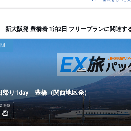
新大阪発 豊橋着 1泊2日 フリープランに関連
日間
日帰り1day 豊橋（関西地区発）
新幹線