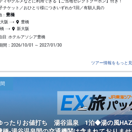
ティやグルメなどに利用できる【ご当地セレクトクーポン】付き！
子チケット／おひとり様につきいずれか1回／有額人員の
豊橋
地：
新大阪
豊橋
豊橋
新大阪
泊目: ホテルアソシア豊橋
間：2026/10/01 ～ 2027/01/30
ツアー情報をもっと
日間
ゆったりお値打ち 湯谷温泉 1泊◆湯の風HAZ
豊橋-湯谷温泉間の交通機関は含まれておりませ