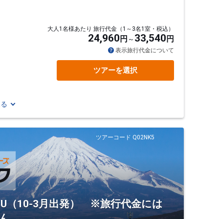
大人1名様あたり 旅行代金（1～3名1室・税込）
24,960
33,540
円
円
表示旅行代金について
ツアーを選択
見る
ツアーコード Q02NK5
U（10-3月出発） ※旅行代金には
ん。