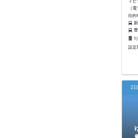
ィビ
（電
目的
1
設定期
2