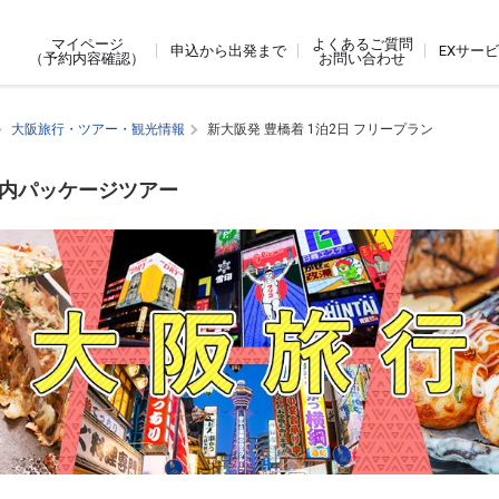
よくあるご質問
マイページ
申込から出発まで
EXサー
お問い合わせ
（予約内容確認）
大阪旅行・ツアー・観光情報
新大阪発 豊橋着 1泊2日 フリープラン
国内パッケージツアー