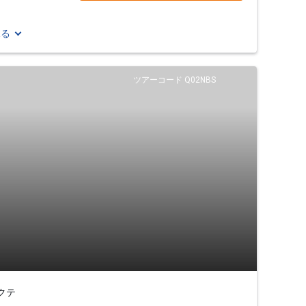
見る
ツアーコード Q02NBS
クテ