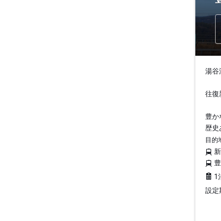
湯谷
往復
豊か
歴史
目的
1
設定期