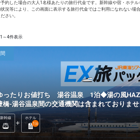
で予約した場合の大人1名様あたりの旅行代金です。新幹線や宿・ホテル
約状況等により、この画面に表示する旅行代金ではご利用になれない場
ください。
1～4件表示
日間
ゆったりお値打ち 湯谷温泉 1泊◆湯の風HAZ
豊橋-湯谷温泉間の交通機関は含まれておりませ
新幹線
ホテル
1
泊