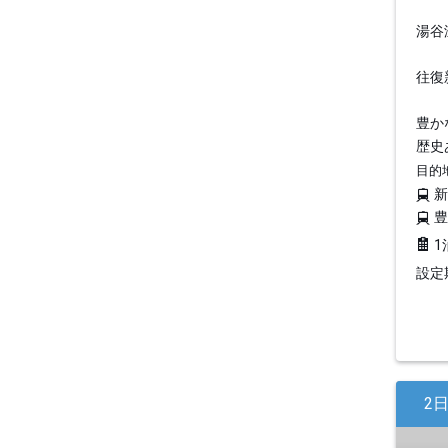
湯谷
往復
豊か
歴史
目的
1
設定期
2