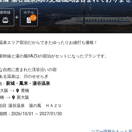
新幹線
ホテル
1
泊
温泉エリア宿泊だからできたゆったりお値打ち価格！
新幹線と湯の風HAZUの宿泊がセットになったプランです。
な自然に恵まれた渓谷沿いの宿
ある温泉は、川のせせらぎ
新城・鳳来・湯谷温泉
地：
新大阪
豊橋
豊橋
新大阪
泊目: 湯谷温泉 湯の風 ＨＡＺＵ
間：2026/10/01 ～ 2027/01/30
ツアー情報をもっと