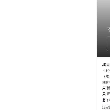
JR
ィビ
（電
目的
1
設定期