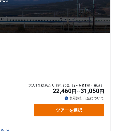
大人1名様あたり 旅行代金（2～6名1室・税込）
22,460
31,050
円
円
表示旅行代金について
ツアーを選択
見る