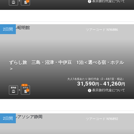
表示旅行代金について
1
泊
2日間
ツアーコード N96886
ずらし旅 三島・沼津・中伊豆 1泊＜選べる宿・ホテル
＞
大人1名様あたり 旅行代金（2～4名1室・税込）
31,590
41,260
円
円
選べる
新幹線
ホテル
表示旅行代金について
1
泊
2日間
ツアーコード N96892