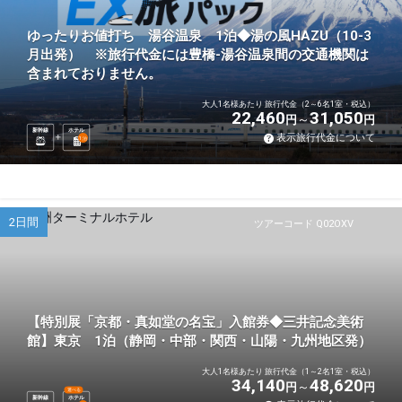
ゆったりお値打ち 湯谷温泉 1泊◆湯の風HAZU（10-3
月出発） ※旅行代金には豊橋-湯谷温泉間の交通機関は
含まれておりません。
大人1名様あたり 旅行代金（2～6名1室・税込）
22,460
31,050
円
円
新幹線
ホテル
表示旅行代金について
1
泊
2日間
ツアーコード Q02OXV
【特別展「京都・真如堂の名宝」入館券◆三井記念美術
館】東京 1泊（静岡・中部・関西・山陽・九州地区発）
大人1名様あたり 旅行代金（1～2名1室・税込）
34,140
48,620
円
円
選べる
新幹線
ホテル