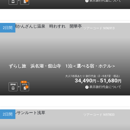
表示旅行代金について
1
泊
2日間
ツアーコード N96913
ずらし旅 浜名湖・舘山寺 1泊＜選べる宿・ホテル＞
大人1名様あたり 旅行代金（2～6名1室・税込）
34,490
51,680
円
円
選べる
新幹線
ホテル
表示旅行代金について
1
泊
2日間
ツアーコード N97833