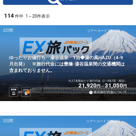
114
件中
1～20件表示
2日間
ツアーコード N97603
ゆったりお値打ち 湯谷温泉 1泊◆湯の風HAZU（4-9
月出発） ※旅行代金には豊橋-湯谷温泉間の交通機関は
含まれておりません。
大人1名様あたり 旅行代金（2～4名1室・税込）
21,920
31,050
円
円
新幹線
ホテル
表示旅行代金について
1
泊
2日間
ツアーコード Q02NK5