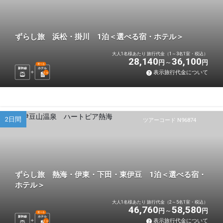
ずらし旅 浜松・掛川 1泊＜選べる宿・ホテル＞
大人1名様あたり 旅行代金（1～3名1室・税込）
28,140
36,100
円
円
選べる
新幹線
ホテル
表示旅行代金について
1
泊
2日間
ツアーコード N96874
ずらし旅 熱海・伊東・下田・東伊豆 1泊＜選べる宿・
ホテル＞
大人1名様あたり 旅行代金（2～5名1室・税込）
46,760
58,580
円
円
選べる
新幹線
ホテル
表示旅行代金について
1
泊