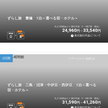
ずらし旅 豊橋 1泊＜選べる宿・ホテル＞
大人1名様あたり 旅行代金（1～3名1室・税込）
24,960
33,540
円
円
選べる
新幹線
ホテル
表示旅行代金について
1
泊
2日間
ツアーコード Q02OJL
ずらし旅 三島・沼津・中伊豆・西伊豆 1泊＜選べる
宿・ホテル＞
大人1名様あたり 旅行代金（1～4名1室・税込）
31,590
41,260
円
円
選べる
新幹線
ホテル
表示旅行代金について
1
泊