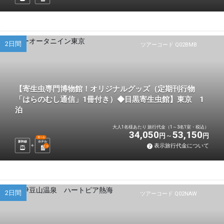
2日間
ツアーコード Q02BMB
【寄生虫専門博物館！オリジナルグッズ（定期刊行物
「はらのむし通信」1冊付き）◆目黒寄生虫館】東京 1
泊
大人1名様あたり 旅行代金（1～3名1室・税込）
34,050
53,150
円
円
選べる
新幹線
ホテル
表示旅行代金について
1
泊
2日間
ツアーコード Q02NAW