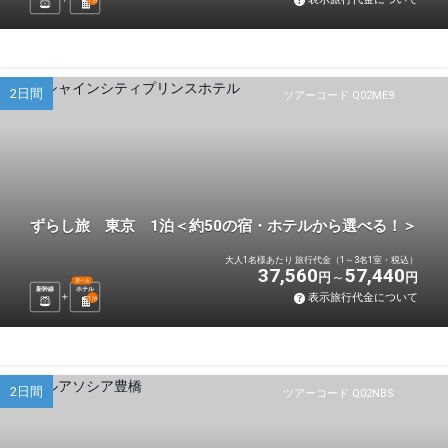
泊
2日間
ツアーコード Q02ME9
ずらし旅 東京 1泊＜約50の宿・ホテルから選べる！＞
大人1名様あたり 旅行代金（1～3名1室・税込）
37,560
57,440
円
円
選べる
新幹線
ホテル
表示旅行代金について
1
泊
2日間
ツアーコード Q02NBS