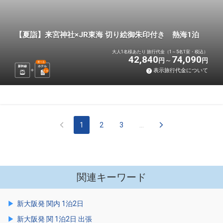
【夏詣】来宮神社×JR東海 切り絵御朱印付き 熱海1泊
大人1名様あたり 旅行代金（1～5名1室・税込）
42,840
74,090
円
円
選べる
新幹線
ホテル
表示旅行代金について
1
泊
1
2
3
...
関連キーワード
新大阪発 関内 1泊2日
新大阪発 関 1泊2日 出張