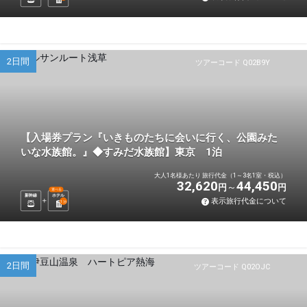
2日間
ツアーコード Q02B9Y
【入場券プラン『いきものたちに会いに行く、公園みた
いな水族館。』◆すみだ水族館】東京 1泊
大人1名様あたり 旅行代金（1～3名1室・税込）
32,620
44,450
円
円
選べる
新幹線
ホテル
表示旅行代金について
1
泊
2日間
ツアーコード Q02OJC