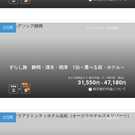
2日間
ツアーコード Q02OK0
ずらし旅 静岡・清水・焼津 1泊＜選べる宿・ホテル＞
大人1名様あたり 旅行代金（1～3名1室・税込）
31,550
47,180
円
円
選べる
新幹線
ホテル
表示旅行代金について
1
泊
2日間
ツアーコード Q02OK6