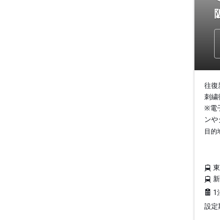
往復
刺繍
※電
ンや
目的
1
設定期