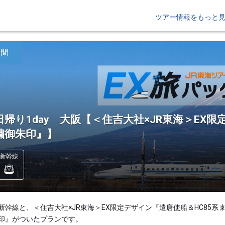
ツアー情報をもっと
日間
日帰り1day 大阪【＜住吉大社×JR東海＞EX限
繍御朱印』】
新幹線
新幹線と、＜住吉大社×JR東海＞EX限定デザイン『遣唐使船＆HC85系 
印』がついたプランです。