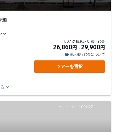
乗船
レッ
大人1名様あたり 旅行代金
26,860
29,900
円
円
表示旅行代金について
ツアーを選択
見る
ツアーコード Q02I2Z