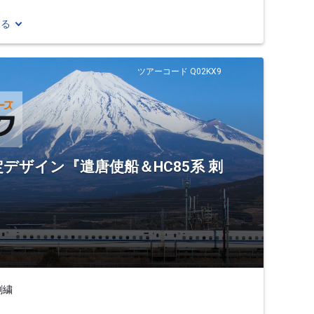
見る
ツアーコード Q02KX9
定デザイン『遣唐使船＆HC85系 刺
刺繍