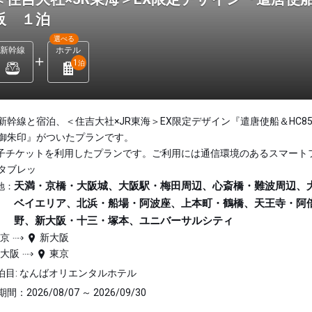
阪 １泊
選べる
新幹線
ホテル
1
泊
新幹線と宿泊、＜住吉大社×JR東海＞EX限定デザイン『遣唐使船＆HC8
御朱印』がついたプランです。
子チケットを利用したプランです。ご利用には通信環境のあるスマート
タブレッ
天満・京橋・大阪城、大阪駅・梅田周辺、心斎橋・難波周辺、
地：
ベイエリア、北浜・船場・阿波座、上本町・鶴橋、天王寺・阿
野、新大阪・十三・塚本、ユニバーサルシティ
東京
新大阪
新大阪
東京
泊目: なんばオリエンタルホテル
間：2026/08/07 ～ 2026/09/30