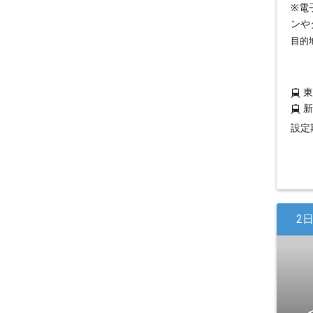
※電
ンや
目的
設定期
2