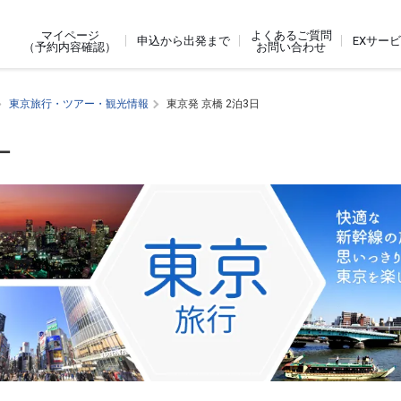
よくあるご質問
マイページ
申込から出発まで
EXサー
お問い合わせ
（予約内容確認）
東京旅行・ツアー・観光情報
東京発 京橋 2泊3日
ー