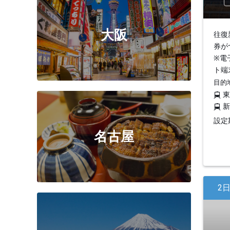
大阪
往復
券が
※電
ト端
目的
設定期
名古屋
2