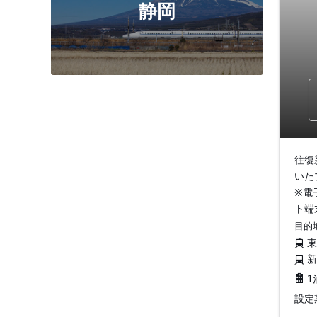
静岡
往復
いた
※電
ト端
目的
1
設定期