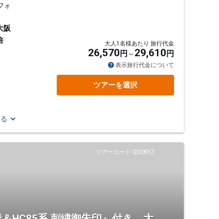
フォ
大阪
倍
大人1名様あたり 旅行代金
26,570
29,610
円
円
表示旅行代金について
ツアーを選択
見る
ツアーコード Q02KYZ
＆HC85系 刺繍御朱印』付き 大