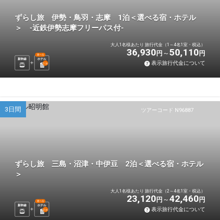
ずらし旅 伊勢・鳥羽・志摩 1泊＜選べる宿・ホテル
＞ -近鉄伊勢志摩フリーパス付-
大人1名様あたり 旅行代金（1～4名1室・税込）
36,930
50,110
円
円
選べる
新幹線
ホテル
表示旅行代金について
1
泊
3日間
ツアーコード N96887
ずらし旅 三島・沼津・中伊豆 2泊＜選べる宿・ホテル
＞
大人1名様あたり 旅行代金（2～4名1室・税込）
23,120
42,460
円
円
選べる
新幹線
ホテル
表示旅行代金について
2
泊