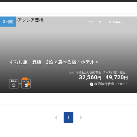
3日間
ツアーコード N98444
ずらし旅 豊橋 2泊＜選べる宿・ホテル＞
大人1名様あたり 旅行代金（1～3名1室・税込）
32,560
49,720
円
円
選べる
新幹線
ホテル
表示旅行代金について
2
泊
1