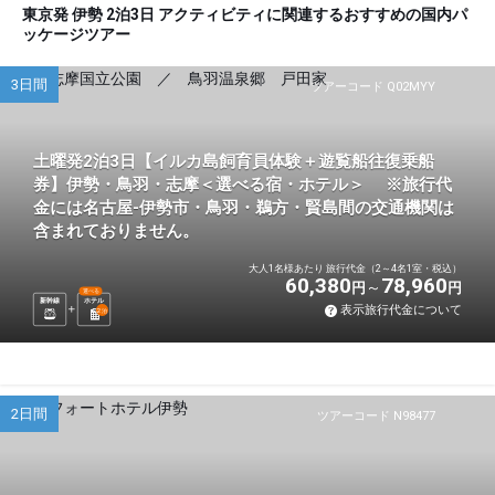
東京発 伊勢 2泊3日 アクティビティに関連するおすすめの国内パ
ッケージツアー
3日間
ツアーコード Q02MYY
土曜発2泊3日【イルカ島飼育員体験＋遊覧船往復乗船
券】伊勢・鳥羽・志摩＜選べる宿・ホテル＞ ※旅行代
金には名古屋-伊勢市・鳥羽・鵜方・賢島間の交通機関は
含まれておりません。
大人1名様あたり 旅行代金（2～4名1室・税込）
60,380
78,960
円
円
選べる
新幹線
ホテル
表示旅行代金について
2
泊
2日間
ツアーコード N98477