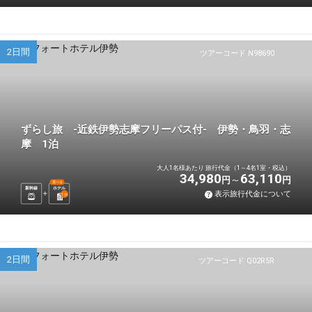
2日間
ツアーコード N98690
ずらし旅 -近鉄伊勢志摩フリーパス付- 伊勢・鳥羽・志
摩 1泊
大人1名様あたり 旅行代金（1～4名1室・税込）
34,980
63,110
円
円
選べる
新幹線
ホテル
表示旅行代金について
1
泊
2日間
ツアーコード Q02R5R