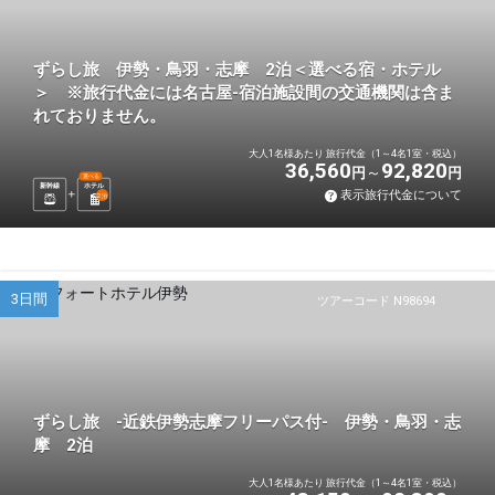
ずらし旅 伊勢・鳥羽・志摩 2泊＜選べる宿・ホテル
＞ ※旅行代金には名古屋-宿泊施設間の交通機関は含ま
れておりません。
大人1名様あたり 旅行代金（1～4名1室・税込）
36,560
92,820
円
円
選べる
新幹線
ホテル
表示旅行代金について
2
泊
3日間
ツアーコード N98694
ずらし旅 -近鉄伊勢志摩フリーパス付- 伊勢・鳥羽・志
摩 2泊
大人1名様あたり 旅行代金（1～4名1室・税込）