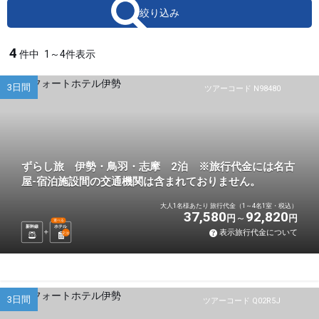
絞り込み
4
件中
1～4件表示
3日間
ツアーコード N98480
ずらし旅 伊勢・鳥羽・志摩 2泊 ※旅行代金には名古
屋-宿泊施設間の交通機関は含まれておりません。
大人1名様あたり 旅行代金（1～4名1室・税込）
37,580
92,820
円
円
選べる
新幹線
ホテル
表示旅行代金について
2
泊
3日間
ツアーコード Q02R5J