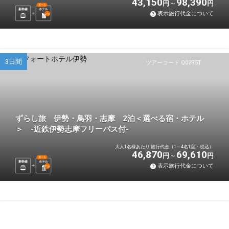
43,150
98,390
円
円
選べる
新幹線
ホテル
表示旅行代金について
2
泊
3日間
ツアーコード Q02R5T
ずらし旅 伊勢・鳥羽・志摩 2泊＜選べる宿・ホテル
＞ -近鉄伊勢志摩フリーパス付-
大人1名様あたり 旅行代金（1～4名1室・税込）
46,870
69,610
円
円
選べる
新幹線
ホテル
表示旅行代金について
2
泊