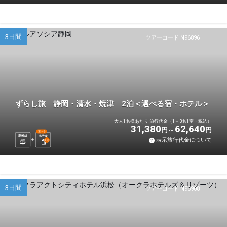
3日間
ツアーコード N96896
ずらし旅 静岡・清水・焼津 2泊＜選べる宿・ホテル＞
大人1名様あたり 旅行代金（1～3名1室・税込）
31,380
62,640
円
円
選べる
新幹線
ホテル
表示旅行代金について
2
泊
3日間
ツアーコード N96908