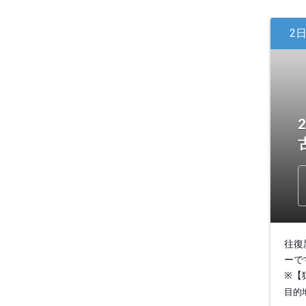
2
往復
ーで
※【
目的