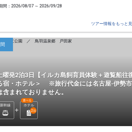
間：2026/08/07 ～ 2026/09/28
ツアー情報をもっと
日間
土曜発2泊3日【イルカ島飼育員体験＋遊覧船往
る宿・ホテル＞ ※旅行代金には名古屋-伊勢
は含まれておりません。
選べる
新幹線
ホテル
2
泊