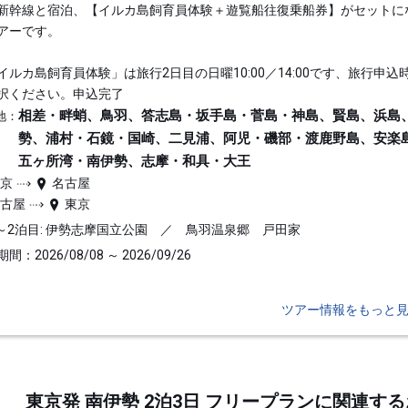
新幹線と宿泊、【イルカ島飼育員体験＋遊覧船往復乗船券】がセットに
アーです。
イルカ島飼育員体験」は旅行2日目の日曜10:00／14:00です、旅行申込
択ください。申込完了
相差・畔蛸、鳥羽、答志島・坂手島・菅島・神島、賢島、浜島
地：
勢、浦村・石鏡・国崎、二見浦、阿児・磯部・渡鹿野島、安楽
五ヶ所湾・南伊勢、志摩・和具・大王
東京
名古屋
名古屋
東京
～2泊目: 伊勢志摩国立公園 ／ 鳥羽温泉郷 戸田家
間：2026/08/08 ～ 2026/09/26
ツアー情報をもっと
東京発 南伊勢 2泊3日 フリープランに関連