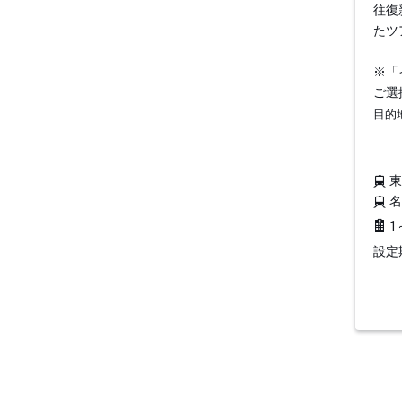
往復
たツ
※「
ご選
目的
1
設定期