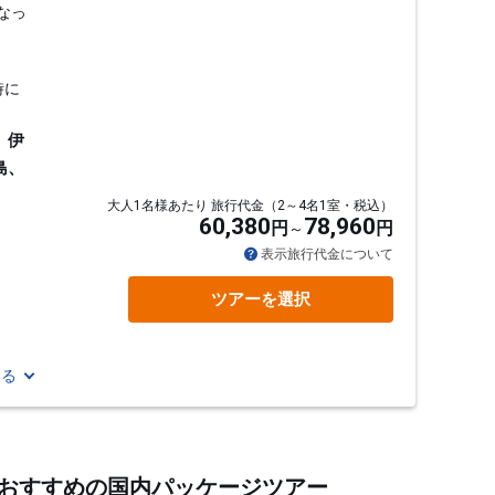
なっ
時に
、伊
島、
大人1名様あたり 旅行代金（2～4名1室・税込）
60,380
78,960
円
円
表示旅行代金について
ツアーを選択
見る
するおすすめの国内パッケージツアー