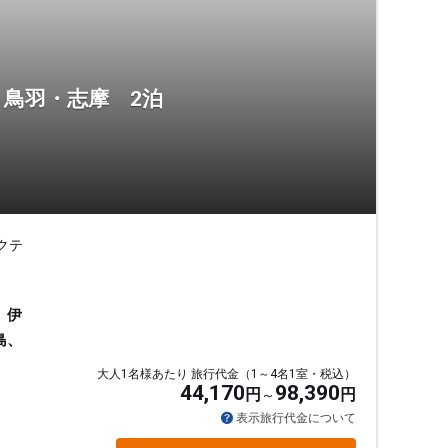
・鳥羽・志摩 2泊
クテ
、伊
島、
大人1名様あたり 旅行代金（1～4名1室・税込）
44,170
98,390
円
円
表示旅行代金について