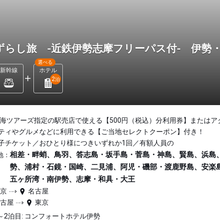
ずらし旅 -近鉄伊勢志摩フリーパス付- 伊勢
選べる
新幹線
ホテル
2
泊
東海ツアーズ指定の駅売店で使える【500円（税込）分利用券】またはア
ティやグルメなどに利用できる【ご当地セレクトクーポン】付き！
子チケット／おひとり様につきいずれか1回／有額人員の
相差・畔蛸、鳥羽、答志島・坂手島・菅島・神島、賢島、浜島
地：
勢、浦村・石鏡・国崎、二見浦、阿児・磯部・渡鹿野島、安楽
五ヶ所湾・南伊勢、志摩・和具・大王
東京
名古屋
名古屋
東京
～2泊目: コンフォートホテル伊勢