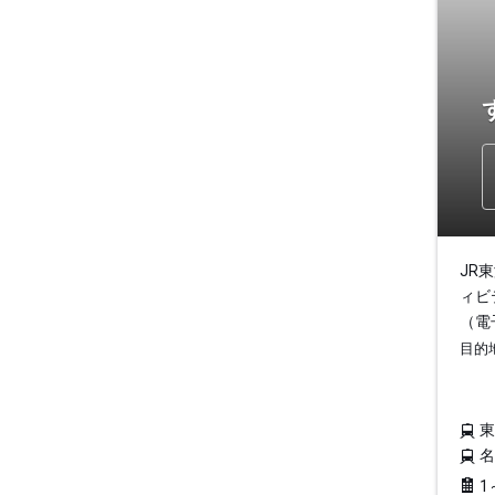
JR
ィビ
（電
目的
1