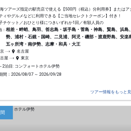
東海ツアーズ指定の駅売店で使える【500円（税込）分利用券】またはア
ティやグルメなどに利用できる【ご当地セレクトクーポン】付き！
子チケット／おひとり様につきいずれか1回／有額人員の
相差・畔蛸、鳥羽、答志島・坂手島・菅島・神島、賢島、浜島
地：
勢、浦村・石鏡・国崎、二見浦、阿児・磯部・渡鹿野島、安楽
五ヶ所湾・南伊勢、志摩・和具・大王
東京
名古屋
名古屋
東京
～2泊目: コンフォートホテル伊勢
間：2026/08/07 ～ 2026/09/28
ツアー情報をもっと
日間