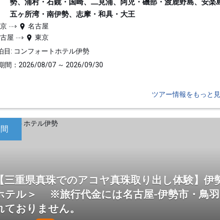
勢、浦村・石鏡・国崎、二見浦、阿児・磯部・渡鹿野島、安楽
五ヶ所湾・南伊勢、志摩・和具・大王
東京
名古屋
名古屋
東京
泊目: コンフォートホテル伊勢
間：2026/08/07 ～ 2026/09/30
ツアー情報をもっと
日間
【三重県真珠でのアコヤ真珠取り出し体験】伊
ホテル＞ ※旅行代金には名古屋-伊勢市・鳥
れておりません。