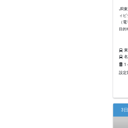
JR
ィビ
（電
目的
1
設定期
3