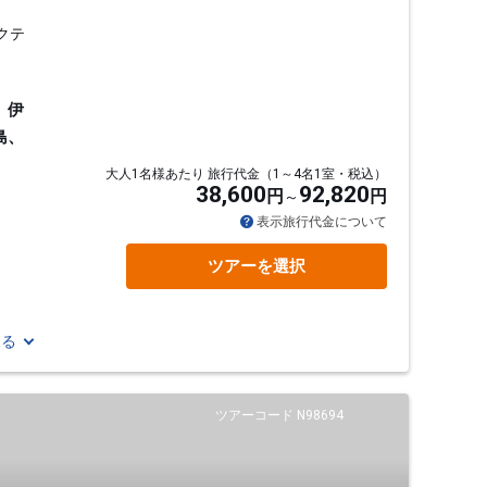
クテ
、伊
島、
大人1名様あたり 旅行代金（1～4名1室・税込）
38,600
92,820
円
円
表示旅行代金について
ツアーを選択
見る
ツアーコード N98694