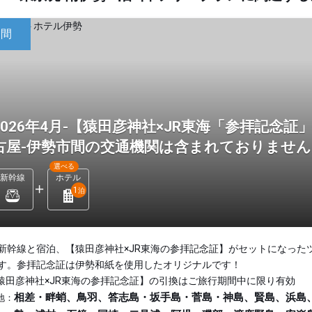
日間
2026年4月-【猿田彦神社×JR東海「参拝記念
古屋-伊勢市間の交通機関は含まれておりませ
選べる
新幹線
ホテル
1
泊
新幹線と宿泊、【猿田彦神社×JR東海の参拝記念証】がセットになった
す。参拝記念証は伊勢和紙を使用したオリジナルです！
猿田彦神社×JR東海の参拝記念証】の引換はご旅行期間中に限り有効
相差・畔蛸、鳥羽、答志島・坂手島・菅島・神島、賢島、浜島
地：