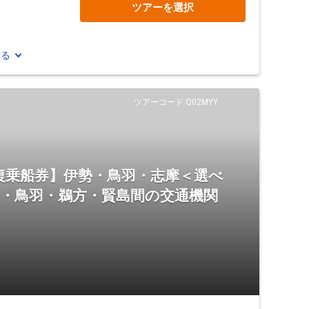
ツアーを選択
見る
ツアーコード Q02MYY
復乗船券】伊勢・鳥羽・志摩＜選べ
市・鳥羽・鵜方・賢島間の交通機関