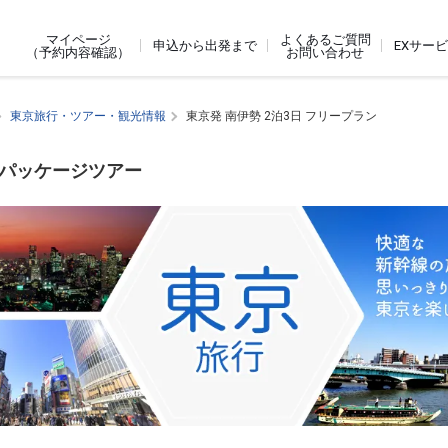
よくあるご質問
マイページ
申込から出発まで
EXサー
お問い合わせ
（予約内容確認）
東京旅行・ツアー・観光情報
東京発 南伊勢 2泊3日 フリープラン
内パッケージツアー