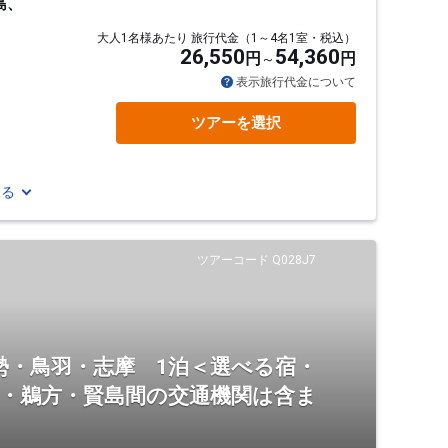
島、
大人1名様あたり 旅行代金（1～4名1室・税込）
26,550
54,360
円
円
表示旅行代金について
ツアーを選択
見る
ツアーコード Q028J7
勢・鳥羽・志摩 1泊＜選べる宿・
羽・鵜方・賢島間の交通機関は含ま