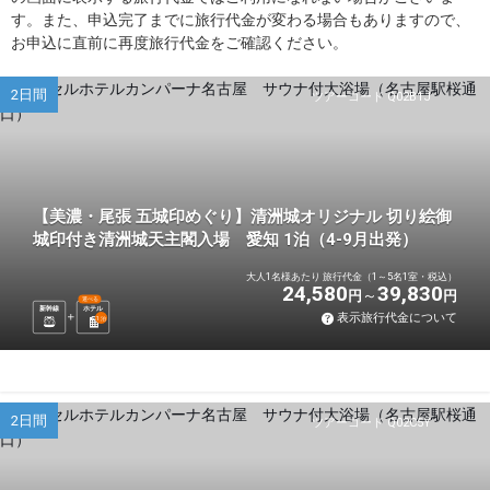
す。また、申込完了までに旅行代金が変わる場合もありますので、
お申込に直前に再度旅行代金をご確認ください。
2日間
ツアーコード Q02B1J
【美濃・尾張 五城印めぐり】清洲城オリジナル 切り絵御
城印付き清洲城天主閣入場 愛知 1泊（4-9月出発）
大人1名様あたり 旅行代金（1～5名1室・税込）
24,580
39,830
円
円
選べる
新幹線
ホテル
表示旅行代金について
1
泊
2日間
ツアーコード Q02C5Y