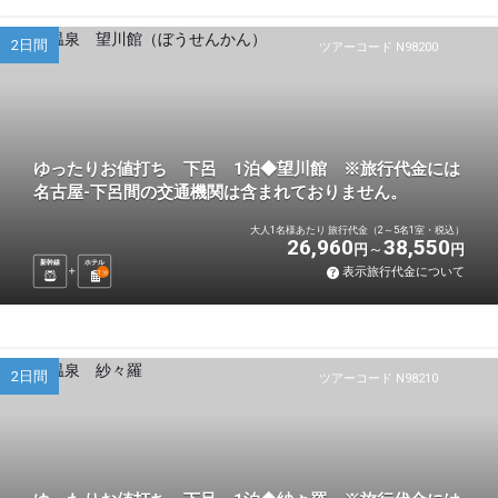
2日間
ツアーコード N98200
ゆったりお値打ち 下呂 1泊◆望川館 ※旅行代金には
名古屋-下呂間の交通機関は含まれておりません。
大人1名様あたり 旅行代金（2～5名1室・税込）
26,960
38,550
円
円
新幹線
ホテル
表示旅行代金について
1
泊
2日間
ツアーコード N98210