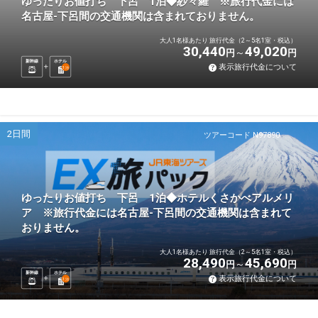
ゆったりお値打ち 下呂 1泊◆紗々羅 ※旅行代金には
名古屋-下呂間の交通機関は含まれておりません。
大人1名様あたり 旅行代金（2～5名1室・税込）
30,440
49,020
円
円
新幹線
ホテル
表示旅行代金について
1
泊
2日間
ツアーコード N97890
ゆったりお値打ち 下呂 1泊◆ホテルくさかべアルメリ
ア ※旅行代金には名古屋-下呂間の交通機関は含まれて
おりません。
大人1名様あたり 旅行代金（2～5名1室・税込）
28,490
45,690
円
円
新幹線
ホテル
表示旅行代金について
1
泊