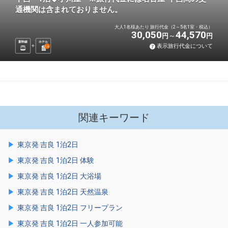
通機関は含まれておりません。
大人1名様あたり 旅行代金（2～5名1室・税込）
30,050
44,570
円
円
新幹線
ホテル
表示旅行代金について
1
泊
関連キーワード
東京発 吉良 1泊2日
東京発 吉良 1泊2日 体験
東京発 吉良 1泊2日 大浴場
東京発 吉良 1泊2日 天然温泉
東京発 吉良 1泊2日 フリープラン
東京発 吉良 1泊2日 一人参加可能