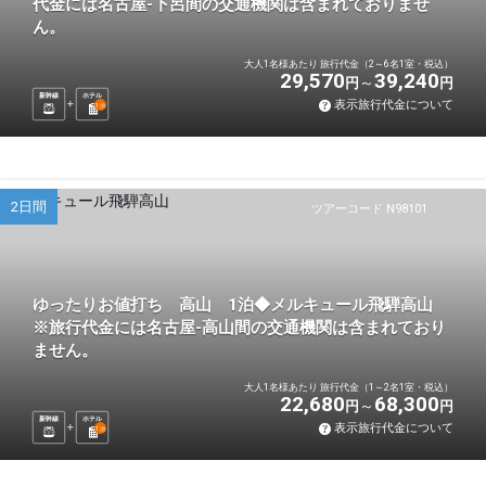
代金には名古屋-下呂間の交通機関は含まれておりませ
ん。
大人1名様あたり 旅行代金（2～6名1室・税込）
29,570
39,240
円
円
新幹線
ホテル
表示旅行代金について
1
泊
2日間
ツアーコード N98101
ゆったりお値打ち 高山 1泊◆メルキュール飛騨高山
※旅行代金には名古屋-高山間の交通機関は含まれており
ません。
大人1名様あたり 旅行代金（1～2名1室・税込）
22,680
68,300
円
円
新幹線
ホテル
表示旅行代金について
1
泊