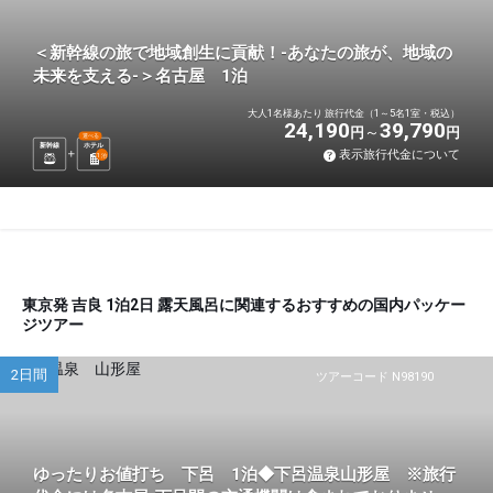
＜新幹線の旅で地域創生に貢献！-あなたの旅が、地域の
未来を支える-＞名古屋 1泊
大人1名様あたり 旅行代金（1～5名1室・税込）
24,190
39,790
円
円
選べる
新幹線
ホテル
表示旅行代金について
1
泊
東京発 吉良 1泊2日 露天風呂に関連するおすすめの国内パッケー
ジツアー
2日間
ツアーコード N98190
ゆったりお値打ち 下呂 1泊◆下呂温泉山形屋 ※旅行