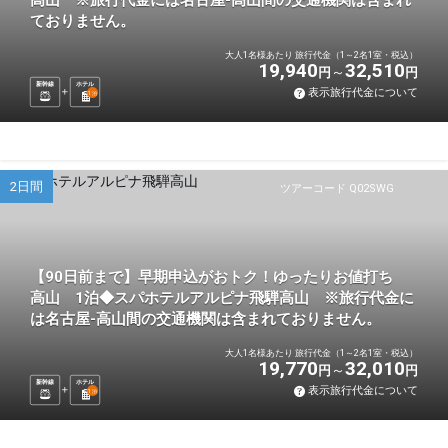
高山 ※旅行代金には名古屋-高山間の交通機関は含まれ
ておりません。
大人1名様あたり 旅行代金（1～2名1室・税込）
19,940
32,510
円
円
新幹線
ホテル
表示旅行代金について
1
泊
2日間
ツアーコード Q02SWG
【90日前まで】早期申込がおトク！ゆったりお値打ち
高山 1泊◆スパホテルアルピナ飛騨高山 ※旅行代金に
は名古屋-高山間の交通機関は含まれておりません。
大人1名様あたり 旅行代金（1～2名1室・税込）
19,770
32,010
円
円
新幹線
ホテル
表示旅行代金について
1
泊