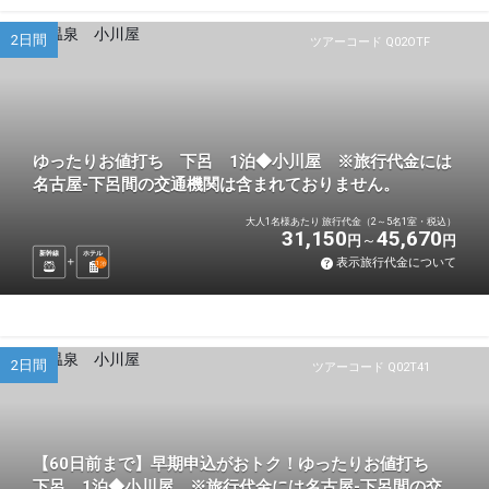
2日間
ツアーコード Q02OTF
ゆったりお値打ち 下呂 1泊◆小川屋 ※旅行代金には
名古屋-下呂間の交通機関は含まれておりません。
大人1名様あたり 旅行代金（2～5名1室・税込）
31,150
45,670
円
円
新幹線
ホテル
表示旅行代金について
1
泊
2日間
ツアーコード Q02T41
【60日前まで】早期申込がおトク！ゆったりお値打ち
下呂 1泊◆小川屋 ※旅行代金には名古屋-下呂間の交