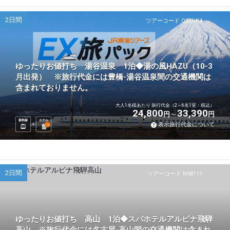
2日間
ツアーコード Q02NK4
ゆったりお値打ち 湯谷温泉 1泊◆湯の風HAZU（10-3
月出発） ※旅行代金には豊橋-湯谷温泉間の交通機関は
含まれておりません。
大人1名様あたり 旅行代金（2～6名1室・税込）
24,800
33,390
円
円
新幹線
ホテル
表示旅行代金について
1
泊
2日間
ツアーコード N98111
ゆったりお値打ち 高山 1泊◆スパホテルアルピナ飛騨