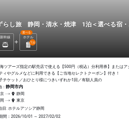
ずらし旅 静岡・清水・焼津 1泊＜選べる宿
選べる
新幹線
ホテル
1
泊
東海ツアーズ指定の駅売店で使える【500円（税込）分利用券】またはア
ティやグルメなどに利用できる【ご当地セレクトクーポン】付き！
子チケット／おひとり様につきいずれか1回／有額人員の
静岡市内
地：
東京
静岡
静岡
東京
泊目: ホテルアソシア静岡
間：2026/10/01 ～ 2027/02/02