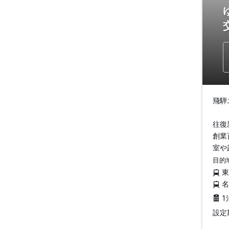
飛騨
往復
創業
室や
目的
1
設定期