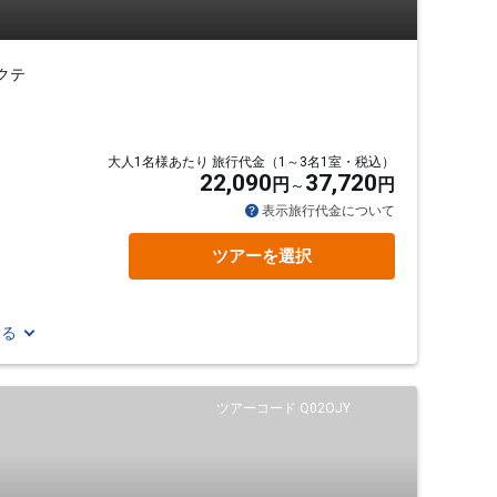
クテ
大人1名様あたり 旅行代金（1～3名1室・税込）
22,090
37,720
円
円
表示旅行代金について
ツアーを選択
見る
ツアーコード Q02OJY