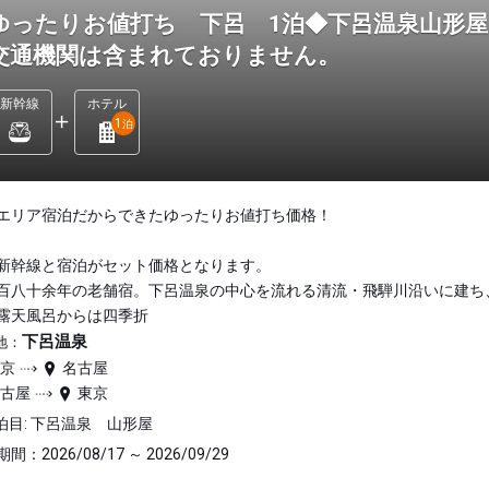
ゆったりお値打ち 下呂 1泊◆下呂温泉山形屋
交通機関は含まれておりません。
新幹線
ホテル
1
泊
エリア宿泊だからできたゆったりお値打ち価格！
新幹線と宿泊がセット価格となります。
百八十余年の老舗宿。下呂温泉の中心を流れる清流・飛騨川沿いに建ち
露天風呂からは四季折
下呂温泉
地：
東京
名古屋
名古屋
東京
泊目: 下呂温泉 山形屋
間：2026/08/17 ～ 2026/09/29