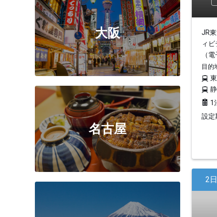
大阪
JR
ィビ
（電
目的
1
設定期
名古屋
2