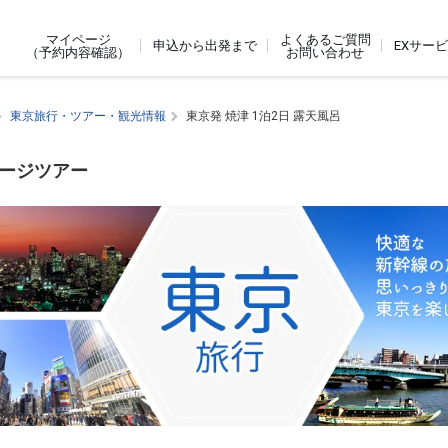
よくあるご質問
マイページ
申込から出発まで
EXサー
お問い合わせ
（予約内容確認）
東京旅行・ツアー・観光情報
東京発 焼津 1泊2日 露天風呂
ケージツアー