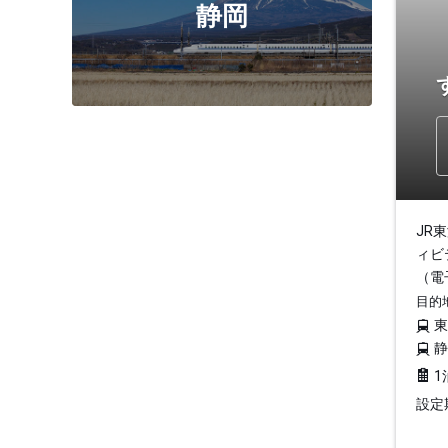
静岡
JR
ィビ
（電
目的
1
設定期