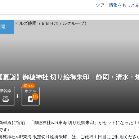
ツアー情報をもっと
日間
【夏詣】御穂神社 切り絵御朱印 静岡・清水・
選べる
新幹線
ホテル
1
泊
新幹線に宿泊、「御穂神社×JR東海 切り絵御朱印」がセットになった１
です♪
御穂神社×JR東海 限定切り絵御朱印」は、ご旅行１日目にご利用くださ