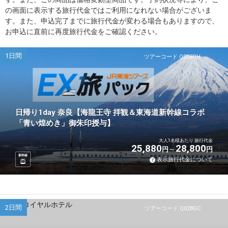
の画面に表示する旅行代金ではご利用になれない場合がございま
す。また、申込完了までに旅行代金が変わる場合もありますので、
お申込に直前に再度旅行代金をご確認ください。
1日間
ツアーコード Q028GH
日帰り1day 奈良【海龍王寺 拝観＆東海道新幹線コラボ
「青い煌めき」御朱印授与】
大人1名様あたり 旅行代金
25,880
28,800
円
円
新幹線
表示旅行代金について
2日間
ツアーコード Q028GC