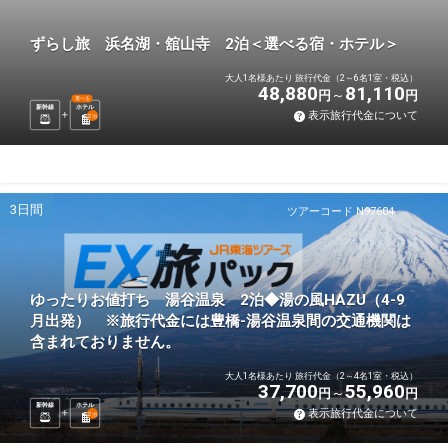
ずらし旅 浜名湖・舘山寺 2泊＜選べる宿・ホテル＞
大人1名様あたり 旅行代金（2～6名1室・税込）
48,880
81,110
円
円
選べる
新幹線
ホテル
表示旅行代金について
2
泊
3日間
ツアーコード N97604
ゆったりお値打ち 湯谷温泉 2泊◆湯の風HAZU（4-9
月出発） ※旅行代金には豊橋-湯谷温泉間の交通機関は
含まれておりません。
大人1名様あたり 旅行代金（2～4名1室・税込）
37,700
55,960
円
円
新幹線
ホテル
表示旅行代金について
2
泊