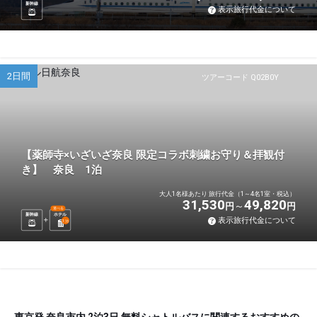
新幹線
表示旅行代金について
2日間
ツアーコード Q02B0Y
【薬師寺×いざいざ奈良 限定コラボ刺繍お守り＆拝観付
き】 奈良 1泊
大人1名様あたり 旅行代金（1～4名1室・税込）
31,530
49,820
円
円
選べる
新幹線
ホテル
表示旅行代金について
1
泊