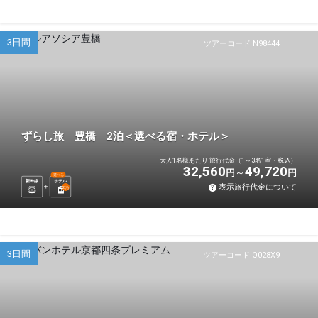
3日間
ツアーコード N98444
ずらし旅 豊橋 2泊＜選べる宿・ホテル＞
大人1名様あたり 旅行代金（1～3名1室・税込）
32,560
49,720
円
円
選べる
新幹線
ホテル
表示旅行代金について
2
泊
3日間
ツアーコード Q028X9