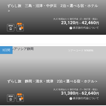
ずらし旅 三島・沼津・中伊豆 2泊＜選べる宿・ホテル
＞
大人1名様あたり 旅行代金（2～4名1室・税込）
23,120
42,460
円
円
選べる
新幹線
ホテル
表示旅行代金について
2
泊
3日間
ツアーコード N96896
ずらし旅 静岡・清水・焼津 2泊＜選べる宿・ホテル＞
大人1名様あたり 旅行代金（1～3名1室・税込）
31,380
62,640
円
円
選べる
新幹線
ホテル
表示旅行代金について
2
泊