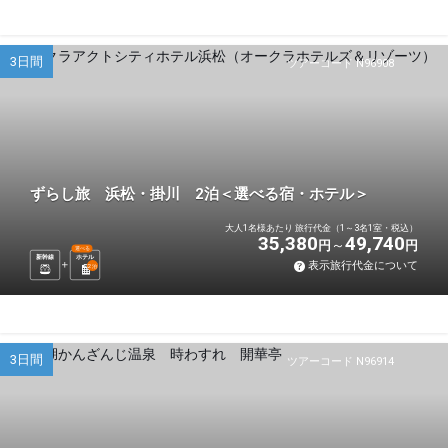
3日間
ツアーコード N96908
ずらし旅 浜松・掛川 2泊＜選べる宿・ホテル＞
大人1名様あたり 旅行代金（1～3名1室・税込）
35,380
49,740
円
円
選べる
新幹線
ホテル
表示旅行代金について
2
泊
3日間
ツアーコード N96914