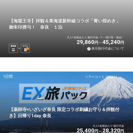
【海龍王寺】拝観＆東海道新幹線コラボ「青い煌めき」
御朱印授与！ 奈良 １泊
大人1名様あたり 旅行代金（1～3名1室・税込）
29,860
45,240
円
円
新幹線
ホテル
表示旅行代金について
1
泊
1日間
ツアーコード Q02B11
【薬師寺×いざいざ奈良 限定コラボ刺繍お守り＆拝観付
き】日帰り1day 奈良
大人1名様あたり 旅行代金
25,400
28,320
円
円