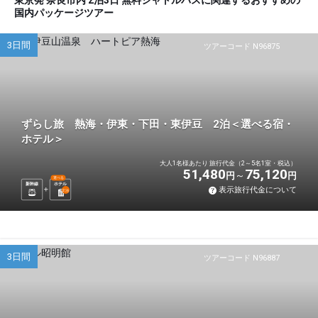
東京発 奈良市内 2泊3日 無料シャトルバスに関連するおすすめの
国内パッケージツアー
3日間
ツアーコード N96875
ずらし旅 熱海・伊東・下田・東伊豆 2泊＜選べる宿・
ホテル＞
大人1名様あたり 旅行代金（2～5名1室・税込）
51,480
75,120
円
円
選べる
新幹線
ホテル
表示旅行代金について
2
泊
3日間
ツアーコード N96887