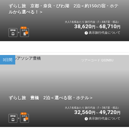
ずらし旅 京都・奈良・びわ湖 2泊＜約150の宿・ホテ
ルから選べる！＞
大人1名様あたり 旅行代金（1～4名1室・税込）
38,620
68,710
円
円
選べる
新幹線
ホテル
表示旅行代金について
2
泊
3日間
ツアーコード Q02NBU
ずらし旅 豊橋 2泊＜選べる宿・ホテル＞
大人1名様あたり 旅行代金（1～3名1室・税込）
32,560
49,720
円
円
選べる
新幹線
ホテル
表示旅行代金について
2
泊