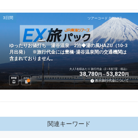
3日間
ツアーコード Q02NK7
ゆったりお値打ち 湯谷温泉 2泊◆湯の風HAZU（10-3
月出発） ※旅行代金には豊橋-湯谷温泉間の交通機関は
含まれておりません。
大人1名様あたり 旅行代金（2～6名1室・税込）
38,780
53,820
円
円
新幹線
ホテル
表示旅行代金について
2
泊
関連キーワード