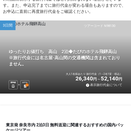
す。また、申込完了までに旅行代金が変わる場合もありますので、
お申込に直前に再度旅行代金をご確認ください。
3日間
ツアーコード N98130
ゆったりお値打ち 高山 2泊◆たびのホテル飛騨高山
※旅行代金には名古屋-高山間の交通機関は含まれており
ません。
大人1名様あたり 旅行代金（1～2名1室・税込）
26,340
52,140
円
円
新幹線
ホテル
表示旅行代金について
2
泊
東京発 奈良市内 2泊3日 無料送迎に関連するおすすめの国内パッ
ケージツアー