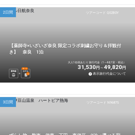
2日間
ツアーコード Q02B0Y
【薬師寺×いざいざ奈良 限定コラボ刺繍お守り＆拝観付
き】 奈良 1泊
大人1名様あたり 旅行代金（1～4名1室・税込）
31,530
49,820
円
円
選べる
新幹線
ホテル
表示旅行代金について
1
泊
3日間
ツアーコード N96875