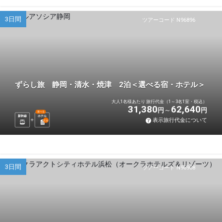
3日間
ツアーコード N96896
ずらし旅 静岡・清水・焼津 2泊＜選べる宿・ホテル＞
大人1名様あたり 旅行代金（1～3名1室・税込）
31,380
62,640
円
円
選べる
新幹線
ホテル
表示旅行代金について
2
泊
3日間
ツアーコード N96908