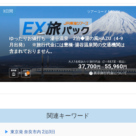
3日間
ツアーコード N97604
ゆったりお値打ち 湯谷温泉 2泊◆湯の風HAZU（4-9
月出発） ※旅行代金には豊橋-湯谷温泉間の交通機関は
含まれておりません。
大人1名様あたり 旅行代金（2～4名1室・税込）
37,700
55,960
円
円
新幹線
ホテル
表示旅行代金について
2
泊
関連キーワード
東京発 奈良市内 2泊3日