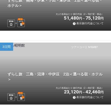
ずらし旅 熱海・伊東・下田・東伊豆 2泊＜選べる宿・
ホテル＞
大人1名様あたり 旅行代金（2～5名1室・税込）
51,480
75,120
円
円
選べる
新幹線
ホテル
表示旅行代金について
2
泊
3日間
ツアーコード N96887
ずらし旅 三島・沼津・中伊豆 2泊＜選べる宿・ホテル
＞
大人1名様あたり 旅行代金（2～4名1室・税込）
23,120
42,460
円
円
選べる
新幹線
ホテル
表示旅行代金について
2
泊