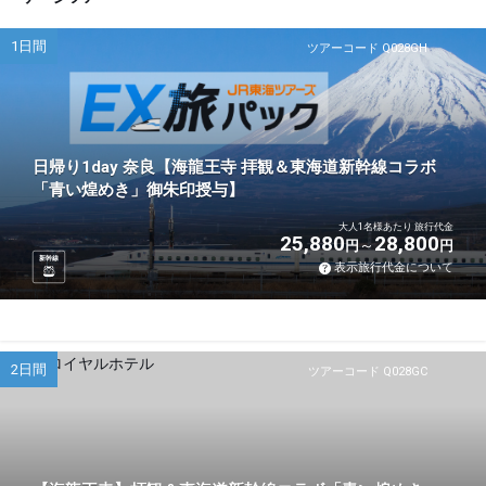
1日間
ツアーコード Q028GH
日帰り1day 奈良【海龍王寺 拝観＆東海道新幹線コラボ
「青い煌めき」御朱印授与】
大人1名様あたり 旅行代金
25,880
28,800
円
円
新幹線
表示旅行代金について
2日間
ツアーコード Q028GC