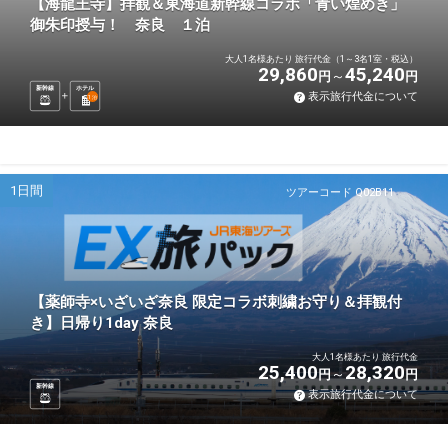
【海龍王寺】拝観＆東海道新幹線コラボ「青い煌めき」
御朱印授与！ 奈良 １泊
大人1名様あたり 旅行代金（1～3名1室・税込）
29,860
45,240
円
円
新幹線
ホテル
表示旅行代金について
1
泊
1日間
ツアーコード Q02B11
【薬師寺×いざいざ奈良 限定コラボ刺繍お守り＆拝観付
き】日帰り1day 奈良
大人1名様あたり 旅行代金
25,400
28,320
円
円
新幹線
表示旅行代金について