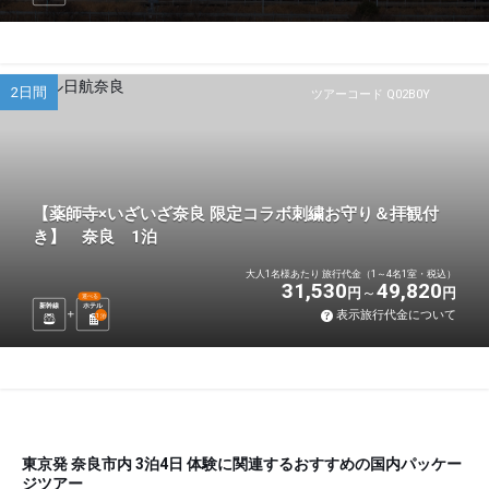
2日間
ツアーコード Q02B0Y
【薬師寺×いざいざ奈良 限定コラボ刺繍お守り＆拝観付
き】 奈良 1泊
大人1名様あたり 旅行代金（1～4名1室・税込）
31,530
49,820
円
円
選べる
新幹線
ホテル
表示旅行代金について
1
泊
東京発 奈良市内 3泊4日 体験に関連するおすすめの国内パッケー
ジツアー