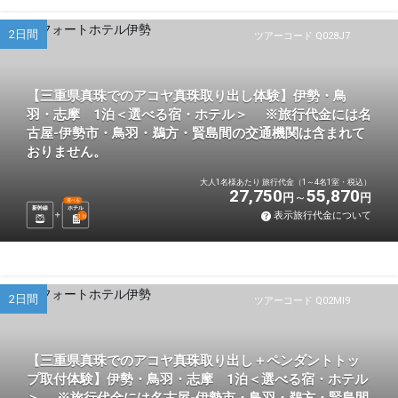
2日間
ツアーコード Q028J7
【三重県真珠でのアコヤ真珠取り出し体験】伊勢・鳥
羽・志摩 1泊＜選べる宿・ホテル＞ ※旅行代金には名
古屋-伊勢市・鳥羽・鵜方・賢島間の交通機関は含まれて
おりません。
大人1名様あたり 旅行代金（1～4名1室・税込）
27,750
55,870
円
円
選べる
新幹線
ホテル
表示旅行代金について
1
泊
2日間
ツアーコード Q02MI9
【三重県真珠でのアコヤ真珠取り出し＋ペンダントトッ
プ取付体験】伊勢・鳥羽・志摩 1泊＜選べる宿・ホテル