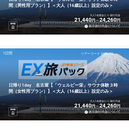
間（男性用プラン）】＜大人（16歳以上）設定のみ＞
大人1名様あたり 旅行代金
21,440
24,260
円
円
新幹線
表示旅行代金について
1日間
ツアーコード Q02M5N
日帰り1day 名古屋【「ウェルビー栄」サウナ体験３時
間（女性用プラン）】＜大人（16歳以上）設定のみ＞
大人1名様あたり 旅行代金
21,440
24,260
円
円
新幹線
表示旅行代金について