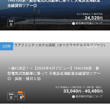
THG100形・新型電気式気動車に乗って 天竜浜名湖鉄道
全線貸切ツアー◎
大人1名様あたり 旅行代金
24,520
円
新幹線
表示旅行代金について
2日間
ツアーコード Q02P7N
＜催行決定！＞【2026年4月デビュー】THG100形・新
型電気式気動車に乗って 天竜浜名湖鉄道全線貸切ツアー
◎ 浜松・掛川１泊
大人1名様あたり 旅行代金（1～3名1室・税込）
33,040
40,480
円
円
選べる
新幹線
ホテル
表示旅行代金について
1
泊