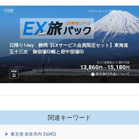
1日間
ツアーコード Q02CGD
日帰り1day 静岡【EXサービス会員限定セット】東海道
五十三次 御宿場印帳と府中宿場印
大人1名様あたり 旅行代金
13,860
15,180
円
円
新幹線
表示旅行代金について
関連キーワード
東京発 奈良市内 3泊4日