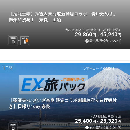
【海龍王寺】拝観＆東海道新幹線コラボ「青い煌めき」
御朱印授与！ 奈良 １泊
大人1名様あたり 旅行代金（1～3名1室・税込）
29,860
45,240
円
円
新幹線
ホテル
表示旅行代金について
1
泊
1日間
ツアーコード Q02B11
【薬師寺×いざいざ奈良 限定コラボ刺繍お守り＆拝観付
き】日帰り1day 奈良
大人1名様あたり 旅行代金
25,400
28,320
円
円
新幹線
表示旅行代金について