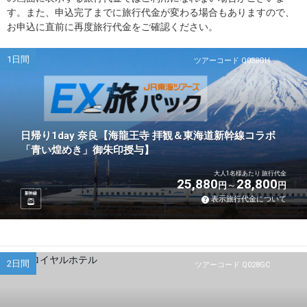
す。また、申込完了までに旅行代金が変わる場合もありますので、
お申込に直前に再度旅行代金をご確認ください。
1日間
ツアーコード Q028GH
日帰り1day 奈良【海龍王寺 拝観＆東海道新幹線コラボ
「青い煌めき」御朱印授与】
大人1名様あたり 旅行代金
25,880
28,800
円
円
新幹線
表示旅行代金について
2日間
ツアーコード Q028GC