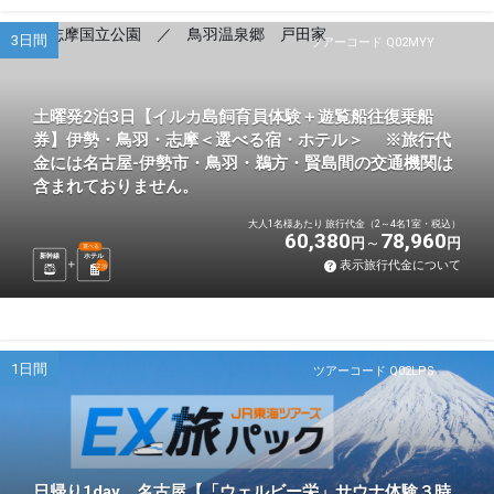
3日間
ツアーコード Q02MYY
土曜発2泊3日【イルカ島飼育員体験＋遊覧船往復乗船
券】伊勢・鳥羽・志摩＜選べる宿・ホテル＞ ※旅行代
金には名古屋-伊勢市・鳥羽・鵜方・賢島間の交通機関は
含まれておりません。
大人1名様あたり 旅行代金（2～4名1室・税込）
60,380
78,960
円
円
選べる
新幹線
ホテル
表示旅行代金について
2
泊
1日間
ツアーコード Q02LPS
日帰り1day 名古屋【「ウェルビー栄」サウナ体験３時