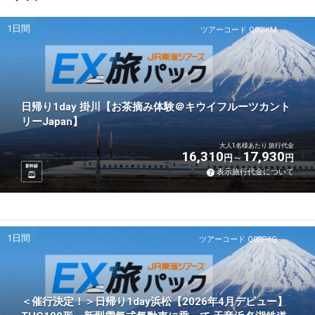
1日間
ツアーコード Q02IKM
日帰り1day 掛川【お茶摘み体験＠キウイフルーツカント
リーJapan】
大人1名様あたり 旅行代金
16,310
17,930
円
円
新幹線
表示旅行代金について
1日間
ツアーコード Q02P6G
＜催行決定！＞日帰り1day浜松【2026年4月デビュー】