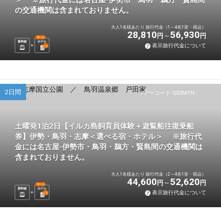
＞ ※旅行代金には名古屋-伊勢市・鳥羽・鵜方・賢島間
の交通機関は含まれておりません。
大人1名様あたり 旅行代金（1～4名1室・税込）
28,810
56,930
円
円
選べる
新幹線
ホテル
表示旅行代金について
1
泊
2日間
ツアーコード Q02MYH
土曜発1泊2日【イルカ島飼育員体験＋遊覧船往復乗船
券】伊勢・鳥羽・志摩＜選べる宿・ホテル＞ ※旅行代
金には名古屋-伊勢市・鳥羽・鵜方・賢島間の交通機関は
含まれておりません。
大人1名様あたり 旅行代金（2～4名1室・税込）
44,600
52,620
円
円
選べる
新幹線
ホテル
表示旅行代金について
1
泊