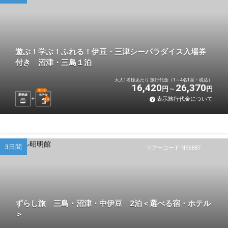
遊ぶ！学ぶ！ふれる！伊豆・三津シーパラダイス入場券
付き 沼津・三島１泊
大人1名様あたり 旅行代金（1～4名1室・税込）
16,420
26,370
円
円
選べる
新幹線
ホテル
表示旅行代金について
1
泊
3日間
ツアーコード N96887
ずらし旅 三島・沼津・中伊豆 2泊＜選べる宿・ホテル
＞