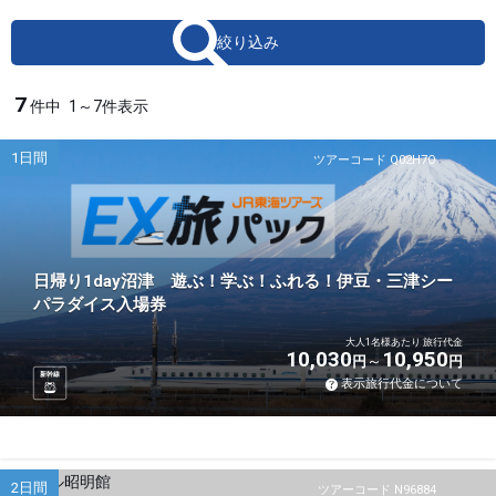
絞り込み
7
件中
1～7件表示
1日間
ツアーコード Q02H7O
日帰り1day沼津 遊ぶ！学ぶ！ふれる！伊豆・三津シー
パラダイス入場券
大人1名様あたり 旅行代金
10,030
10,950
円
円
新幹線
表示旅行代金について
2日間
ツアーコード N96884