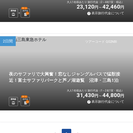
大人1名様あたり 旅行代金（2～4名1室・税込）
23,120
42,460
円
円
選べる
新幹線
ホテル
表示旅行代金について
2
泊
2日間
ツアーコード Q02NBI
夜のサファリで大興奮！窓なしジャングルバスで猛獣接
近！富士サファリパークと芦ノ湖遊覧 沼津・三島1泊
大人1名様あたり 旅行代金（1～2名1室・税込）
31,430
44,800
円
円
選べる
新幹線
ホテル
表示旅行代金について
1
泊