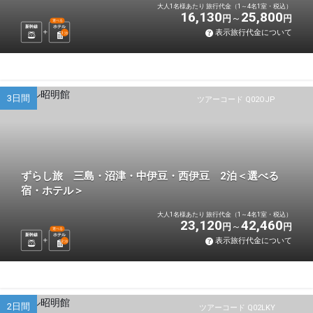
大人1名様あたり 旅行代金（1～4名1室・税込）
16,130
25,800
円
円
選べる
新幹線
ホテル
表示旅行代金について
1
泊
3日間
ツアーコード Q02OJP
ずらし旅 三島・沼津・中伊豆・西伊豆 2泊＜選べる
宿・ホテル＞
大人1名様あたり 旅行代金（1～4名1室・税込）
23,120
42,460
円
円
選べる
新幹線
ホテル
表示旅行代金について
2
泊
2日間
ツアーコード Q02LKY