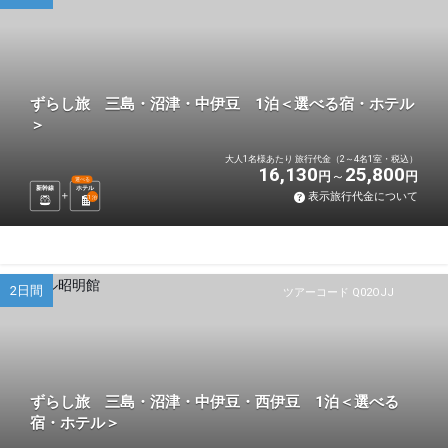
ずらし旅 三島・沼津・中伊豆 1泊＜選べる宿・ホテル
＞
大人1名様あたり 旅行代金（2～4名1室・税込）
16,130
25,800
円
円
選べる
新幹線
ホテル
表示旅行代金について
1
泊
2日間
ツアーコード Q02OJJ
ずらし旅 三島・沼津・中伊豆・西伊豆 1泊＜選べる
宿・ホテル＞