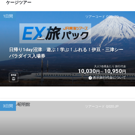
ケージツアー
1日間
ツアーコード Q02H7O
日帰り1day沼津 遊ぶ！学ぶ！ふれる！伊豆・三津シー
パラダイス入場券
大人1名様あたり 旅行代金
10,030
10,950
円
円
新幹線
表示旅行代金について
3日間
ツアーコード Q02OJP