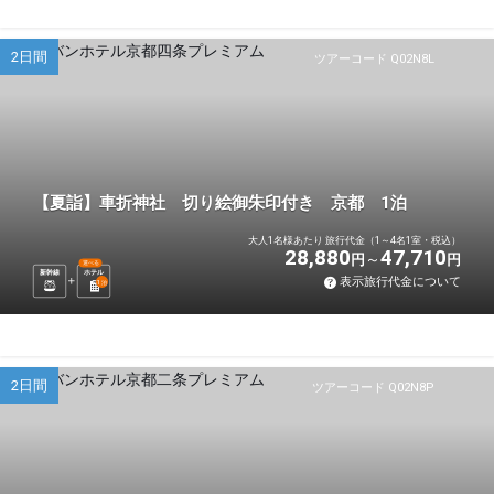
2日間
ツアーコード Q02N8L
【夏詣】車折神社 切り絵御朱印付き 京都 1泊
大人1名様あたり 旅行代金（1～4名1室・税込）
28,880
47,710
円
円
選べる
新幹線
ホテル
表示旅行代金について
1
泊
2日間
ツアーコード Q02N8P