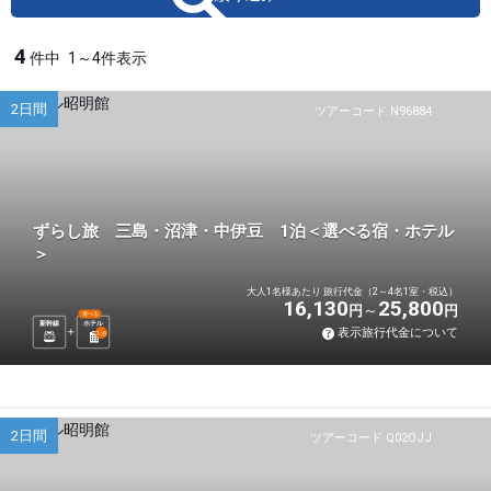
4
件中
1～4件表示
2日間
ツアーコード N96884
ずらし旅 三島・沼津・中伊豆 1泊＜選べる宿・ホテル
＞
大人1名様あたり 旅行代金（2～4名1室・税込）
16,130
25,800
円
円
選べる
新幹線
ホテル
表示旅行代金について
1
泊
2日間
ツアーコード Q02OJJ