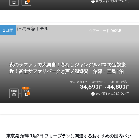
表示旅行代金について
1
泊
2日間
ツアーコード Q02NBI
夜のサファリで大興奮！窓なしジャングルバスで猛獣接
近！富士サファリパークと芦ノ湖遊覧 沼津・三島1泊
大人1名様あたり 旅行代金（1～2名1室・税込）
34,590
44,800
円
円
選べる
新幹線
ホテル
表示旅行代金について
1
泊
東京発 沼津 1泊2日 フリープランに関連するおすすめの国内パッ