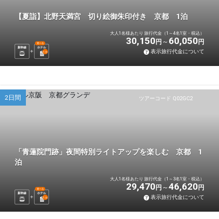
【夏詣】北野天満宮 切り絵御朱印付き 京都 1泊
大人1名様あたり 旅行代金（1～4名1室・税込）
30,150
60,050
円
円
選べる
新幹線
ホテル
表示旅行代金について
1
泊
2日間
ツアーコード Q02GC2
「青蓮院門跡」夜間特別ライトアップを楽しむ 京都 1
泊
大人1名様あたり 旅行代金（1～3名1室・税込）
29,470
46,620
円
円
選べる
新幹線
ホテル
表示旅行代金について
1
泊