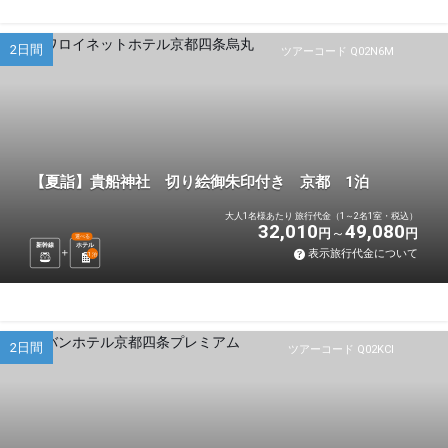
2日間
ツアーコード Q02N6M
【夏詣】貴船神社 切り絵御朱印付き 京都 1泊
大人1名様あたり 旅行代金（1～2名1室・税込）
32,010
49,080
円
円
選べる
新幹線
ホテル
表示旅行代金について
1
泊
2日間
ツアーコード Q02KCI