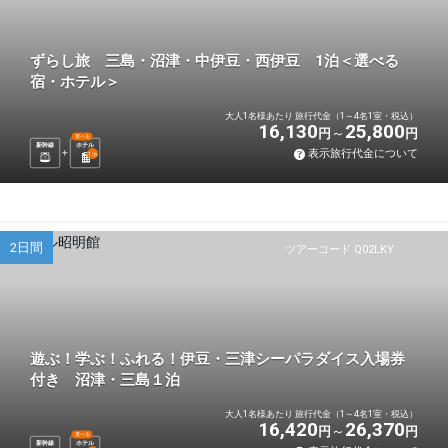
ずらし旅 三島・沼津・中伊豆・西伊豆 1泊＜選べる
宿・ホテル＞
大人1名様あたり 旅行代金（1～4名1室・税込）
16,130
25,800
円
円
選べる
新幹線
ホテル
表示旅行代金について
1
泊
2日間
ツアーコード Q02LKY
遊ぶ！学ぶ！ふれる！伊豆・三津シーパラダイス入場券
付き 沼津・三島１泊
大人1名様あたり 旅行代金（1～4名1室・税込）
16,420
26,370
円
円
選べる
新幹線
ホテル