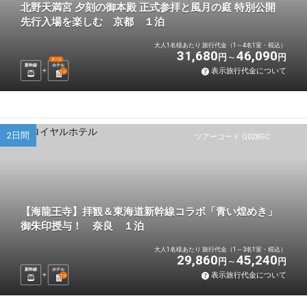
北野天満宮 夕刻の御本殿 正式参拝と風月の庭 特別公開
先行入場を楽しむ 京都 １泊
大人1名様あたり 旅行代金（1～4名1室・税込）
31,680
46,090
円
円
選べる
新幹線
ホテル
表示旅行代金について
1
泊
2日間
ツアーコード Q028GC
【海龍王寺】拝観＆東海道新幹線コラボ「青い煌めき」
御朱印授与！ 奈良 １泊
大人1名様あたり 旅行代金（1～3名1室・税込）
29,860
45,240
円
円
新幹線
ホテル
表示旅行代金について
1
泊