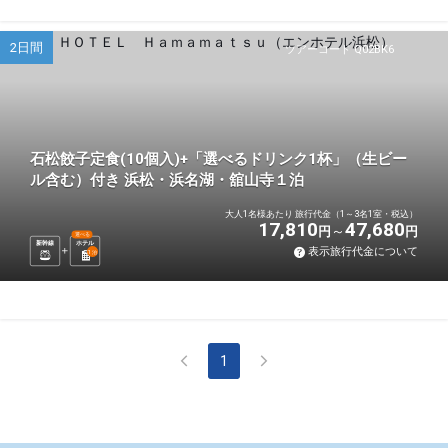
2日間
ツアーコード Q02BK6
石松餃子定食(10個入)+「選べるドリンク1杯」（生ビー
ル含む）付き 浜松・浜名湖・舘山寺１泊
大人1名様あたり 旅行代金（1～3名1室・税込）
17,810
47,680
円
円
選べる
新幹線
ホテル
表示旅行代金について
1
泊
1