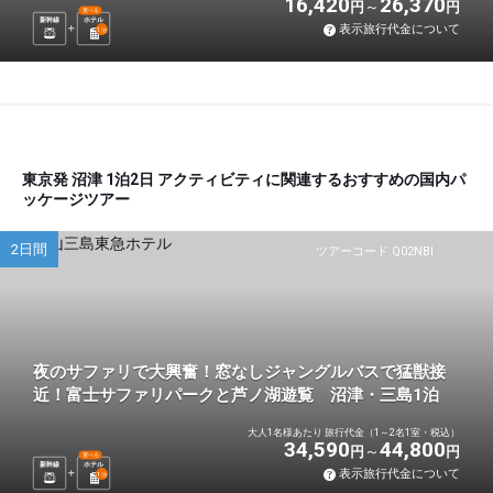
16,420
26,370
円
円
選べる
新幹線
ホテル
表示旅行代金について
1
泊
東京発 沼津 1泊2日 アクティビティに関連するおすすめの国内パ
ッケージツアー
2日間
ツアーコード Q02NBI
夜のサファリで大興奮！窓なしジャングルバスで猛獣接
近！富士サファリパークと芦ノ湖遊覧 沼津・三島1泊
大人1名様あたり 旅行代金（1～2名1室・税込）
34,590
44,800
円
円
選べる
新幹線
ホテル
表示旅行代金について
1
泊