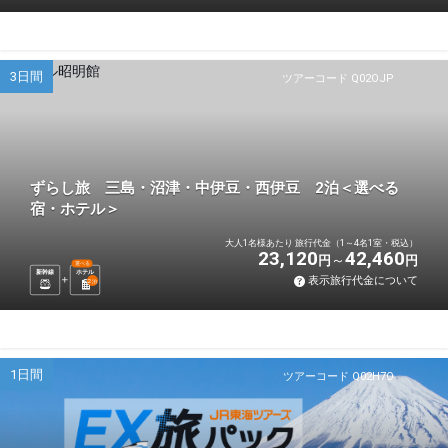
3日間
ツアーコード Q02OJP
ずらし旅 三島・沼津・中伊豆・西伊豆 2泊＜選べる
宿・ホテル＞
大人1名様あたり 旅行代金（1～4名1室・税込）
23,120
42,460
円
円
選べる
新幹線
ホテル
表示旅行代金について
2
泊
1日間
ツアーコード Q02H7O