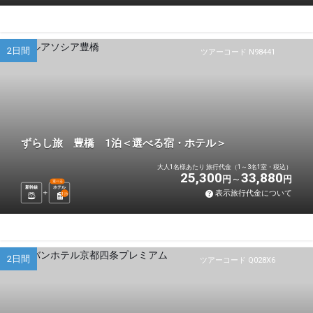
2日間
ツアーコード N98441
ずらし旅 豊橋 1泊＜選べる宿・ホテル＞
大人1名様あたり 旅行代金（1～3名1室・税込）
25,300
33,880
円
円
選べる
新幹線
ホテル
表示旅行代金について
1
泊
2日間
ツアーコード Q028X6