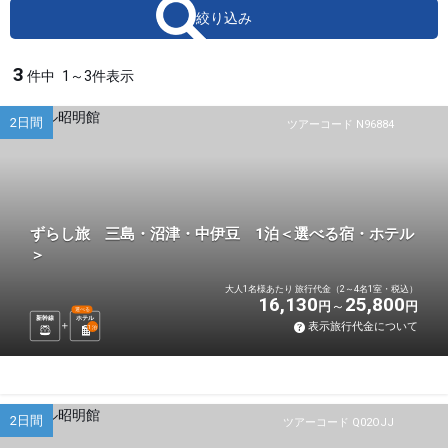
絞り込み
3
件中
1～3件表示
2日間
ツアーコード N96884
ずらし旅 三島・沼津・中伊豆 1泊＜選べる宿・ホテル
＞
大人1名様あたり 旅行代金（2～4名1室・税込）
16,130
25,800
円
円
選べる
新幹線
ホテル
表示旅行代金について
1
泊
2日間
ツアーコード Q02OJJ