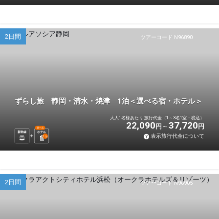
2日間
ツアーコード N96890
ずらし旅 静岡・清水・焼津 1泊＜選べる宿・ホテル＞
大人1名様あたり 旅行代金（1～3名1室・税込）
22,090
37,720
円
円
選べる
新幹線
ホテル
表示旅行代金について
1
泊
2日間
ツアーコード N96905