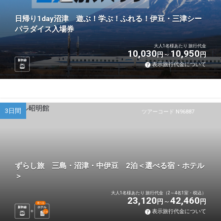
日帰り1day沼津 遊ぶ！学ぶ！ふれる！伊豆・三津シー
パラダイス入場券
大人1名様あたり 旅行代金
10,030
10,950
円
円
新幹線
表示旅行代金について
3日間
ツアーコード N96887
ずらし旅 三島・沼津・中伊豆 2泊＜選べる宿・ホテル
＞
大人1名様あたり 旅行代金（2～4名1室・税込）
23,120
42,460
円
円
選べる
新幹線
ホテル
表示旅行代金について
2
泊