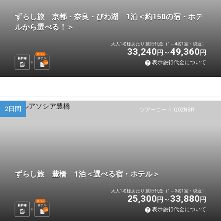
ずらし旅 京都・奈良・びわ湖 1泊＜約150の宿・ホテ
ルから選べる！＞
大人1名様あたり 旅行代金（1～4名1室・税込）
33,240
49,360
円
円
選べる
新幹線
ホテル
表示旅行代金について
1
泊
2日間
ツアーコード Q02NBR
ずらし旅 豊橋 1泊＜選べる宿・ホテル＞
大人1名様あたり 旅行代金（1～3名1室・税込）
25,300
33,880
円
円
選べる
新幹線
ホテル
表示旅行代金について
1
泊