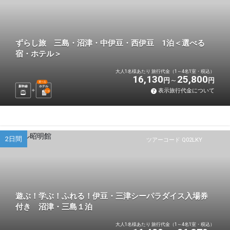
ずらし旅 三島・沼津・中伊豆・西伊豆 1泊＜選べる
宿・ホテル＞
大人1名様あたり 旅行代金（1～4名1室・税込）
16,130
25,800
円
円
選べる
新幹線
ホテル
表示旅行代金について
1
泊
2日間
ツアーコード Q02LKY
遊ぶ！学ぶ！ふれる！伊豆・三津シーパラダイス入場券
付き 沼津・三島１泊
大人1名様あたり 旅行代金（1～4名1室・税込）