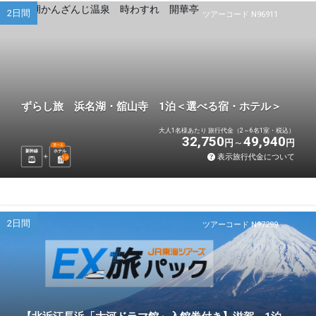
2日間
ツアーコード N96911
ずらし旅 浜名湖・舘山寺 1泊＜選べる宿・ホテル＞
大人1名様あたり 旅行代金（2～6名1室・税込）
32,750
49,940
円
円
選べる
新幹線
ホテル
表示旅行代金について
1
泊
2日間
ツアーコード N97299