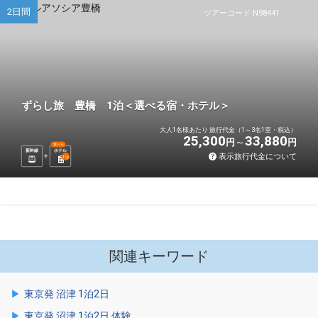
2日間
ツアーコード N98441
ずらし旅 豊橋 1泊＜選べる宿・ホテル＞
大人1名様あたり 旅行代金（1～3名1室・税込）
25,300
33,880
円
円
選べる
新幹線
ホテル
表示旅行代金について
1
泊
関連キーワード
東京発 沼津 1泊2日
東京発 沼津 1泊2日 体験