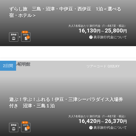
ずらし旅 三島・沼津・中伊豆・西伊豆 1泊＜選べる
宿・ホテル＞
大人1名様あたり 旅行代金（1～4名1室・税込）
16,130
25,800
円
円
選べる
新幹線
ホテル
表示旅行代金について
1
泊
2日間
ツアーコード Q02LKY
遊ぶ！学ぶ！ふれる！伊豆・三津シーパラダイス入場券
付き 沼津・三島１泊
大人1名様あたり 旅行代金（1～4名1室・税込）
16,420
26,370
円
円
選べる
新幹線
ホテル
表示旅行代金について
1
泊