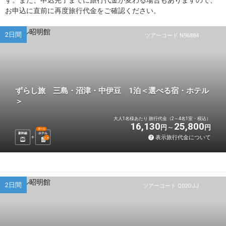
お申込に直前に再度旅行代金をご確認ください。
2日間
ツアーコード N96884
ずらし旅 三島・沼津・中伊豆 1泊＜選べる宿・ホテル
＞
大人1名様あたり 旅行代金（2～4名1室・税込）
16,130
25,800
円
円
選べる
新幹線
ホテル
表示旅行代金について
1
泊
2日間
ツアーコード Q02OJJ