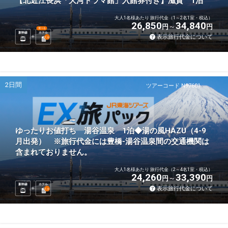
【北近江長浜「大河ドラマ館」入館券付き】滋賀 1泊
大人1名様あたり 旅行代金（1～2名1室・税込）
26,850
34,840
円
円
選べる
新幹線
ホテル
表示旅行代金について
1
泊
2日間
ツアーコード N97601
ゆったりお値打ち 湯谷温泉 1泊◆湯の風HAZU（4-9
月出発） ※旅行代金には豊橋-湯谷温泉間の交通機関は
含まれておりません。
大人1名様あたり 旅行代金（2～4名1室・税込）
24,260
33,390
円
円
新幹線
ホテル
表示旅行代金について
1
泊