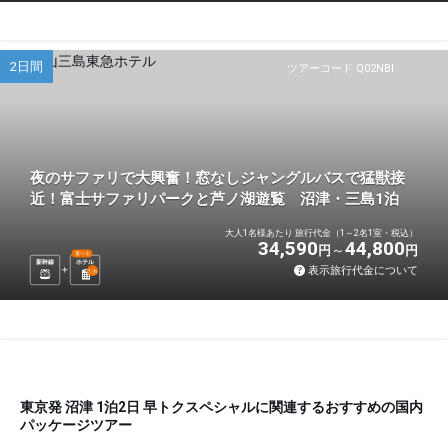
2日間
ツアーコード Q02NBI
夜のサファリで大興奮！窓なしジャングルバスで猛獣接
近！富士サファリパークと芦ノ湖遊覧 沼津・三島1泊
大人1名様あたり 旅行代金（1～2名1室・税込）
34,590
44,800
円
円
選べる
新幹線
ホテル
表示旅行代金について
1
泊
東京発 沼津 1泊2日 早トクスペシャルに関連するおすすめの国内
パッケージツアー