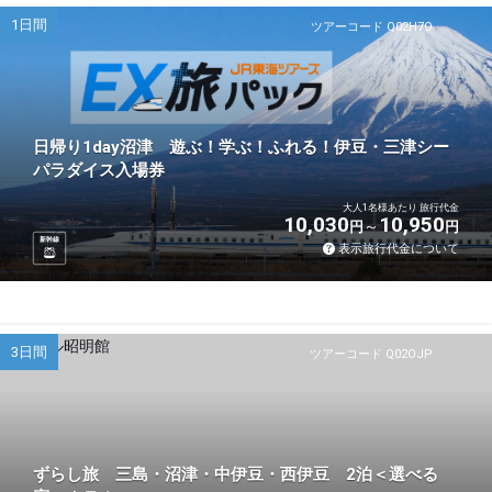
1日間
ツアーコード Q02H7O
日帰り1day沼津 遊ぶ！学ぶ！ふれる！伊豆・三津シー
パラダイス入場券
大人1名様あたり 旅行代金
10,030
10,950
円
円
新幹線
表示旅行代金について
3日間
ツアーコード Q02OJP
ずらし旅 三島・沼津・中伊豆・西伊豆 2泊＜選べる