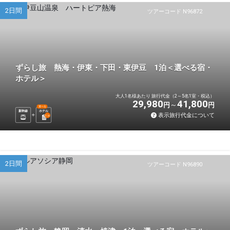
2日間
ツアーコード N96872
ずらし旅 熱海・伊東・下田・東伊豆 1泊＜選べる宿・
ホテル＞
大人1名様あたり 旅行代金（2～5名1室・税込）
29,980
41,800
円
円
選べる
新幹線
ホテル
表示旅行代金について
1
泊
2日間
ツアーコード N96890