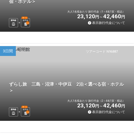
宿・ホテル＞
大人1名様あたり 旅行代金（1～4名1室・税込）
23,120
42,460
円
円
選べる
新幹線
ホテル
表示旅行代金について
2
泊
3日間
ツアーコード N96887
ずらし旅 三島・沼津・中伊豆 2泊＜選べる宿・ホテル
＞
大人1名様あたり 旅行代金（2～4名1室・税込）
23,120
42,460
円
円
選べる
新幹線
ホテル
表示旅行代金について
2
泊