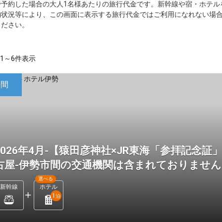
で予約した場合の大人1名様あたりの旅行代金です。新幹線や宿・ホテル
約状況等により、この画面に表示する旅行代金ではご利用になれない場
ください。
1～6件表示
日間
2026年4月-【猿田彦神社×JR東海「参拝記念
古屋-伊勢市間の交通機関は含まれておりませ
選べる
新幹線
ホテル
1
泊