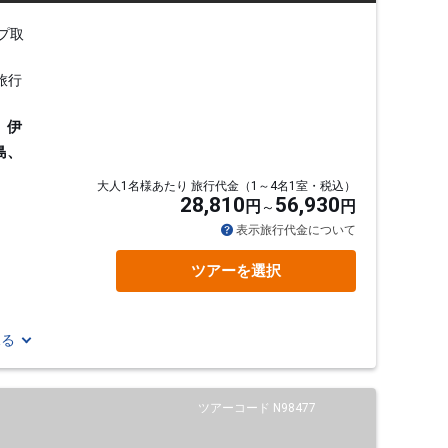
プ取
旅行
、伊
島、
大人1名様あたり 旅行代金（1～4名1室・税込）
28,810
56,930
円
円
表示旅行代金について
ツアーを選択
見る
ツアーコード N98477