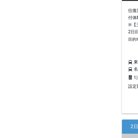
往復
付体
※【
2日
目的
1
設定期
2