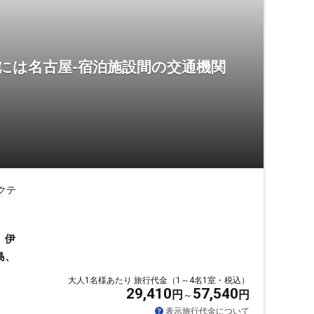
には名古屋-宿泊施設間の交通機関
クテ
、伊
島、
大人1名様あたり 旅行代金（1～4名1室・税込）
29,410
57,540
円
円
表示旅行代金について