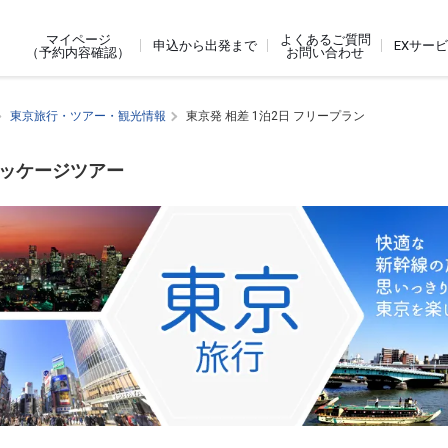
よくあるご質問
マイページ
申込から出発まで
EXサー
お問い合わせ
（予約内容確認）
東京旅行・ツアー・観光情報
東京発 相差 1泊2日 フリープラン
パッケージツアー