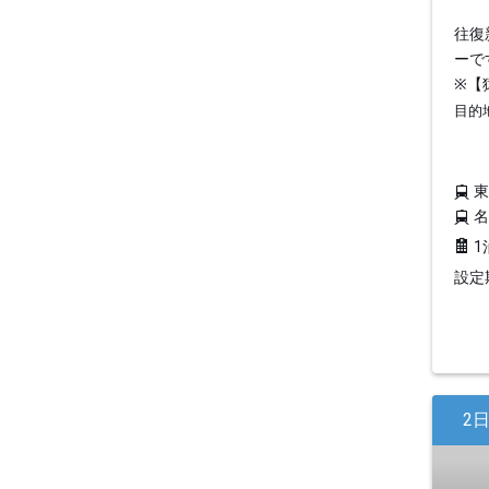
往復
ーで
※【
目的
1
設定期
2