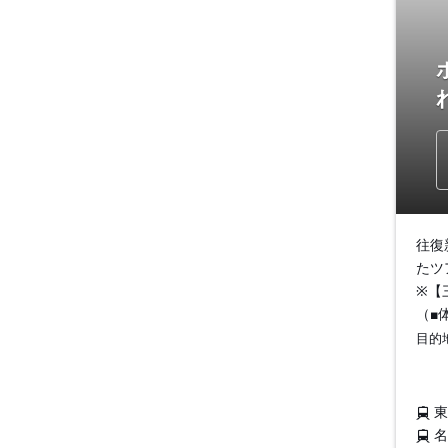
往復
たツ
※【
（■
目的