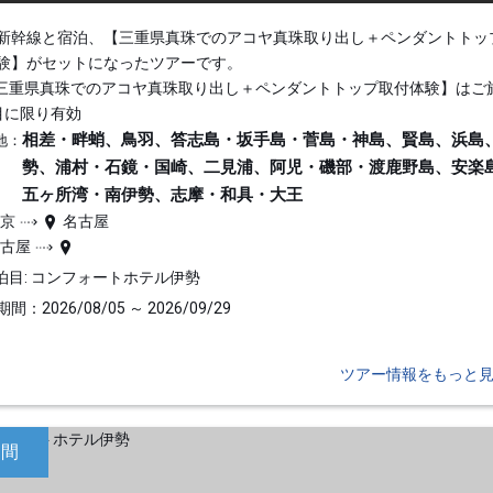
新幹線と宿泊、【三重県真珠でのアコヤ真珠取り出し＋ペンダントトッ
験】がセットになったツアーです。
三重県真珠でのアコヤ真珠取り出し＋ペンダントトップ取付体験】はご
目に限り有効
相差・畔蛸、鳥羽、答志島・坂手島・菅島・神島、賢島、浜島
地：
勢、浦村・石鏡・国崎、二見浦、阿児・磯部・渡鹿野島、安楽
五ヶ所湾・南伊勢、志摩・和具・大王
東京
名古屋
名古屋
泊目: コンフォートホテル伊勢
間：2026/08/05 ～ 2026/09/29
ツアー情報をもっと
日間