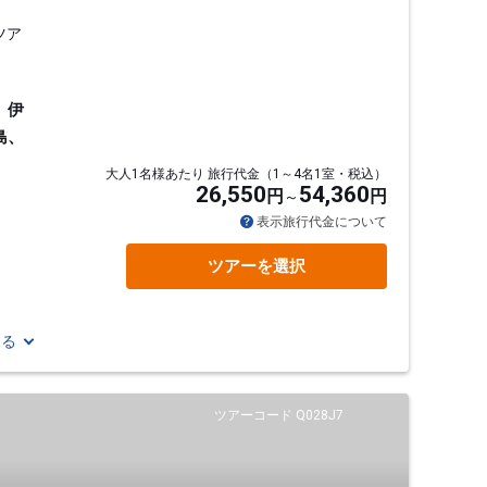
ツア
、伊
島、
大人1名様あたり 旅行代金（1～4名1室・税込）
26,550
54,360
円
円
表示旅行代金について
ツアーを選択
見る
ツアーコード Q028J7