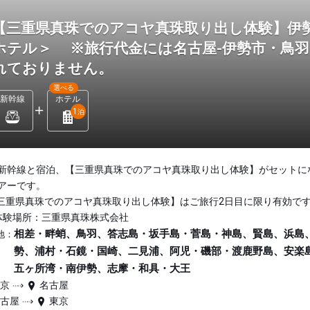
【三重県真珠でのアコヤ真珠取り出し体験】伊
ホテル＞ ※旅行代金には名古屋-伊勢市・鳥
れておりません。
選べる
新幹線
ホテル
1
泊
新幹線と宿泊、【三重県真珠でのアコヤ真珠取り出し体験】がセットに
アーです。
三重県真珠でのアコヤ真珠取り出し体験】はご旅行2日目に限り有効で
体験場所：三重県真珠株式会社
相差・畔蛸、鳥羽、答志島・坂手島・菅島・神島、賢島、浜島
地：
勢、浦村・石鏡・国崎、二見浦、阿児・磯部・渡鹿野島、安楽
五ヶ所湾・南伊勢、志摩・和具・大王
東京
名古屋
名古屋
東京