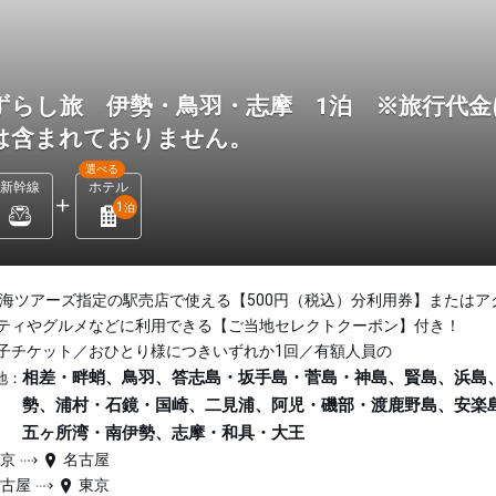
ずらし旅 伊勢・鳥羽・志摩 1泊 ※旅行代金
は含まれておりません。
選べる
新幹線
ホテル
1
泊
東海ツアーズ指定の駅売店で使える【500円（税込）分利用券】またはア
ティやグルメなどに利用できる【ご当地セレクトクーポン】付き！
子チケット／おひとり様につきいずれか1回／有額人員の
相差・畔蛸、鳥羽、答志島・坂手島・菅島・神島、賢島、浜島
地：
勢、浦村・石鏡・国崎、二見浦、阿児・磯部・渡鹿野島、安楽
五ヶ所湾・南伊勢、志摩・和具・大王
東京
名古屋
名古屋
東京