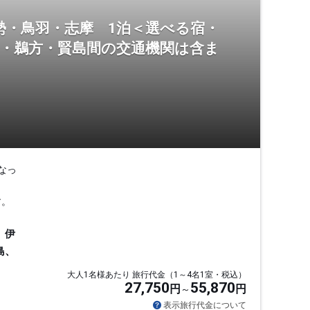
勢・鳥羽・志摩 1泊＜選べる宿・
羽・鵜方・賢島間の交通機関は含ま
なっ
す。
、伊
島、
大人1名様あたり 旅行代金（1～4名1室・税込）
27,750
55,870
円
円
表示旅行代金について