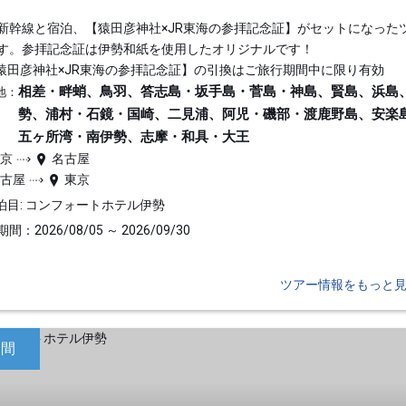
新幹線と宿泊、【猿田彦神社×JR東海の参拝記念証】がセットになった
す。参拝記念証は伊勢和紙を使用したオリジナルです！
猿田彦神社×JR東海の参拝記念証】の引換はご旅行期間中に限り有効
相差・畔蛸、鳥羽、答志島・坂手島・菅島・神島、賢島、浜島
地：
勢、浦村・石鏡・国崎、二見浦、阿児・磯部・渡鹿野島、安楽
五ヶ所湾・南伊勢、志摩・和具・大王
東京
名古屋
名古屋
東京
泊目: コンフォートホテル伊勢
間：2026/08/05 ～ 2026/09/30
ツアー情報をもっと
日間