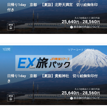
日帰り1day 京都 【夏詣】北野天満宮 切り絵御朱印
付き
大人1名様あたり 旅行代金
25,640
28,560
円
円
新幹線
表示旅行代金について
1日間
ツアーコード Q02N5Z
日帰り1day 京都 【夏詣】貴船神社 切り絵御朱印付
き
大人1名様あたり 旅行代金
25,640
28,560
円
円
新幹線
表示旅行代金について