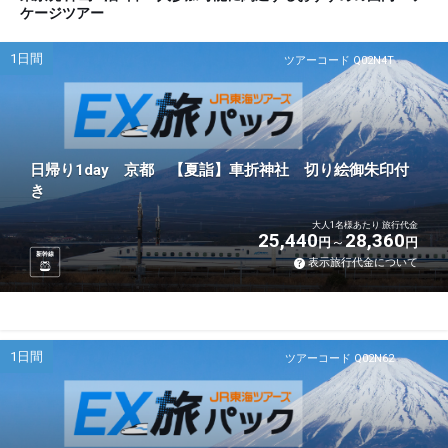
ケージツアー
1日間
ツアーコード Q02N4T
日帰り1day 京都 【夏詣】車折神社 切り絵御朱印付
き
大人1名様あたり 旅行代金
25,440
28,360
円
円
新幹線
表示旅行代金について
1日間
ツアーコード Q02N62