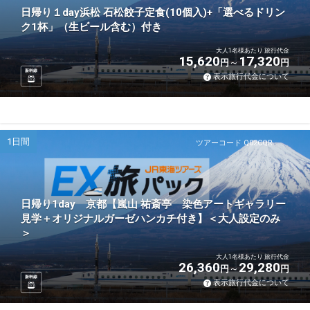
日帰り１day浜松 石松餃子定食(10個入)+「選べるドリン
ク1杯」（生ビール含む）付き
大人1名様あたり 旅行代金
15,620
17,320
円
円
新幹線
表示旅行代金について
1日間
ツアーコード Q02CQR
日帰り1day 京都【嵐山 祐斎亭 染色アートギャラリー
見学＋オリジナルガーゼハンカチ付き】＜大人設定のみ
＞
大人1名様あたり 旅行代金
26,360
29,280
円
円
新幹線
表示旅行代金について