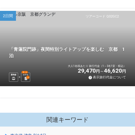
2日間
ツアーコード Q02GC2
「青蓮院門跡」夜間特別ライトアップを楽しむ 京都 1
泊
大人1名様あたり 旅行代金（1～3名1室・税込）
29,470
46,620
円
円
選べる
新幹線
ホテル
表示旅行代金について
1
泊
関連キーワード