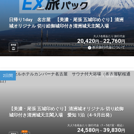
日帰り1day 名古屋 【美濃・尾張 五城印めぐり】清洲
城オリジナル 切り絵御城印付き清洲城天主閣入場
大人1名様あたり 旅行代金
20,420
22,760
円
円
新幹線
表示旅行代金について
2日間
ツアーコード Q02B1J
【美濃・尾張 五城印めぐり】清洲城オリジナル 切り絵御
城印付き清洲城天主閣入場 愛知 1泊（4-9月出発）
大人1名様あたり 旅行代金（1～5名1室・税込）
24,580
39,830
円
円
選べる
新幹線
ホテル