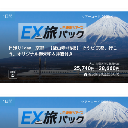
1日間
ツアーコード Q02E6K
日帰り1day 京都 【廬山寺×桔梗】 そうだ 京都、行こ
う。オリジナル御朱印＆拝観付き
大人1名様あたり 旅行代金
25,740
28,660
円
円
新幹線
表示旅行代金について
1日間
ツアーコード Q02BG1