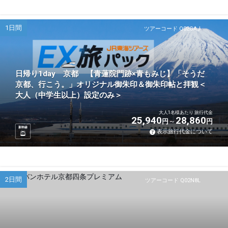
1日間
ツアーコード Q02GAJ
日帰り1day 京都 【青蓮院門跡×青もみじ】「そうだ
京都、行こう。」オリジナル御朱印＆御朱印帖と拝観＜
大人（中学生以上）設定のみ＞
大人1名様あたり 旅行代金
25,940
28,860
円
円
新幹線
表示旅行代金について
2日間
ツアーコード Q02N8L