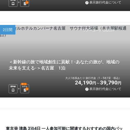
表示旅行代金について
1
泊
2日間
ツアーコード Q02C5Y
＜新幹線の旅で地域創生に貢献！-あなたの旅が、地域の
未来を支える-＞名古屋 1泊
大人1名様あたり 旅行代金（1～5名1室・税込）
24,190
39,790
円
円
選べる
新幹線
ホテル
表示旅行代金について
1
泊
東京発 津島 3泊4日 一人参加可能に関連するおすすめの国内パッ