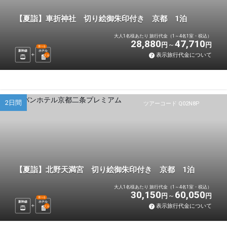
【夏詣】車折神社 切り絵御朱印付き 京都 1泊
大人1名様あたり 旅行代金（1～4名1室・税込）
28,880
47,710
円
円
選べる
新幹線
ホテル
表示旅行代金について
1
泊
2日間
ツアーコード Q02N8P
【夏詣】北野天満宮 切り絵御朱印付き 京都 1泊
大人1名様あたり 旅行代金（1～4名1室・税込）
30,150
60,050
円
円
選べる
新幹線
ホテル
表示旅行代金について
1
泊