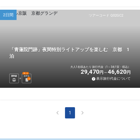
2日間
ツアーコード Q02GC2
「青蓮院門跡」夜間特別ライトアップを楽しむ 京都 1
泊
大人1名様あたり 旅行代金（1～3名1室・税込）
29,470
46,620
円
円
選べる
新幹線
ホテル
表示旅行代金について
1
泊
1