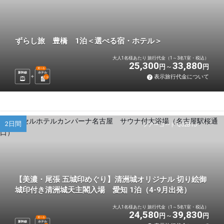
ずらし旅 豊橋 1泊＜選べる宿・ホテル＞
大人1名様あたり 旅行代金（1～3名1室・税込）
25,300
33,880
円
円
選べる
新幹線
ホテル
表示旅行代金について
1
泊
2日間
ツアーコード Q02B1J
【美濃・尾張 五城印めぐり】清洲城オリジナル 切り絵御
城印付き清洲城天主閣入場 愛知 1泊（4-9月出発）
大人1名様あたり 旅行代金（1～5名1室・税込）
24,580
39,830
円
円
選べる
新幹線
ホテル