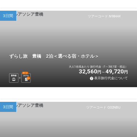
3日間
ツアーコード N98444
ずらし旅 豊橋 2泊＜選べる宿・ホテル＞
大人1名様あたり 旅行代金（1～3名1室・税込）
32,560
49,720
円
円
選べる
新幹線
ホテル
表示旅行代金について
2
泊
3日間
ツアーコード Q02NBU