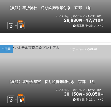
【夏詣】車折神社 切り絵御朱印付き 京都 1泊
大人1名様あたり 旅行代金（1～4名1室・税込）
28,880
47,710
円
円
選べる
新幹線
ホテル
表示旅行代金について
1
泊
2日間
ツアーコード Q02N8P
【夏詣】北野天満宮 切り絵御朱印付き 京都 1泊
大人1名様あたり 旅行代金（1～4名1室・税込）
30,150
60,050
円
円
選べる
新幹線
ホテル
表示旅行代金について
1
泊