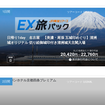
1日間
ツアーコード Q02B34
日帰り1day 名古屋 【美濃・尾張 五城印めぐり】清洲
城オリジナル 切り絵御城印付き清洲城天主閣入場
大人1名様あたり 旅行代金
20,420
22,760
円
円
新幹線
表示旅行代金について
2日間
ツアーコード Q02N8L