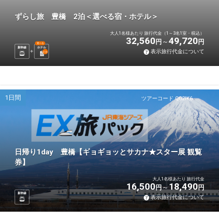
ずらし旅 豊橋 2泊＜選べる宿・ホテル＞
大人1名様あたり 旅行代金（1～3名1室・税込）
32,560
49,720
円
円
選べる
新幹線
ホテル
表示旅行代金について
2
泊
1日間
ツアーコード Q02IK6
日帰り1day 豊橋【ギョギョッとサカナ★スター展 観覧
券】
大人1名様あたり 旅行代金
16,500
18,490
円
円
新幹線
表示旅行代金について