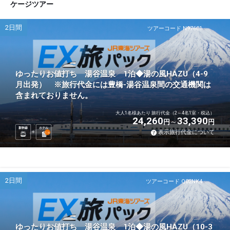
ケージツアー
2日間
ツアーコード N97601
ゆったりお値打ち 湯谷温泉 1泊◆湯の風HAZU（4-9
月出発） ※旅行代金には豊橋-湯谷温泉間の交通機関は
含まれておりません。
大人1名様あたり 旅行代金（2～4名1室・税込）
24,260
33,390
円
円
新幹線
ホテル
表示旅行代金について
1
泊
2日間
ツアーコード Q02NK4
ゆったりお値打ち 湯谷温泉 1泊◆湯の風HAZU（10-3