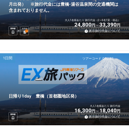
月出発） ※旅行代金には豊橋-湯谷温泉間の交通機関は
含まれておりません。
大人1名様あたり 旅行代金（2～6名1室・税込）
24,800
33,390
円
円
新幹線
ホテル
表示旅行代金について
1
泊
1日間
ツアーコード Q025BF
日帰り1day 豊橋（首都圏地区発）
大人1名様あたり 旅行代金
16,300
18,040
円
円
新幹線
表示旅行代金について