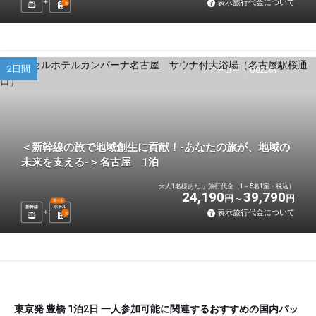
表示旅行代金について
1
泊
2日間
ツアーコード Q02C5Y
＜新幹線の旅で地域創生に貢献！-あなたの旅が、地域の
未来を支える-＞名古屋 1泊
大人1名様あたり 旅行代金（1～5名1室・税込）
24,190
39,790
円
円
選べる
新幹線
ホテル
表示旅行代金について
1
泊
東京発 豊橋 1泊2日 一人参加可能に関連するおすすめの国内パッ