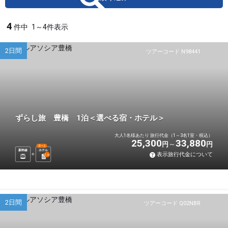
4
件中
1～4件表示
2日間
ツアーコード N98441
ずらし旅 豊橋 1泊＜選べる宿・ホテル＞
大人1名様あたり 旅行代金（1～3名1室・税込）
25,300
33,880
円
円
選べる
新幹線
ホテル
表示旅行代金について
1
泊
2日間
ツアーコード Q02NBR