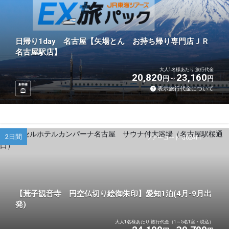
日帰り1day 名古屋【矢場とん お持ち帰り専門店ＪＲ
名古屋駅店】
大人1名様あたり 旅行代金
20,820
23,160
円
円
新幹線
表示旅行代金について
2日間
ツアーコード Q02AT1
【荒子観音寺 円空仏切り絵御朱印】愛知1泊(4月-9月出
発)
大人1名様あたり 旅行代金（1～5名1室・税込）