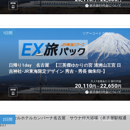
新幹線
表示旅行代金について
1日間
ツアーコード Q02ATP
日帰り1day 名古屋 【三英傑ゆかりの宮 清洲山王宮 日
吉神社-JR東海限定デザイン 秀吉・秀長 御朱印-】
大人1名様あたり 旅行代金
20,110
22,650
円
円
新幹線
表示旅行代金について
2日間
ツアーコード Q02AU1