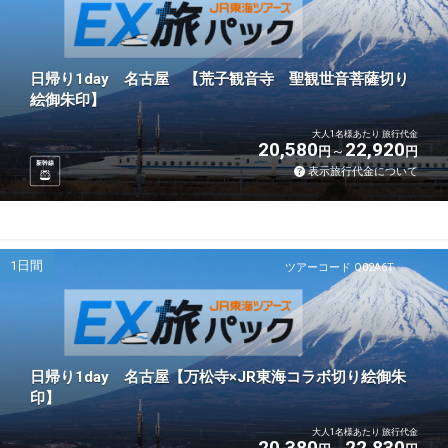
日帰り1day 名古屋 【荒子観音寺 聖観世音菩薩切り
絵御朱印】
大人1名様あたり 旅行代金
20,580
22,920
円
円
新幹線
表示旅行代金について
1日間
ツアーコード Q02A6T
日帰り1day 名古屋【万松寺×JR東海コラボ切り絵御朱
印】
大人1名様あたり 旅行代金
20,380
22,830