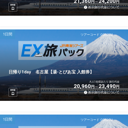
21,360
24,200
円
円
新幹線
表示旅行代金について
1日間
ツアーコード Q02C5M
日帰り1day 名古屋【湯-とぴあ宝 入館券】
大人1名様あたり 旅行代金
20,960
23,490
円
円
新幹線
表示旅行代金について
1日間
ツアーコード Q02QCU