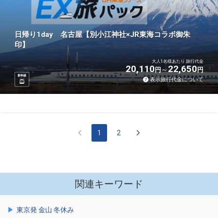
日帰り1day 名古屋【別小江神社×JR東海コラボ御朱
印】
大人1名様あたり 旅行代金
20,110
22,650
円
円
新幹線
表示旅行代金について
1
2
関連キーワード
東京発 金山 冬休み