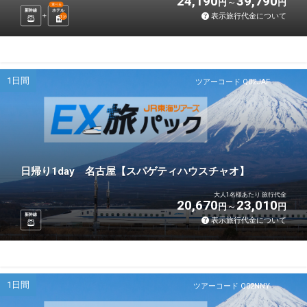
24,190
39,790
円
円
選べる
新幹線
ホテル
表示旅行代金について
1
泊
1日間
ツアーコード Q02JAF
日帰り1day 名古屋【スパゲティハウスチャオ】
大人1名様あたり 旅行代金
20,670
23,010
円
円
新幹線
表示旅行代金について
1日間
ツアーコード Q02NNY