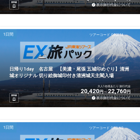
新幹線
表示旅行代金について
1日間
ツアーコード Q02B34
日帰り1day 名古屋 【美濃・尾張 五城印めぐり】清洲
城オリジナル 切り絵御城印付き清洲城天主閣入場
大人1名様あたり 旅行代金
20,420
22,760
円
円
新幹線
表示旅行代金について
1日間
ツアーコード Q02LN0