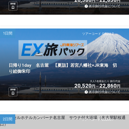
円
円
新幹線
表示旅行代金について
1日間
ツアーコード Q02NL7
日帰り1day 名古屋 【夏詣】若宮八幡社×JR東海 切
り絵御朱印
大人1名様あたり 旅行代金
20,520
22,860
円
円
新幹線
表示旅行代金について
2日間
ツアーコード Q02NO1