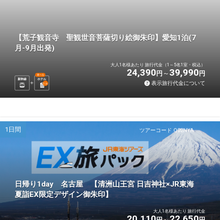
【荒子観音寺 聖観世音菩薩切り絵御朱印】愛知1泊(7
月-9月出発)
大人1名様あたり 旅行代金（1～5名1室・税込）
24,390
39,990
円
円
選べる
新幹線
ホテル
表示旅行代金について
1
泊
1日間
ツアーコード Q02NYA
日帰り1day 名古屋 【清洲山王宮 日吉神社×JR東海
夏詣EX限定デザイン御朱印】
大人1名様あたり 旅行代金
20,110
22,650
円
円