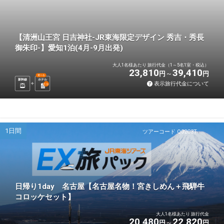
【清洲山王宮 日吉神社-JR東海限定デザイン 秀吉・秀長
御朱印-】愛知1泊(4月-9月出発)
大人1名様あたり 旅行代金（1～5名1室・税込）
23,810
39,410
円
円
選べる
新幹線
ホテル
表示旅行代金について
1
泊
1日間
ツアーコード Q02C3T
日帰り1day 名古屋【名古屋名物！宮きしめん＋飛騨牛
コロッケセット】
大人1名様あたり 旅行代金
20,480
22,820
円
円