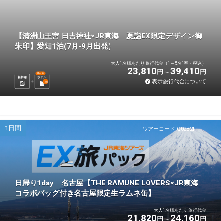
【清洲山王宮 日吉神社×JR東海 夏詣EX限定デザイン御
朱印】愛知1泊(7月-9月出発)
大人1名様あたり 旅行代金（1～5名1室・税込）
23,810
39,410
円
円
選べる
新幹線
ホテル
表示旅行代金について
1
泊
1日間
ツアーコード Q02B2I
日帰り1day 名古屋【THE RAMUNE LOVERS×JR東海
コラボバッグ付き名古屋限定生ラムネ缶】
大人1名様あたり 旅行代金
21,820
24,160
円
円