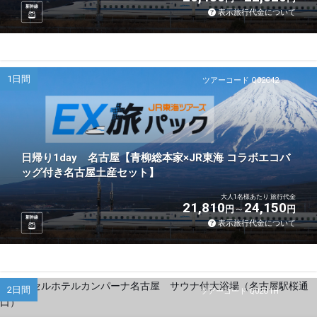
新幹線
表示旅行代金について
1日間
ツアーコード Q02C42
日帰り1day 名古屋【青柳総本家×JR東海 コラボエコバ
ッグ付き名古屋土産セット】
大人1名様あたり 旅行代金
21,810
24,150
円
円
新幹線
表示旅行代金について
2日間
ツアーコード Q02O1H