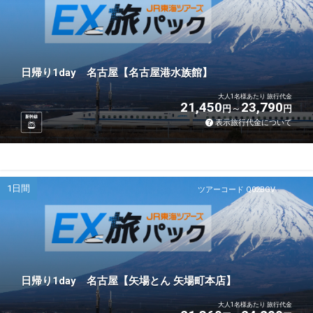
日帰り1day 名古屋【名古屋港水族館】
大人1名様あたり 旅行代金
21,450
23,790
円
円
新幹線
表示旅行代金について
1日間
ツアーコード Q02BGV
日帰り1day 名古屋【矢場とん 矢場町本店】
大人1名様あたり 旅行代金