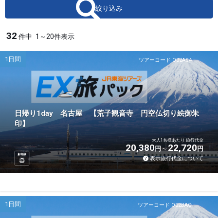
絞り込み
32
件中
1～20件表示
1日間
ツアーコード Q02AS4
日帰り1day 名古屋 【荒子観音寺 円空仏切り絵御朱
印】
大人1名様あたり 旅行代金
20,380
22,720
円
円
新幹線
表示旅行代金について
1日間
ツアーコード Q02BAG