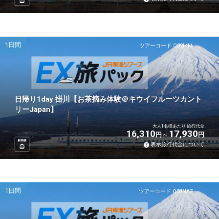
1日間
ツアーコード Q02IKM
日帰り1day 掛川【お茶摘み体験＠キウイフルーツカント
リーJapan】
大人1名様あたり 旅行代金
16,310
17,930
円
円
新幹線
表示旅行代金について
1日間
ツアーコード Q02NA7