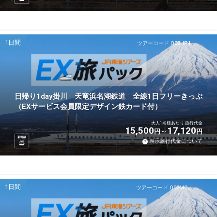
1日間
ツアーコード Q02HP1
日帰り1day掛川 天竜浜名湖鉄道 全線1日フリーきっぷ
（EXサービス会員限定デザイン鉄カード付）
大人1名様あたり 旅行代金
15,500
17,120
円
円
新幹線
表示旅行代金について
1日間
ツアーコード Q02MCJ