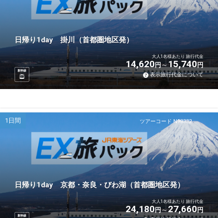
日帰り1day 掛川（首都圏地区発）
大人1名様あたり 旅行代金
14,620
15,740
円
円
新幹線
表示旅行代金について
1日間
ツアーコード N98332
日帰り1day 京都・奈良・びわ湖（首都圏地区発）
大人1名様あたり 旅行代金
24,180
27,660
円
円
新幹線