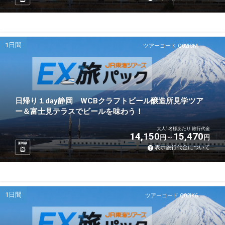
1日間
ツアーコード Q02ICM
日帰り１day静岡 WCBクラフトビール醸造所見学ツア
ー＆富士見テラスでビールを味わう！
大人1名様あたり 旅行代金
14,150
15,470
円
円
新幹線
表示旅行代金について
1日間
ツアーコード Q02IK6