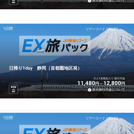
表示旅行代金について
1日間
ツアーコード Q026ET
日帰り1day 静岡（首都圏地区発）
大人1名様あたり 旅行代金
11,480
12,800
円
円
新幹線
表示旅行代金について
1日間
ツアーコード Q026EZ