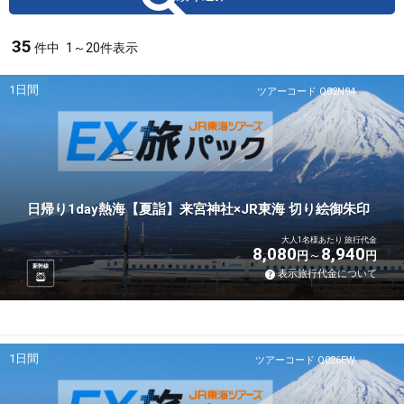
35
件中
1～20件表示
1日間
ツアーコード Q02N94
日帰り1day熱海【夏詣】来宮神社×JR東海 切り絵御朱印
大人1名様あたり 旅行代金
8,080
8,940
円
円
新幹線
表示旅行代金について
1日間
ツアーコード Q026EW