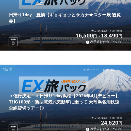
日帰り1day 豊橋【ギョギョッとサカナ★スター展 観覧
券】
大人1名様あたり 旅行代金
16,500
18,490
円
円
新幹線
表示旅行代金について
1日間
ツアーコード Q02P6G
＜催行決定！＞日帰り1day浜松【2026年4月デビュー】
THG100形・新型電気式気動車に乗って 天竜浜名湖鉄道
全線貸切ツアー◎
大人1名様あたり 旅行代金
24,520
円
新幹線
表示旅行代金について