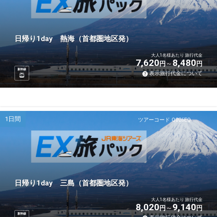
日帰り1day 熱海（首都圏地区発）
大人1名様あたり 旅行代金
7,620
8,480
円
円
新幹線
表示旅行代金について
1日間
ツアーコード Q026EQ
日帰り1day 三島（首都圏地区発）
大人1名様あたり 旅行代金
8,020
9,140
円
円
新幹線