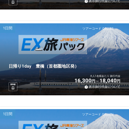
表示旅行代金について
1日間
ツアーコード Q025BF
日帰り1day 豊橋（首都圏地区発）
大人1名様あたり 旅行代金
16,300
18,040
円
円
新幹線
表示旅行代金について
1日間
ツアーコード Q026EN