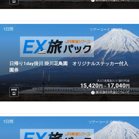
1日間
ツアーコード Q02I7S
日帰り1day掛川 掛川花鳥園 オリジナルステッカー付入
園券
大人1名様あたり 旅行代金
15,420
17,040
円
円
新幹線
表示旅行代金について
1日間
ツアーコード Q02KEV