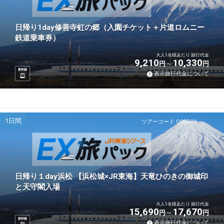
日帰り1day修善寺虹の郷（入園チケット＋片道ロムニー
鉄道乗車券）
大人1名様あたり 旅行代金
9,210
10,330
円
円
新幹線
表示旅行代金について
1日間
ツアーコード Q02BGY
日帰り１day浜松 【浜松城×JR東海】天竜ひのきの御城印
と天守閣入場
大人1名様あたり 旅行代金
15,690
17,670
円
円
新幹線
表示旅行代金について