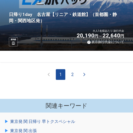
日帰り1day 名古屋【リニア・鉄道館】（首都圏・静
岡・関西地区発）
大人1名様あたり 旅行代金
20,190
22,640
円
円
新幹線
表示旅行代金について
1
2
関連キーワード
東京発 関 日帰り 早トクスペシャル
東京発 関 出張