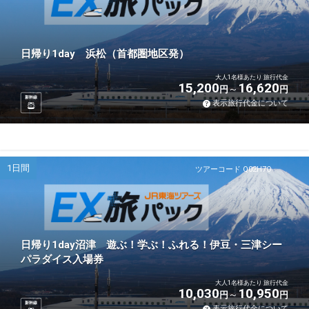
日帰り1day 浜松（首都圏地区発）
大人1名様あたり 旅行代金
15,200
16,620
円
円
新幹線
表示旅行代金について
1日間
ツアーコード Q02H7O
日帰り1day沼津 遊ぶ！学ぶ！ふれる！伊豆・三津シー
パラダイス入場券
大人1名様あたり 旅行代金
10,030
10,950
円
円
新幹線
表示旅行代金について