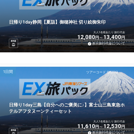
日帰り1day静岡【夏詣】御穂神社 切り絵御朱印
大人1名様あたり 旅行代金
12,080
13,400
円
円
新幹線
表示旅行代金について
1日間
ツアーコード Q02G6I
日帰り1day三島【自分へのご褒美に♪】富士山三島東急ホ
テルアフタヌーンティーセット
大人1名様あたり 旅行代金
11,610
12,530
円
円
新幹線
表示旅行代金について