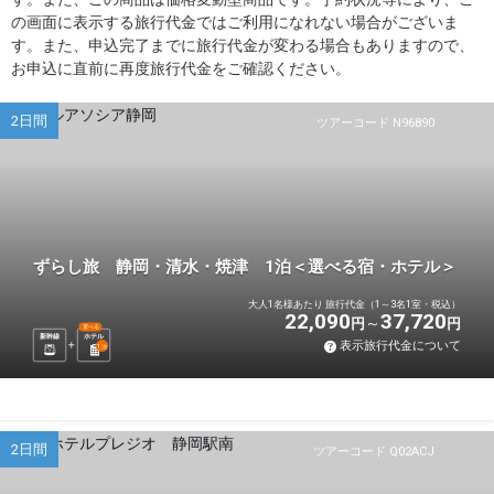
の画面に表示する旅行代金ではご利用になれない場合がございま
す。また、申込完了までに旅行代金が変わる場合もありますので、
お申込に直前に再度旅行代金をご確認ください。
2日間
ツアーコード N96890
ずらし旅 静岡・清水・焼津 1泊＜選べる宿・ホテル＞
大人1名様あたり 旅行代金（1～3名1室・税込）
22,090
37,720
円
円
選べる
新幹線
ホテル
表示旅行代金について
1
泊
2日間
ツアーコード Q02ACJ