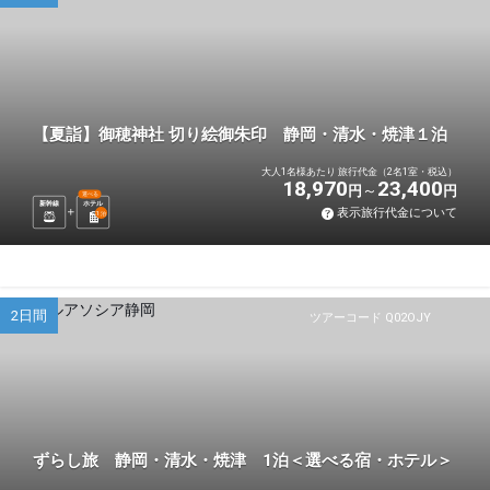
【夏詣】御穂神社 切り絵御朱印 静岡・清水・焼津１泊
大人1名様あたり 旅行代金（2名1室・税込）
18,970
23,400
円
円
選べる
新幹線
ホテル
表示旅行代金について
1
泊
2日間
ツアーコード Q02OJY
ずらし旅 静岡・清水・焼津 1泊＜選べる宿・ホテル＞