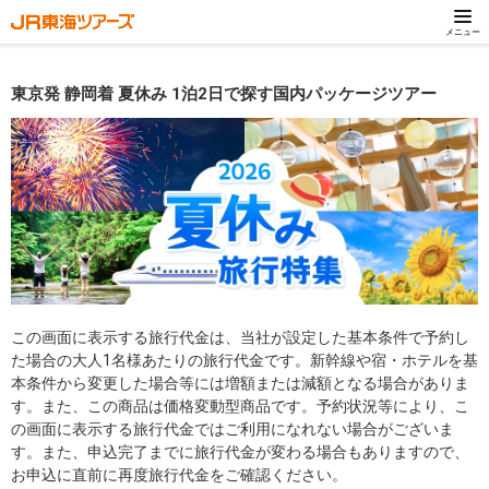
メニュー
東京発 静岡着 夏休み 1泊2日で探す国内パッケージツアー
この画面に表示する旅行代金は、当社が設定した基本条件で予約し
た場合の大人1名様あたりの旅行代金です。新幹線や宿・ホテルを基
本条件から変更した場合等には増額または減額となる場合がありま
す。また、この商品は価格変動型商品です。予約状況等により、こ
の画面に表示する旅行代金ではご利用になれない場合がございま
す。また、申込完了までに旅行代金が変わる場合もありますので、
お申込に直前に再度旅行代金をご確認ください。