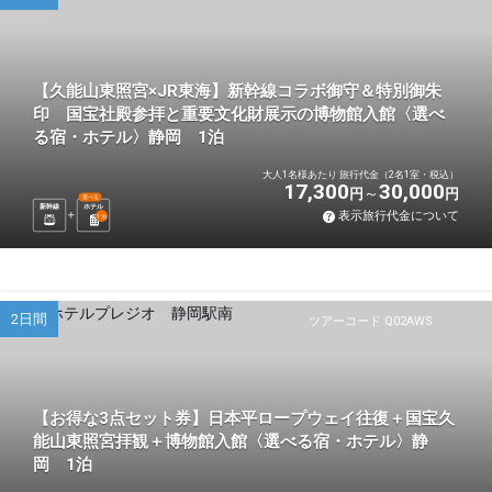
【久能山東照宮×JR東海】新幹線コラボ御守＆特別御朱
印 国宝社殿参拝と重要文化財展示の博物館入館〈選べ
る宿・ホテル〉静岡 1泊
大人1名様あたり 旅行代金（2名1室・税込）
17,300
30,000
円
円
選べる
新幹線
ホテル
表示旅行代金について
1
泊
2日間
ツアーコード Q02AWS
【お得な3点セット券】日本平ロープウェイ往復＋国宝久
能山東照宮拝観＋博物館入館〈選べる宿・ホテル〉静
岡 1泊