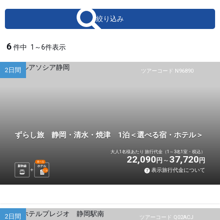
絞り込み
6
件中
1～6件表示
2日間
ツアーコード N96890
ずらし旅 静岡・清水・焼津 1泊＜選べる宿・ホテル＞
大人1名様あたり 旅行代金（1～3名1室・税込）
22,090
37,720
円
円
選べる
新幹線
ホテル
表示旅行代金について
1
泊
2日間
ツアーコード Q02ACJ