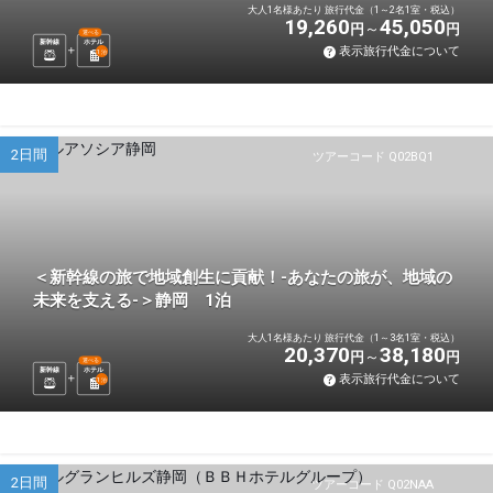
大人1名様あたり 旅行代金（1～2名1室・税込）
19,260
45,050
円
円
選べる
新幹線
ホテル
表示旅行代金について
1
泊
2日間
ツアーコード Q02BQ1
＜新幹線の旅で地域創生に貢献！-あなたの旅が、地域の
未来を支える-＞静岡 1泊
大人1名様あたり 旅行代金（1～3名1室・税込）
20,370
38,180
円
円
選べる
新幹線
ホテル
表示旅行代金について
1
泊
2日間
ツアーコード Q02NAA