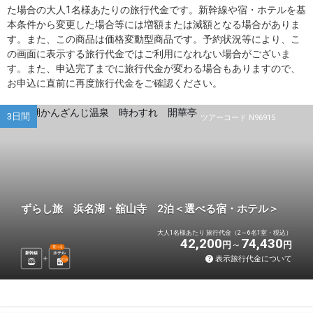
た場合の大人1名様あたりの旅行代金です。新幹線や宿・ホテルを基
本条件から変更した場合等には増額または減額となる場合がありま
す。また、この商品は価格変動型商品です。予約状況等により、こ
の画面に表示する旅行代金ではご利用になれない場合がございま
す。また、申込完了までに旅行代金が変わる場合もありますので、
お申込に直前に再度旅行代金をご確認ください。
3日間
ツアーコード N96915
ずらし旅 浜名湖・舘山寺 2泊＜選べる宿・ホテル＞
大人1名様あたり 旅行代金（2～6名1室・税込）
42,200
74,430
円
円
選べる
新幹線
ホテル
表示旅行代金について
2
泊