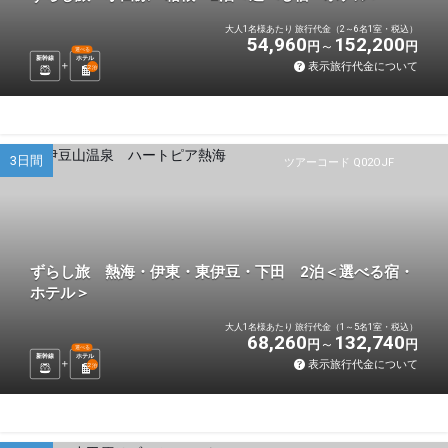
大人1名様あたり 旅行代金（2～6名1室・税込）
54,960
152,200
円
円
選べる
新幹線
ホテル
表示旅行代金について
2
泊
3日間
ツアーコード Q02OJF
ずらし旅 熱海・伊東・東伊豆・下田 2泊＜選べる宿・
ホテル＞
大人1名様あたり 旅行代金（1～5名1室・税込）
68,260
132,740
円
円
選べる
新幹線
ホテル
表示旅行代金について
2
泊