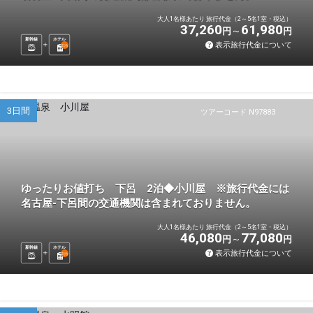
大人1名様あたり 旅行代金（2～5名1室・税込）
37,260
61,980
円
円
新幹線
ホテル
表示旅行代金について
2
泊
3日間
ツアーコード N97883
ゆったりお値打ち 下呂 2泊◆小川屋 ※旅行代金には
名古屋-下呂間の交通機関は含まれておりません。
大人1名様あたり 旅行代金（2～5名1室・税込）
46,080
77,080
円
円
新幹線
ホテル
表示旅行代金について
2
泊