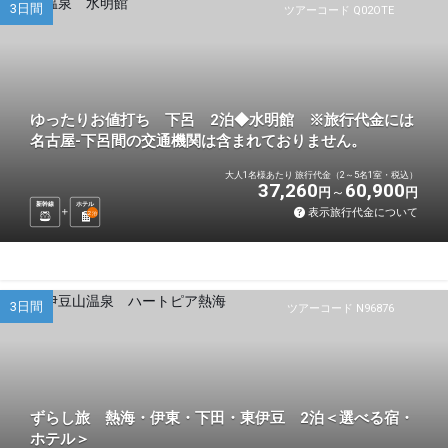
3日間
ツアーコード Q02OTE
ゆったりお値打ち 下呂 2泊◆水明館 ※旅行代金には
名古屋-下呂間の交通機関は含まれておりません。
大人1名様あたり 旅行代金（2～5名1室・税込）
37,260
60,900
円
円
新幹線
ホテル
表示旅行代金について
2
泊
3日間
ツアーコード N96876
ずらし旅 熱海・伊東・下田・東伊豆 2泊＜選べる宿・
ホテル＞