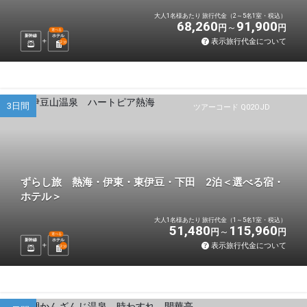
大人1名様あたり 旅行代金（2～5名1室・税込）
68,260
91,900
円
円
選べる
新幹線
ホテル
表示旅行代金について
2
泊
3日間
ツアーコード Q02OJD
ずらし旅 熱海・伊東・東伊豆・下田 2泊＜選べる宿・
ホテル＞
大人1名様あたり 旅行代金（1～5名1室・税込）
51,480
115,960
円
円
選べる
新幹線
ホテル
表示旅行代金について
2
泊