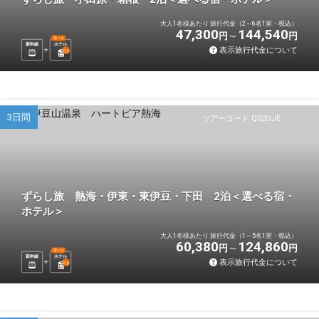
大人1名様あたり 旅行代金（2～6名1室・税込）
47,300
144,540
円
円
選べる
新幹線
ホテル
表示旅行代金について
2
泊
3日間
ツアーコード Q02OJE
ずらし旅 熱海・伊東・東伊豆・下田 2泊＜選べる宿・
ホテル＞
大人1名様あたり 旅行代金（1～5名1室・税込）
60,380
124,860
円
円
選べる
新幹線
ホテル
表示旅行代金について
2
泊