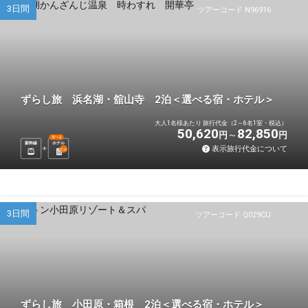
3日間
ツアーコード N96916
ずらし旅 浜名湖・舘山寺 2泊＜選べる宿・ホテル＞
大人1名様あたり 旅行代金（2～6名1室・税込）
50,620
82,850
円
円
選べる
新幹線
ホテル
表示旅行代金について
2
泊
3日間
ツアーコード Q029CU
ずらし旅 小田原・箱根 2泊＜選べる宿・ホテル＞