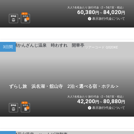
大人1名様あたり 旅行代金（2～5名1室・税込）
60,380
84,020
円
円
選べる
新幹線
ホテル
表示旅行代金について
2
泊
3日間
ツアーコード Q02OKE
ずらし旅 浜名湖・舘山寺 2泊＜選べる宿・ホテル＞
大人1名様あたり 旅行代金（2～5名1室・税込）
42,200
80,880
円
円
選べる
新幹線
ホテル
表示旅行代金について
2
泊