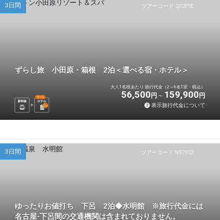
3日間
ツアーコード Q02PIE
ずらし旅 小田原・箱根 2泊＜選べる宿・ホテル＞
大人1名様あたり 旅行代金（2～6名1室・税込）
56,500
159,900
円
円
選べる
新幹線
ホテル
表示旅行代金について
2
泊
3日間
ツアーコード N97503
ゆったりお値打ち 下呂 2泊◆水明館 ※旅行代金には
名古屋-下呂間の交通機関は含まれておりません。