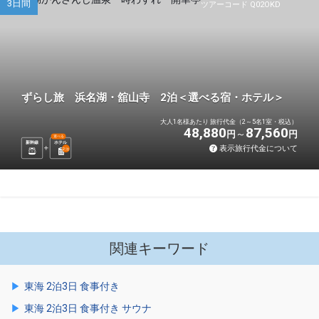
3日間
ツアーコード Q02OKD
ずらし旅 浜名湖・舘山寺 2泊＜選べる宿・ホテル＞
大人1名様あたり 旅行代金（2～5名1室・税込）
48,880
87,560
円
円
選べる
新幹線
ホテル
表示旅行代金について
2
泊
関連キーワード
東海 2泊3日 食事付き
東海 2泊3日 食事付き サウナ