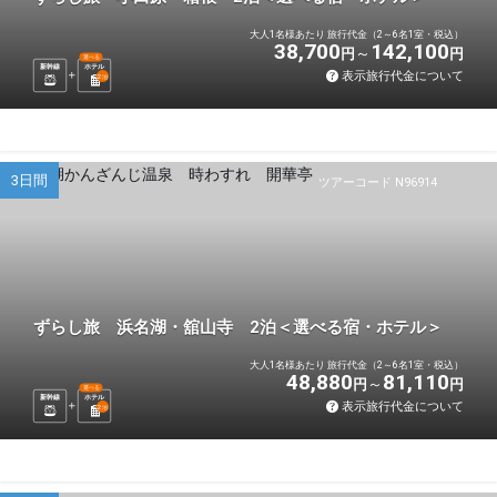
大人1名様あたり 旅行代金（2～6名1室・税込）
38,700
142,100
円
円
選べる
新幹線
ホテル
表示旅行代金について
2
泊
3日間
ツアーコード N96914
ずらし旅 浜名湖・舘山寺 2泊＜選べる宿・ホテル＞
大人1名様あたり 旅行代金（2～6名1室・税込）
48,880
81,110
円
円
選べる
新幹線
ホテル
表示旅行代金について
2
泊