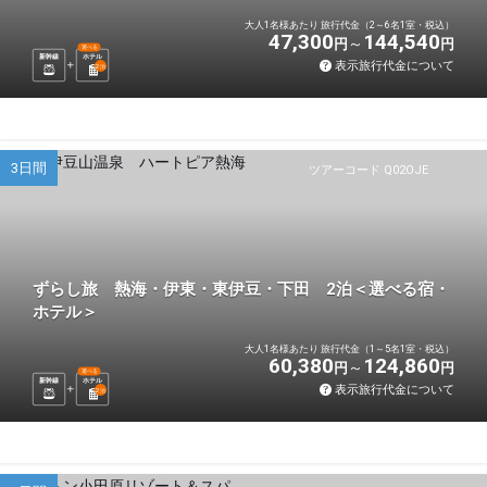
大人1名様あたり 旅行代金（2～6名1室・税込）
47,300
144,540
円
円
選べる
新幹線
ホテル
表示旅行代金について
2
泊
3日間
ツアーコード Q02OJE
ずらし旅 熱海・伊東・東伊豆・下田 2泊＜選べる宿・
ホテル＞
大人1名様あたり 旅行代金（1～5名1室・税込）
60,380
124,860
円
円
選べる
新幹線
ホテル
表示旅行代金について
2
泊