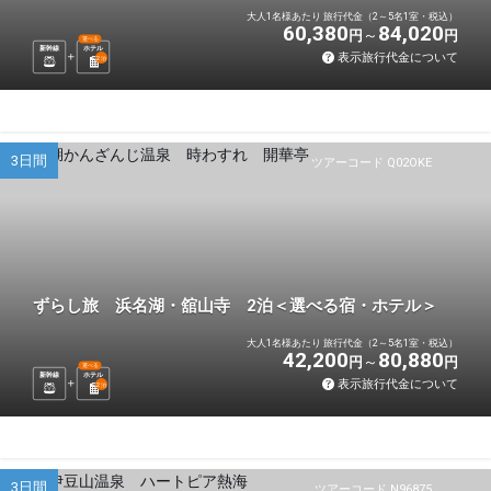
大人1名様あたり 旅行代金（2～5名1室・税込）
60,380
84,020
円
円
選べる
新幹線
ホテル
表示旅行代金について
2
泊
3日間
ツアーコード Q02OKE
ずらし旅 浜名湖・舘山寺 2泊＜選べる宿・ホテル＞
大人1名様あたり 旅行代金（2～5名1室・税込）
42,200
80,880
円
円
選べる
新幹線
ホテル
表示旅行代金について
2
泊
3日間
ツアーコード N96875