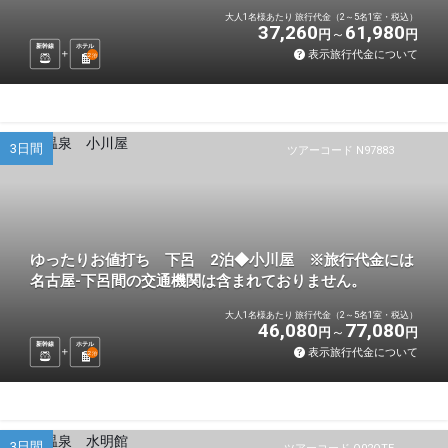
大人1名様あたり 旅行代金（2～5名1室・税込）
37,260
61,980
円
円
新幹線
ホテル
表示旅行代金について
2
泊
3日間
ツアーコード N97883
ゆったりお値打ち 下呂 2泊◆小川屋 ※旅行代金には
名古屋-下呂間の交通機関は含まれておりません。
大人1名様あたり 旅行代金（2～5名1室・税込）
46,080
77,080
円
円
新幹線
ホテル
表示旅行代金について
2
泊
3日間