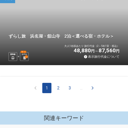
ずらし旅 浜名湖・舘山寺 2泊＜選べる宿・ホテル＞
大人1名様あたり 旅行代金（2～5名1室・税込）
48,880
87,560
円
円
選べる
新幹線
ホテル
表示旅行代金について
2
泊
1
2
3
...
関連キーワード