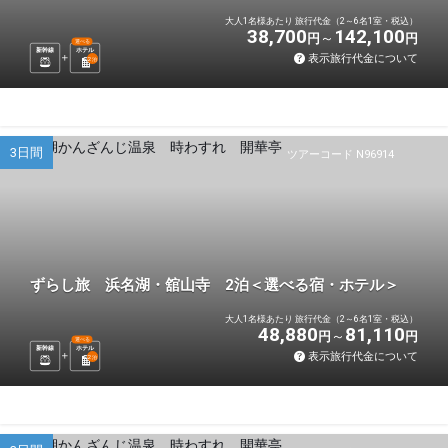
大人1名様あたり 旅行代金（2～6名1室・税込）
38,700
142,100
円
円
選べる
新幹線
ホテル
表示旅行代金について
2
泊
3日間
ツアーコード N96914
ずらし旅 浜名湖・舘山寺 2泊＜選べる宿・ホテル＞
大人1名様あたり 旅行代金（2～6名1室・税込）
48,880
81,110
円
円
選べる
新幹線
ホテル
表示旅行代金について
2
泊