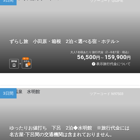
3日間
ツアーコード Q02PIE
ずらし旅 小田原・箱根 2泊＜選べる宿・ホテル＞
大人1名様あたり 旅行代金（2～6名1室・税込）
56,500
159,900
円
円
選べる
新幹線
ホテル
表示旅行代金について
2
泊
3日間
ツアーコード N97503
ゆったりお値打ち 下呂 2泊◆水明館 ※旅行代金には
名古屋-下呂間の交通機関は含まれておりません。