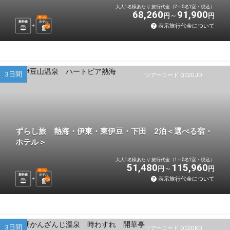
大人1名様あたり 旅行代金（2～5名1室・税込）
68,260
91,900
円
円
選べる
新幹線
ホテル
表示旅行代金について
2
泊
3日間
ツアーコード Q02OJD
ずらし旅 熱海・伊東・東伊豆・下田 2泊＜選べる宿・
ホテル＞
大人1名様あたり 旅行代金（1～5名1室・税込）
51,480
115,960
円
円
選べる
新幹線
ホテル
表示旅行代金について
2
泊
3日間
ツアーコード Q02OKD