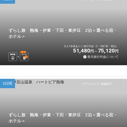
ずらし旅 熱海・伊東・下田・東伊豆 2泊＜選べる宿・
ホテル＞
大人1名様あたり 旅行代金（2～5名1室・税込）
51,480
75,120
円
円
選べる
新幹線
ホテル
表示旅行代金について
2
泊
3日間
ツアーコード N96877
ずらし旅 熱海・伊東・下田・東伊豆 2泊＜選べる宿・
ホテル＞