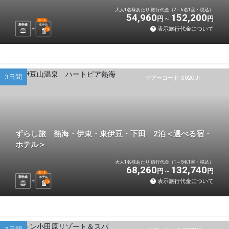
大人1名様あたり 旅行代金（2～6名1室・税込）
54,960
152,200
円
円
選べる
新幹線
ホテル
表示旅行代金について
2
泊
3日間
ツアーコード Q02OJF
ずらし旅 熱海・伊東・東伊豆・下田 2泊＜選べる宿・
ホテル＞
大人1名様あたり 旅行代金（1～5名1室・税込）
68,260
132,740
円
円
選べる
新幹線
ホテル
表示旅行代金について
2
泊