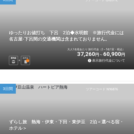
ツアーコード Q02OTE
ゆったりお値打ち 下呂 2泊◆水明館 ※旅行代金には
名古屋-下呂間の交通機関は含まれておりません。
大人1名様あたり 旅行代金（2～5名1室・税込）
37,260
60,900
円
円
新幹線
ホテル
表示旅行代金について
2
泊
3日間
ツアーコード N96876
ずらし旅 熱海・伊東・下田・東伊豆 2泊＜選べる宿・
ホテル＞