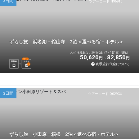
3日間
ツアーコード N96916
ずらし旅 浜名湖・舘山寺 2泊＜選べる宿・ホテル＞
大人1名様あたり 旅行代金（2～6名1室・税込）
50,620
82,850
円
円
選べる
新幹線
ホテル
表示旅行代金について
2
泊
3日間
ツアーコード Q029CU
ずらし旅 小田原・箱根 2泊＜選べる宿・ホテル＞