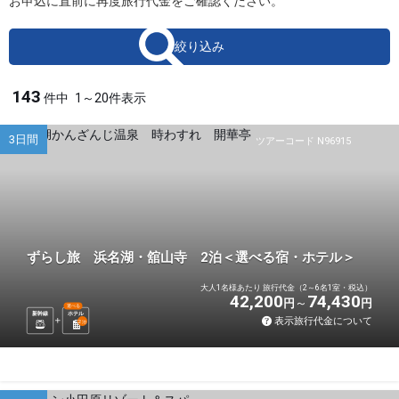
お申込に直前に再度旅行代金をご確認ください。
絞り込み
143
件中
1～20件表示
3日間
ツアーコード N96915
ずらし旅 浜名湖・舘山寺 2泊＜選べる宿・ホテル＞
大人1名様あたり 旅行代金（2～6名1室・税込）
42,200
74,430
円
円
選べる
新幹線
ホテル
表示旅行代金について
2
泊