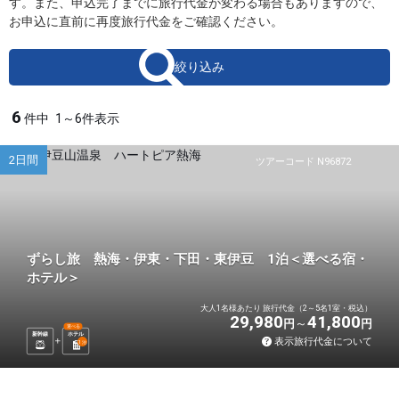
す。また、申込完了までに旅行代金が変わる場合もありますので、
お申込に直前に再度旅行代金をご確認ください。
絞り込み
6
件中
1～6件表示
2日間
ツアーコード N96872
ずらし旅 熱海・伊東・下田・東伊豆 1泊＜選べる宿・
ホテル＞
大人1名様あたり 旅行代金（2～5名1室・税込）
29,980
41,800
円
円
選べる
新幹線
ホテル
表示旅行代金について
1
泊