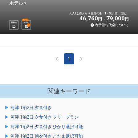
ホテル＞
大人1名様あたり 旅行代金（1～5名1室・税込）
46,760
79,000
円
円
選べる
新幹線
ホテル
表示旅行代金について
1
泊
1
関連キーワード
河津 1泊2日 夕食付き
河津 1泊2日 夕食付き フリープラン
河津 1泊2日 夕食付き ひかり選択可能
河津 1泊2日 朝夕付き こだま選択可能