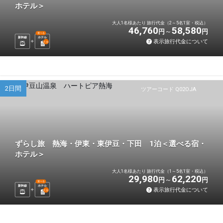
ホテル＞
大人1名様あたり 旅行代金（2～5名1室・税込）
46,760
58,580
円
円
選べる
新幹線
ホテル
表示旅行代金について
1
泊
2日間
ツアーコード Q02OJA
ずらし旅 熱海・伊東・東伊豆・下田 1泊＜選べる宿・
ホテル＞
大人1名様あたり 旅行代金（1～5名1室・税込）
29,980
62,220
円
円
選べる
新幹線
ホテル
表示旅行代金について
1
泊