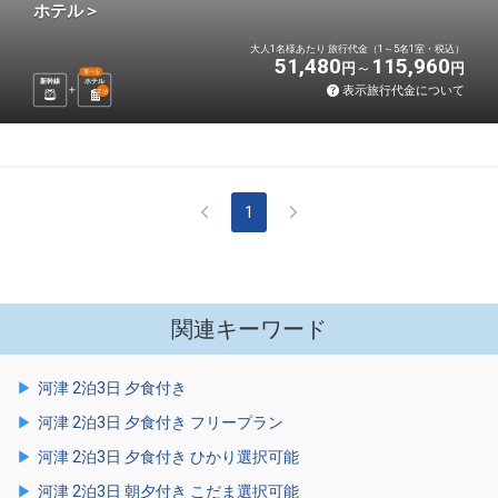
ホテル＞
大人1名様あたり 旅行代金（1～5名1室・税込）
51,480
115,960
円
円
選べる
新幹線
ホテル
表示旅行代金について
2
泊
1
関連キーワード
河津 2泊3日 夕食付き
河津 2泊3日 夕食付き フリープラン
河津 2泊3日 夕食付き ひかり選択可能
河津 2泊3日 朝夕付き こだま選択可能