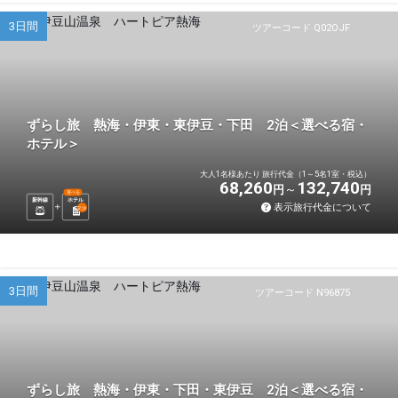
3日間
ツアーコード Q02OJF
ずらし旅 熱海・伊東・東伊豆・下田 2泊＜選べる宿・
ホテル＞
大人1名様あたり 旅行代金（1～5名1室・税込）
68,260
132,740
円
円
選べる
新幹線
ホテル
表示旅行代金について
2
泊
3日間
ツアーコード N96875
ずらし旅 熱海・伊東・下田・東伊豆 2泊＜選べる宿・