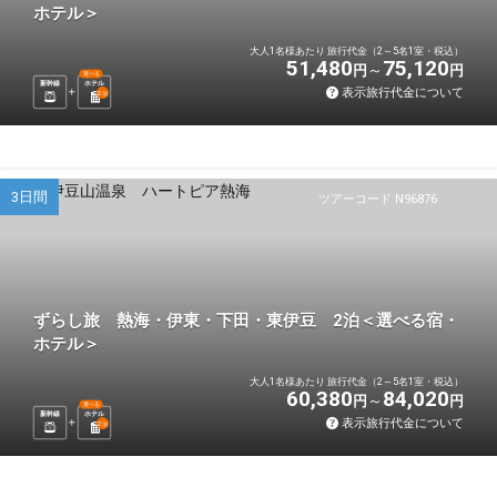
ホテル＞
大人1名様あたり 旅行代金（2～5名1室・税込）
51,480
75,120
円
円
選べる
新幹線
ホテル
表示旅行代金について
2
泊
3日間
ツアーコード N96876
ずらし旅 熱海・伊東・下田・東伊豆 2泊＜選べる宿・
ホテル＞
大人1名様あたり 旅行代金（2～5名1室・税込）
60,380
84,020
円
円
選べる
新幹線
ホテル
表示旅行代金について
2
泊