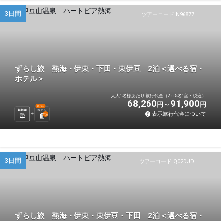
3日間
ツアーコード N96877
ずらし旅 熱海・伊東・下田・東伊豆 2泊＜選べる宿・
ホテル＞
大人1名様あたり 旅行代金（2～5名1室・税込）
68,260
91,900
円
円
選べる
新幹線
ホテル
表示旅行代金について
2
泊
3日間
ツアーコード Q02OJD
ずらし旅 熱海・伊東・東伊豆・下田 2泊＜選べる宿・