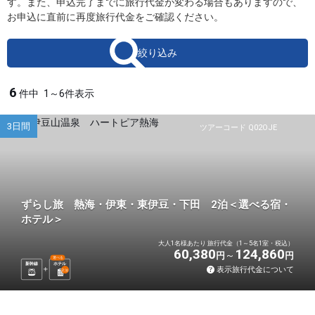
す。また、申込完了までに旅行代金が変わる場合もありますので、
お申込に直前に再度旅行代金をご確認ください。
絞り込み
6
件中
1～6件表示
3日間
ツアーコード Q02OJE
ずらし旅 熱海・伊東・東伊豆・下田 2泊＜選べる宿・
ホテル＞
大人1名様あたり 旅行代金（1～5名1室・税込）
60,380
124,860
円
円
選べる
新幹線
ホテル
表示旅行代金について
2
泊