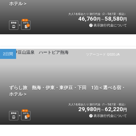
ホテル＞
大人1名様あたり 旅行代金（2～5名1室・税込）
46,760
58,580
円
円
選べる
新幹線
ホテル
表示旅行代金について
1
泊
2日間
ツアーコード Q02OJA
ずらし旅 熱海・伊東・東伊豆・下田 1泊＜選べる宿・
ホテル＞
大人1名様あたり 旅行代金（1～5名1室・税込）
29,980
62,220
円
円
選べる
新幹線
ホテル
表示旅行代金について
1
泊