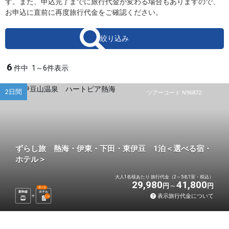
す。また、申込完了までに旅行代金が変わる場合もありますので、
お申込に直前に再度旅行代金をご確認ください。
絞り込み
6
件中
1～6件表示
2日間
ツアーコード N96872
ずらし旅 熱海・伊東・下田・東伊豆 1泊＜選べる宿・
ホテル＞
大人1名様あたり 旅行代金（2～5名1室・税込）
29,980
41,800
円
円
選べる
新幹線
ホテル
表示旅行代金について
1
泊