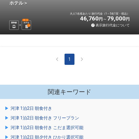
ホテル＞
大人1名様あたり 旅行代金（1～5名1室・税込）
46,760
79,000
円
円
選べる
新幹線
ホテル
表示旅行代金について
1
泊
1
関連キーワード
河津 1泊2日 朝食付き
河津 1泊2日 朝食付き フリープラン
河津 1泊2日 朝食付き こだま選択可能
河津 1泊2日 朝夕付き ひかり選択可能