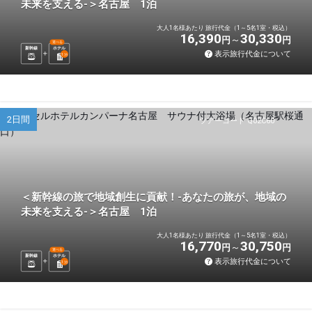
未来を支える-＞名古屋 1泊
大人1名様あたり 旅行代金（1～5名1室・税込）
16,390
30,330
円
円
選べる
新幹線
ホテル
表示旅行代金について
1
泊
2日間
ツアーコード Q02C60
＜新幹線の旅で地域創生に貢献！-あなたの旅が、地域の
未来を支える-＞名古屋 1泊
大人1名様あたり 旅行代金（1～5名1室・税込）
16,770
30,750
円
円
選べる
新幹線
ホテル
表示旅行代金について
1
泊