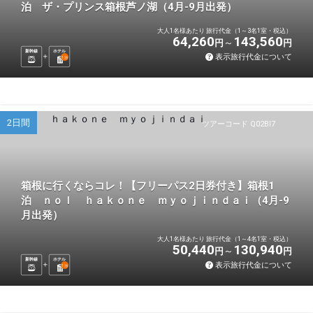
泊 ザ・プリンス箱根芦ノ湖（4月-9月出発）
大人1名様あたり 旅行代金（1～3名1室・税込）
64,260
143,560
円
円
新幹線
ホテル
表示旅行代金について
1
泊
2日間
ツアーコード Q02BI7
箱根に行くならコレ！【フリーパス2日券付き】箱根1
泊 ｎｏｌ ｈａｋｏｎｅ ｍｙｏｊｉｎｄａｉ（4月-9
月出発）
大人1名様あたり 旅行代金（1～4名1室・税込）
50,440
130,940
円
円
新幹線
ホテル
表示旅行代金について
1
泊