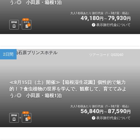
う♪◎ 小田原・箱根1泊
大人1名様あたり 旅行代金（1～3名1室・税込）
49,180
79,930
円
円
選べる
新幹線
ホテル
表示旅行代金について
1
泊
2日間
ツアーコード Q02Q60
≪8月15日（土）開催≫【箱根湿生花園】個性的で魅力
的！？食虫植物の世界を学んで、観察して、育ててみよ
う♪◎ 小田原・箱根1泊
大人1名様あたり 旅行代金（1～3名1室・税込）
56,840
87,590
円
円
選べる
新幹線
ホテル
表示旅行代金について
1
泊