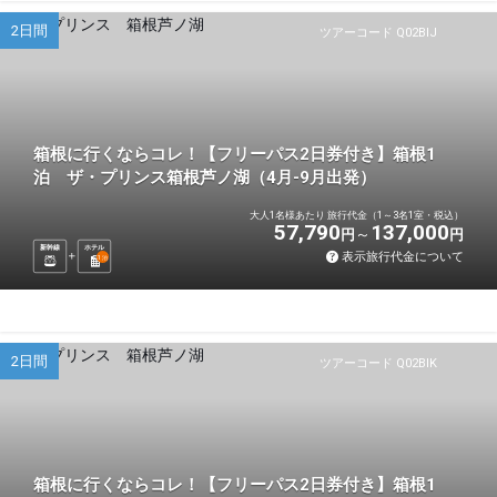
2日間
ツアーコード Q02BIJ
箱根に行くならコレ！【フリーパス2日券付き】箱根1
泊 ザ・プリンス箱根芦ノ湖（4月-9月出発）
大人1名様あたり 旅行代金（1～3名1室・税込）
57,790
137,000
円
円
新幹線
ホテル
表示旅行代金について
1
泊
2日間
ツアーコード Q02BIK
箱根に行くならコレ！【フリーパス2日券付き】箱根1