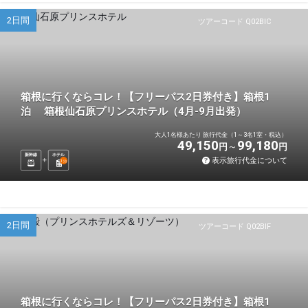
2日間
ツアーコード Q02BIC
箱根に行くならコレ！【フリーパス2日券付き】箱根1
泊 箱根仙石原プリンスホテル（4月-9月出発）
大人1名様あたり 旅行代金（1～3名1室・税込）
49,150
99,180
円
円
新幹線
ホテル
表示旅行代金について
1
泊
2日間
ツアーコード Q02BIF
箱根に行くならコレ！【フリーパス2日券付き】箱根1