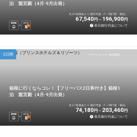
泊 龍宮殿（4月-9月出発）
大人1名様あたり 旅行代金（1～5名1室・税込）
67,540
196,900
円
円
新幹線
ホテル
表示旅行代金について
1
泊
2日間
ツアーコード Q02BIG
箱根に行くならコレ！【フリーパス2日券付き】箱根1
泊 龍宮殿（4月-9月出発）
大人1名様あたり 旅行代金（1～5名1室・税込）
74,180
203,460
円
円
新幹線
ホテル
表示旅行代金について
1
泊