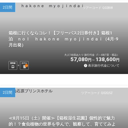
2日間
ツアーコード Q02BI8
箱根に行くならコレ！【フリーパス2日券付き】箱根1
泊 ｎｏｌ ｈａｋｏｎｅ ｍｙｏｊｉｎｄａｉ（4月-9
月出発）
大人1名様あたり 旅行代金（1～4名1室・税込）
57,080
138,600
円
円
新幹線
ホテル
表示旅行代金について
1
泊
2日間
ツアーコード Q02Q5Z
≪8月15日（土）開催≫【箱根湿生花園】個性的で魅力
的！？食虫植物の世界を学んで、観察して、育ててみよ