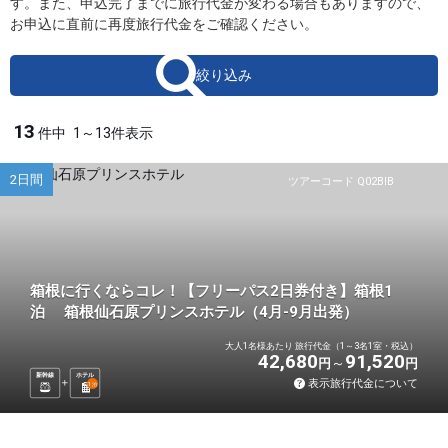
す。また、申込完了までに旅行代金が変わる場合もありますので、
お申込に直前に再度旅行代金をご確認ください。
絞り込み
13
件中
1～13件表示
2日間
ツアーコード Q02BIB
箱根に行くならコレ！【フリーパス2日券付き】箱根1
泊 箱根仙石原プリンスホテル（4月-9月出発）
大人1名様あたり 旅行代金（1～3名1室・税込）
42,680
91,520
円
円
新幹線
ホテル
表示旅行代金について
1
泊