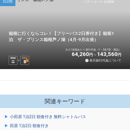
2日間
ツアーコード Q02BIK
箱根に行くならコレ！【フリーパス2日券付き】箱根1
泊 ザ・プリンス箱根芦ノ湖（4月-9月出発）
大人1名様あたり 旅行代金（1～3名1室・税込）
64,260
143,560
円
円
新幹線
ホテル
表示旅行代金について
1
泊
関連キーワード
小田原 1泊2日 朝食付き 無料シャトルバス
田原 1泊2日 朝食付き