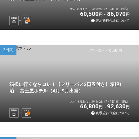
大人1名様あたり 旅行代金（2～3名1室・税込）
60,500
86,070
円
円
新幹線
ホテル
表示旅行代金について
1
泊
2日間
ツアーコード Q02BHG
箱根に行くならコレ！【フリーパス2日券付き】箱根1
泊 富士屋ホテル（4月-9月出発）
大人1名様あたり 旅行代金（2～3名1室・税込）
66,800
92,630
円
円
新幹線
ホテル
表示旅行代金について
1
泊