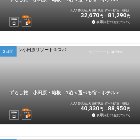
大人1名様あたり 旅行代金（2～6名1室・税込）
32,670
81,290
円
円
選べる
新幹線
ホテル
表示旅行代金について
1
泊
2日間
ツアーコード Q029D6
ずらし旅 小田原・箱根 1泊＜選べる宿・ホテル＞
大人1名様あたり 旅行代金（2～6名1室・税込）
40,330
88,950
円
円
選べる
新幹線
ホテル
表示旅行代金について
1
泊