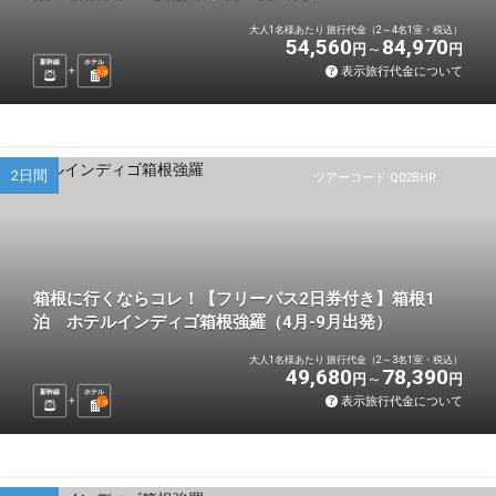
大人1名様あたり 旅行代金（2～4名1室・税込）
54,560
84,970
円
円
新幹線
ホテル
表示旅行代金について
1
泊
2日間
ツアーコード Q02BHR
箱根に行くならコレ！【フリーパス2日券付き】箱根1
泊 ホテルインディゴ箱根強羅（4月-9月出発）
大人1名様あたり 旅行代金（2～3名1室・税込）
49,680
78,390
円
円
新幹線
ホテル
表示旅行代金について
1
泊