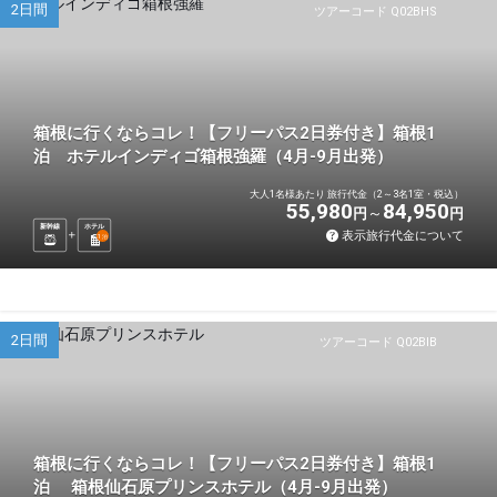
2日間
ツアーコード Q02BHS
箱根に行くならコレ！【フリーパス2日券付き】箱根1
泊 ホテルインディゴ箱根強羅（4月-9月出発）
大人1名様あたり 旅行代金（2～3名1室・税込）
55,980
84,950
円
円
新幹線
ホテル
表示旅行代金について
1
泊
2日間
ツアーコード Q02BIB
箱根に行くならコレ！【フリーパス2日券付き】箱根1
泊 箱根仙石原プリンスホテル（4月-9月出発）