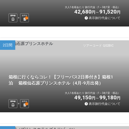
大人1名様あたり 旅行代金（1～3名1室・税込）
42,680
91,520
円
円
新幹線
ホテル
表示旅行代金について
1
泊
2日間
ツアーコード Q02BIC
箱根に行くならコレ！【フリーパス2日券付き】箱根1
泊 箱根仙石原プリンスホテル（4月-9月出発）
大人1名様あたり 旅行代金（1～3名1室・税込）
49,150
99,180
円
円
新幹線
ホテル
表示旅行代金について
1
泊