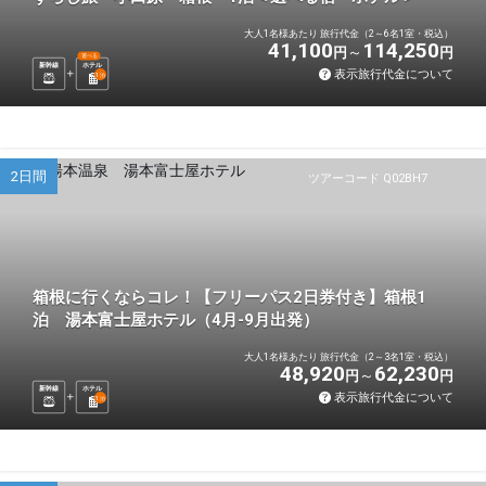
大人1名様あたり 旅行代金（2～6名1室・税込）
41,100
114,250
円
円
選べる
新幹線
ホテル
表示旅行代金について
1
泊
2日間
ツアーコード Q02BH7
箱根に行くならコレ！【フリーパス2日券付き】箱根1
泊 湯本富士屋ホテル（4月-9月出発）
大人1名様あたり 旅行代金（2～3名1室・税込）
48,920
62,230
円
円
新幹線
ホテル
表示旅行代金について
1
泊