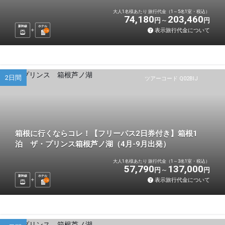
大人1名様あたり 旅行代金（1～5名1室・税込）
74,180
203,460
円
円
新幹線
ホテル
表示旅行代金について
1
泊
2日間
ツアーコード Q02BIJ
箱根に行くならコレ！【フリーパス2日券付き】箱根1
泊 ザ・プリンス箱根芦ノ湖（4月-9月出発）
大人1名様あたり 旅行代金（1～3名1室・税込）
57,790
137,000
円
円
新幹線
ホテル
表示旅行代金について
1
泊