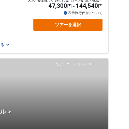
大人1名様あたり 旅行代金（2～6名1室・税込）
47,300
144,540
円
円
表示旅行代金について
ツアーを選択
見る
ツアーコード Q029CU
テル＞