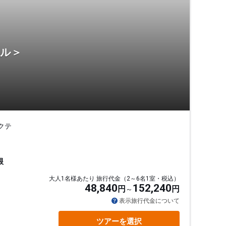
テル＞
クテ
根
大人1名様あたり 旅行代金（2～6名1室・税込）
48,840
152,240
円
円
表示旅行代金について
ツアーを選択