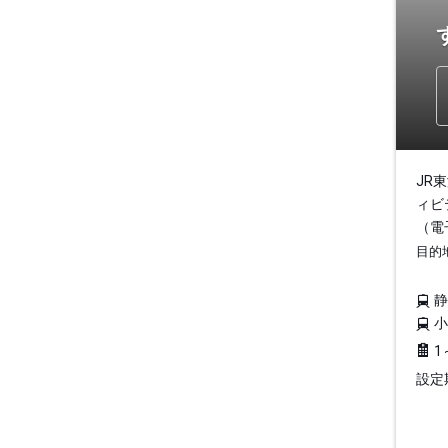
JR
ィビ
（電
目的
1
設定期