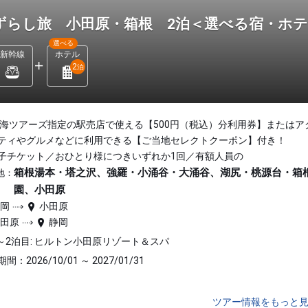
ずらし旅 小田原・箱根 2泊＜選べる宿・ホ
選べる
新幹線
ホテル
2
泊
東海ツアーズ指定の駅売店で使える【500円（税込）分利用券】またはア
ティやグルメなどに利用できる【ご当地セレクトクーポン】付き！
子チケット／おひとり様につきいずれか1回／有額人員の
箱根湯本・塔之沢、強羅・小涌谷・大涌谷、湖尻・桃源台・箱
地：
園、小田原
静岡
小田原
小田原
静岡
～2泊目: ヒルトン小田原リゾート＆スパ
間：2026/10/01 ～ 2027/01/31
ツアー情報をもっと