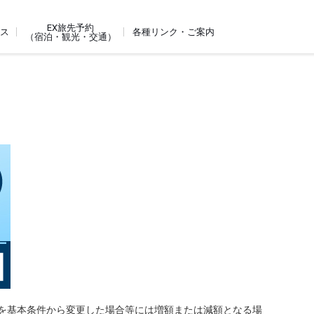
EX旅先予約
ビス
各種リンク・ご案内
（宿泊・観光・交通）
を基本条件から変更した場合等には増額または減額となる場