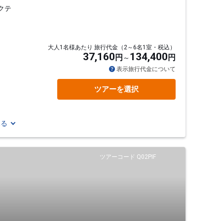
クテ
大人1名様あたり 旅行代金（2～6名1室・税込）
37,160
134,400
円
円
表示旅行代金について
ツアーを選択
見る
ツアーコード Q02PIF