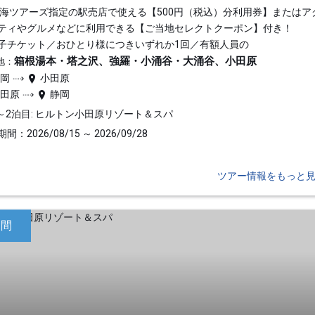
東海ツアーズ指定の駅売店で使える【500円（税込）分利用券】またはア
ティやグルメなどに利用できる【ご当地セレクトクーポン】付き！
子チケット／おひとり様につきいずれか1回／有額人員の
箱根湯本・塔之沢、強羅・小涌谷・大涌谷、小田原
地：
静岡
小田原
小田原
静岡
～2泊目: ヒルトン小田原リゾート＆スパ
間：2026/08/15 ～ 2026/09/28
ツアー情報をもっと
日間