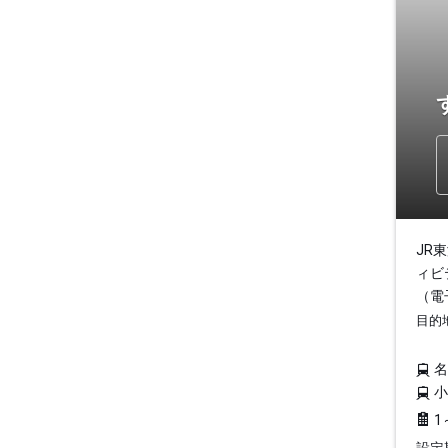
JR
ィビ
（電
目的
1