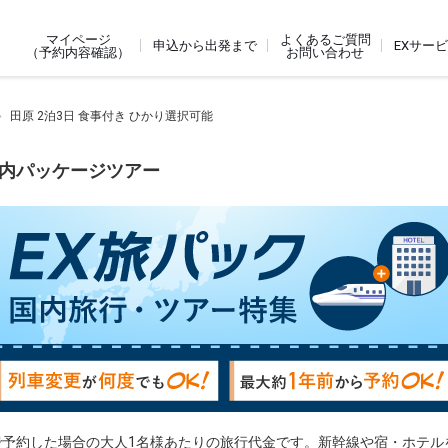
よくあるご質問
マイページ
申込から出発まで
EXサー
お問い合わせ
（予約内容確認）
田原 2泊3日 食事付き ひかり選択可能
国内パッケージツアー
で予約した場合の大人1名様あたりの旅行代金です。新幹線や宿・ホテル