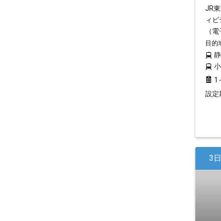
JR
ィビ
（電
目的
1
設定期
3