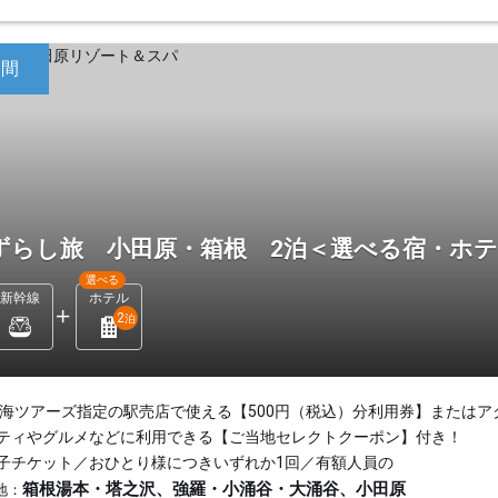
日間
ずらし旅 小田原・箱根 2泊＜選べる宿・ホ
選べる
新幹線
ホテル
2
泊
東海ツアーズ指定の駅売店で使える【500円（税込）分利用券】またはア
ティやグルメなどに利用できる【ご当地セレクトクーポン】付き！
子チケット／おひとり様につきいずれか1回／有額人員の
箱根湯本・塔之沢、強羅・小涌谷・大涌谷、小田原
地：