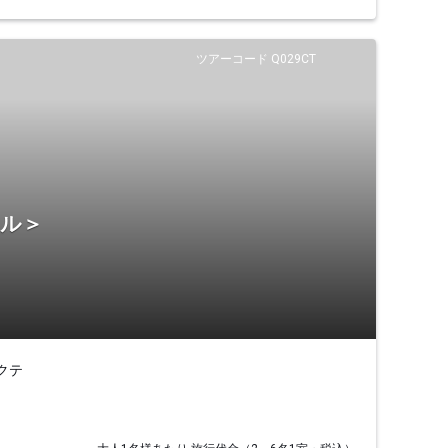
ツアーコード Q029CT
テル＞
クテ