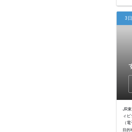
3
JR
ィビ
（電
目的