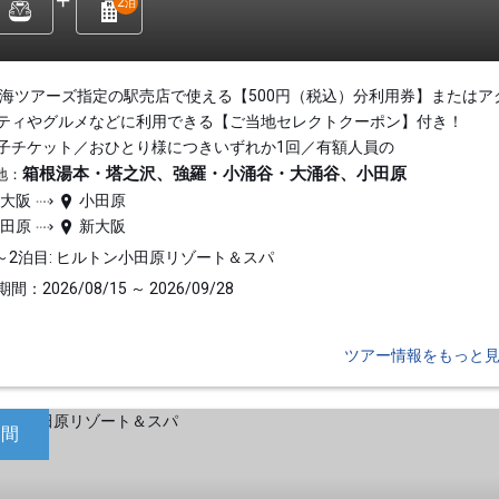
2
泊
東海ツアーズ指定の駅売店で使える【500円（税込）分利用券】またはア
ティやグルメなどに利用できる【ご当地セレクトクーポン】付き！
子チケット／おひとり様につきいずれか1回／有額人員の
箱根湯本・塔之沢、強羅・小涌谷・大涌谷、小田原
地：
新大阪
小田原
小田原
新大阪
～2泊目: ヒルトン小田原リゾート＆スパ
間：2026/08/15 ～ 2026/09/28
ツアー情報をもっと
日間