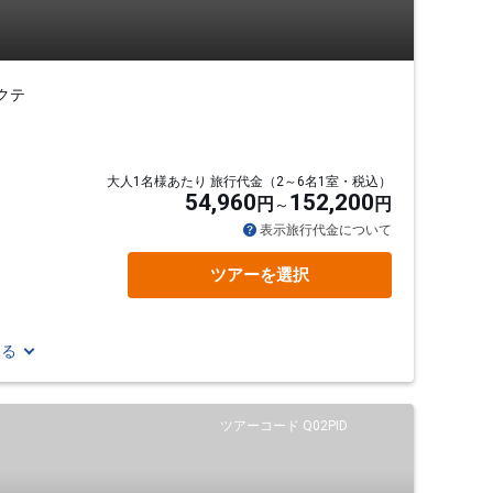
クテ
大人1名様あたり 旅行代金（2～6名1室・税込）
54,960
152,200
円
円
表示旅行代金について
ツアーを選択
見る
ツアーコード Q02PID