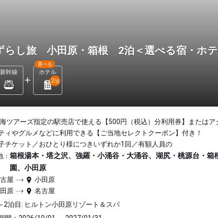
ずらし旅 小田原・箱根 2泊＜選べる宿・ホ
選べる
新幹線
ホテル
2
泊
東海ツアーズ指定の駅売店で使える【500円（税込）分利用券】またはア
ティやグルメなどに利用できる【ご当地セレクトクーポン】付き！
子チケット／おひとり様につきいずれか1回／有額人員の
箱根湯本・塔之沢、強羅・小涌谷・大涌谷、湖尻・桃源台・箱
地：
園、小田原
名古屋
小田原
小田原
名古屋
～2泊目: ヒルトン小田原リゾート＆スパ