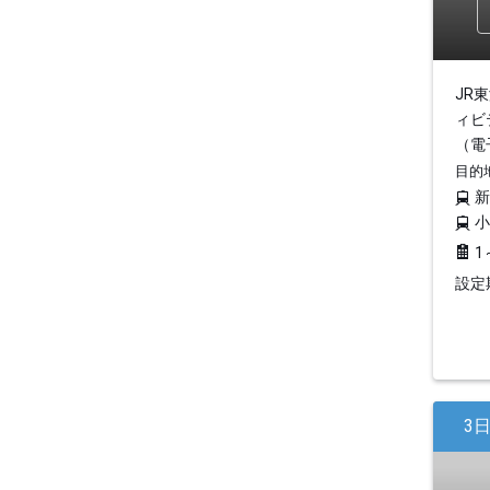
JR
ィビ
（電
目的
1
設定期
3