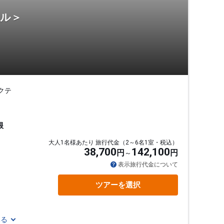
テル＞
クテ
根
大人1名様あたり 旅行代金（2～6名1室・税込）
38,700
142,100
円
円
表示旅行代金について
ツアーを選択
見る