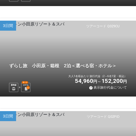
3日間
ツアーコード Q029CU
ずらし旅 小田原・箱根 2泊＜選べる宿・ホテル＞
大人1名様あたり 旅行代金（2～6名1室・税込）
54,960
152,200
円
円
選べる
新幹線
ホテル
表示旅行代金について
2
泊
3日間
ツアーコード Q02PID