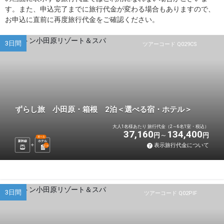
す。また、申込完了までに旅行代金が変わる場合もありますので、
お申込に直前に再度旅行代金をご確認ください。
3日間
ツアーコード Q029CS
ずらし旅 小田原・箱根 2泊＜選べる宿・ホテル＞
大人1名様あたり 旅行代金（2～6名1室・税込）
37,160
134,400
円
円
選べる
新幹線
ホテル
表示旅行代金について
2
泊
3日間
ツアーコード Q02PIF