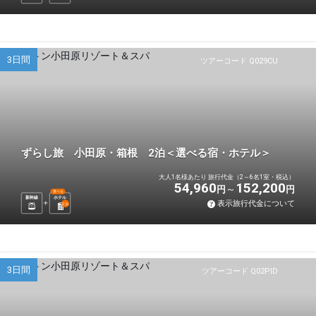
3日間
ツアーコード Q029CU
ずらし旅 小田原・箱根 2泊＜選べる宿・ホテル＞
大人1名様あたり 旅行代金（2～6名1室・税込）
54,960
152,200
円
円
選べる
新幹線
ホテル
表示旅行代金について
2
泊
3日間
ツアーコード Q02PID