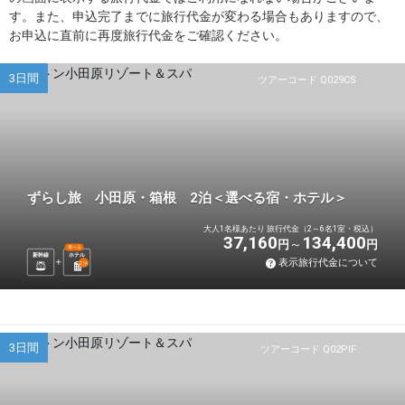
す。また、申込完了までに旅行代金が変わる場合もありますので、
お申込に直前に再度旅行代金をご確認ください。
3日間
ツアーコード Q029CS
ずらし旅 小田原・箱根 2泊＜選べる宿・ホテル＞
大人1名様あたり 旅行代金（2～6名1室・税込）
37,160
134,400
円
円
選べる
新幹線
ホテル
表示旅行代金について
2
泊
3日間
ツアーコード Q02PIF