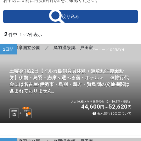
お申込に直前に再度旅行代金をご確認ください。
絞り込み
2
件中
1～2件表示
2日間
ツアーコード Q02MYH
土曜発1泊2日【イルカ島飼育員体験＋遊覧船往復乗船
券】伊勢・鳥羽・志摩＜選べる宿・ホテル＞ ※旅行代
金には名古屋-伊勢市・鳥羽・鵜方・賢島間の交通機関は
含まれておりません。
大人1名様あたり 旅行代金（2～4名1室・税込）
44,600
52,620
円
円
選べる
新幹線
ホテル
表示旅行代金について
1
泊