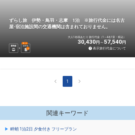
ずらし旅 伊勢・鳥羽・志摩 1泊 ※旅行代金には名古
屋-宿泊施設間の交通機関は含まれておりません。
大人1名様あたり 旅行代金（1～4名1室・税込）
30,430
57,540
円
円
選べる
新幹線
ホテル
表示旅行代金について
1
泊
1
関連キーワード
畔蛸 1泊2日 夕食付き フリープラン