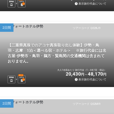
新幹線
ホテル
表示旅行代金について
1
泊
2日間
ツアーコード Q028J9
【三重県真珠でのアコヤ真珠取り出し体験】伊勢・鳥
羽・志摩 1泊＜選べる宿・ホテル＞ ※旅行代金には名
古屋-伊勢市・鳥羽・鵜方・賢島間の交通機関は含まれて
おりません。
大人1名様あたり 旅行代金（1～4名1室・税込）
20,430
48,170
円
円
選べる
新幹線
ホテル
表示旅行代金について
1
泊
2日間
ツアーコード Q02MI9