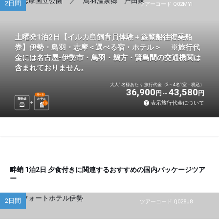
2日間
ツアーコード Q02MYI
土曜発1泊2日【イルカ島飼育員体験＋遊覧船往復乗船
券】伊勢・鳥羽・志摩＜選べる宿・ホテル＞ ※旅行代
金には名古屋-伊勢市・鳥羽・鵜方・賢島間の交通機関は
含まれておりません。
大人1名様あたり 旅行代金（2～4名1室・税込）
36,900
43,580
円
円
選べる
新幹線
ホテル
表示旅行代金について
1
泊
畔蛸 1泊2日 夕食付きに関連するおすすめの国内パッケージツア
ー
2日間
ツアーコード Q028J8