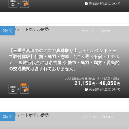
新幹線
ホテル
表示旅行代金について
1
泊
2日間
ツアーコード Q02MIB
【三重県真珠でのアコヤ真珠取り出し＋ペンダントトッ
プ取付体験】伊勢・鳥羽・志摩 1泊＜選べる宿・ホテル
＞ ※旅行代金には名古屋-伊勢市・鳥羽・鵜方・賢島間
の交通機関は含まれておりません。
大人1名様あたり 旅行代金（1～4名1室・税込）
21,150
48,850
円
円
選べる
新幹線
ホテル
表示旅行代金について
1
泊
2日間
ツアーコード N98477