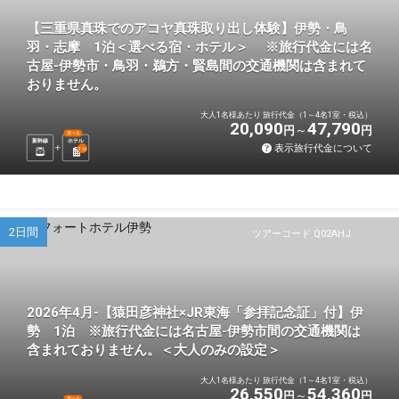
【三重県真珠でのアコヤ真珠取り出し体験】伊勢・鳥
羽・志摩 1泊＜選べる宿・ホテル＞ ※旅行代金には名
古屋-伊勢市・鳥羽・鵜方・賢島間の交通機関は含まれて
おりません。
大人1名様あたり 旅行代金（1～4名1室・税込）
20,090
47,790
円
円
選べる
新幹線
ホテル
表示旅行代金について
1
泊
2日間
ツアーコード Q02AHJ
2026年4月-【猿田彦神社×JR東海「参拝記念証」付】伊
勢 1泊 ※旅行代金には名古屋-伊勢市間の交通機関は
含まれておりません。＜大人のみの設定＞
大人1名様あたり 旅行代金（1～4名1室・税込）
26,550
54,360
円
円
選べる