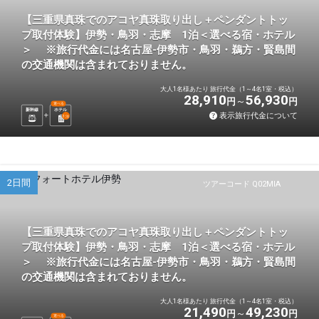
【三重県真珠でのアコヤ真珠取り出し＋ペンダントトッ
プ取付体験】伊勢・鳥羽・志摩 1泊＜選べる宿・ホテル
＞ ※旅行代金には名古屋-伊勢市・鳥羽・鵜方・賢島間
の交通機関は含まれておりません。
大人1名様あたり 旅行代金（1～4名1室・税込）
28,910
56,930
円
円
選べる
新幹線
ホテル
表示旅行代金について
1
泊
2日間
ツアーコード Q02MIA
【三重県真珠でのアコヤ真珠取り出し＋ペンダントトッ
プ取付体験】伊勢・鳥羽・志摩 1泊＜選べる宿・ホテル
＞ ※旅行代金には名古屋-伊勢市・鳥羽・鵜方・賢島間
の交通機関は含まれておりません。
大人1名様あたり 旅行代金（1～4名1室・税込）
21,490
49,230
円
円
選べる