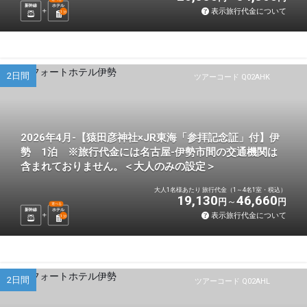
新幹線
ホテル
表示旅行代金について
1
泊
2日間
ツアーコード Q02AHK
2026年4月-【猿田彦神社×JR東海「参拝記念証」付】伊
勢 1泊 ※旅行代金には名古屋-伊勢市間の交通機関は
含まれておりません。＜大人のみの設定＞
大人1名様あたり 旅行代金（1～4名1室・税込）
19,130
46,660
円
円
選べる
新幹線
ホテル
表示旅行代金について
1
泊
2日間
ツアーコード Q02AHL