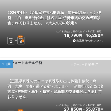
2026年4月-【猿田彦神社×JR東海「参拝記念証」付】伊
勢 1泊 ※旅行代金には名古屋-伊勢市間の交通機関は
含まれておりません。＜大人のみの設定＞
大人1名様あたり 旅行代金（1～4名1室・税込）
18,790
46,280
円
円
選べる
新幹線
ホテル
表示旅行代金について
1
泊
2日間
ツアーコード Q028J7
【三重県真珠でのアコヤ真珠取り出し体験】伊勢・鳥
羽・志摩 1泊＜選べる宿・ホテル＞ ※旅行代金には名
古屋-伊勢市・鳥羽・鵜方・賢島間の交通機関は含まれて
おりません。
大人1名様あたり 旅行代金（1～4名1室・税込）
27,850
55,870
円
円
選べる