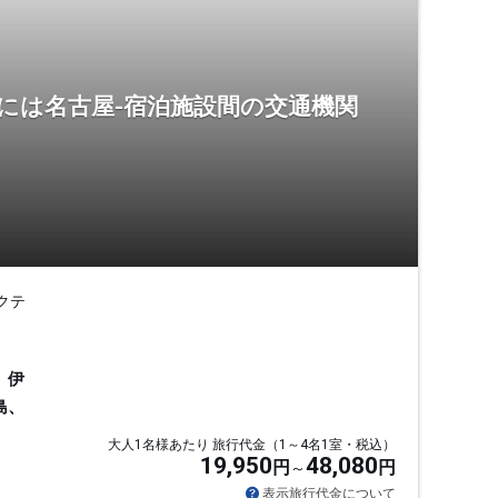
には名古屋-宿泊施設間の交通機関
クテ
、伊
島、
大人1名様あたり 旅行代金（1～4名1室・税込）
19,950
48,080
円
円
表示旅行代金について