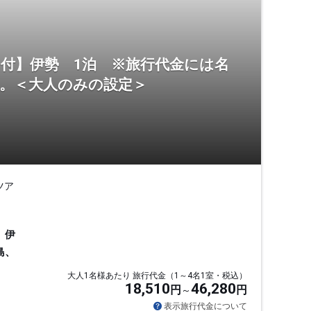
証」付】伊勢 1泊 ※旅行代金には名
ん。＜大人のみの設定＞
ツア
、伊
島、
大人1名様あたり 旅行代金（1～4名1室・税込）
18,510
46,280
円
円
表示旅行代金について