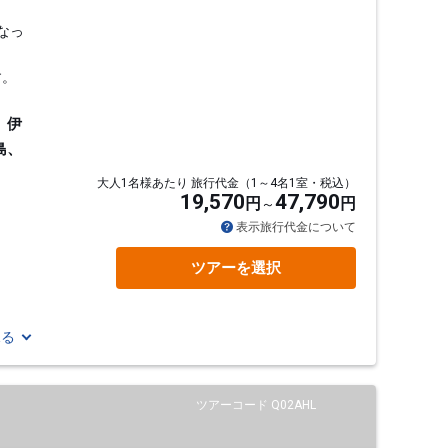
なっ
す。
、伊
島、
大人1名様あたり 旅行代金（1～4名1室・税込）
19,570
47,790
円
円
表示旅行代金について
ツアーを選択
見る
ツアーコード Q02AHL