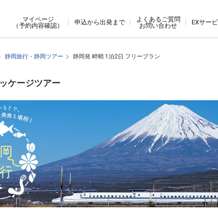
よくあるご質問
マイページ
申込から出発まで
EXサー
お問い合わせ
（予約内容確認）
静岡旅行・静岡ツアー
静岡発 畔蛸 1泊2日 フリープラン
パッケージツアー