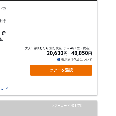
プ取
旅行
、伊
島、
大人1名様あたり 旅行代金（1～4名1室・税込）
20,630
48,850
円
円
表示旅行代金について
ツアーを選択
見る
ツアーコード N98478