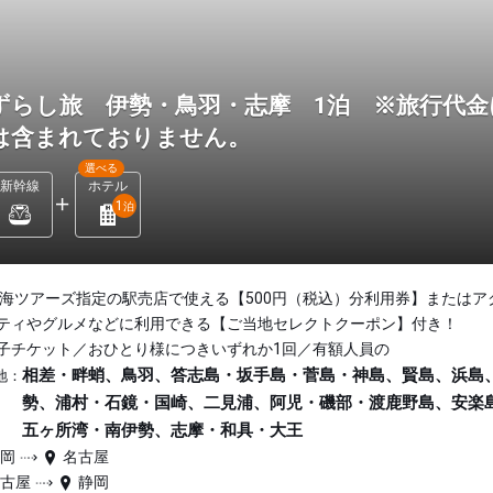
ずらし旅 伊勢・鳥羽・志摩 1泊 ※旅行代金
は含まれておりません。
選べる
新幹線
ホテル
1
泊
東海ツアーズ指定の駅売店で使える【500円（税込）分利用券】またはア
ティやグルメなどに利用できる【ご当地セレクトクーポン】付き！
子チケット／おひとり様につきいずれか1回／有額人員の
相差・畔蛸、鳥羽、答志島・坂手島・菅島・神島、賢島、浜島
地：
勢、浦村・石鏡・国崎、二見浦、阿児・磯部・渡鹿野島、安楽
五ヶ所湾・南伊勢、志摩・和具・大王
静岡
名古屋
名古屋
静岡