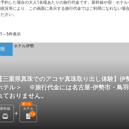
で予約した場合の大人1名様あたりの旅行代金です。新幹線や宿・ホテル
約状況等により、この画面に表示する旅行代金ではご利用になれない場
ください。
1～5件表示
日間
【三重県真珠でのアコヤ真珠取り出し体験】伊
ホテル＞ ※旅行代金には名古屋-伊勢市・鳥
れておりません。
選べる
新幹線
ホテル
1
泊