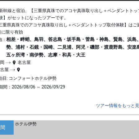
新幹線と宿泊、【三重県真珠でのアコヤ真珠取り出し＋ペンダントトッ
験】がセットになったツアーです。
三重県真珠でのアコヤ真珠取り出し＋ペンダントトップ取付体験】はご
目に限り有効
相差・畔蛸、鳥羽、答志島・坂手島・菅島・神島、賢島、浜島
地：
勢、浦村・石鏡・国崎、二見浦、阿児・磯部・渡鹿野島、安楽
五ヶ所湾・南伊勢、志摩・和具・大王
静岡
名古屋
名古屋
泊目: コンフォートホテル伊勢
間：2026/08/06 ～ 2026/09/29
ツアー情報をもっと
日間