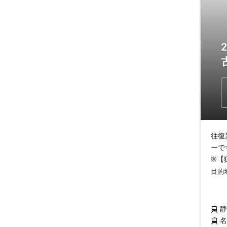
往復
ーで
※【
目的