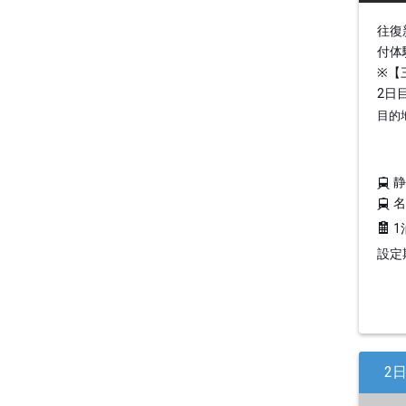
往復
付体
※【
2日
目的
1
設定期
2