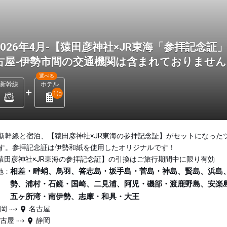
2026年4月-【猿田彦神社×JR東海「参拝記念
古屋-伊勢市間の交通機関は含まれておりませ
選べる
新幹線
ホテル
1
泊
新幹線と宿泊、【猿田彦神社×JR東海の参拝記念証】がセットになった
す。参拝記念証は伊勢和紙を使用したオリジナルです！
猿田彦神社×JR東海の参拝記念証】の引換はご旅行期間中に限り有効
相差・畔蛸、鳥羽、答志島・坂手島・菅島・神島、賢島、浜島
地：
勢、浦村・石鏡・国崎、二見浦、阿児・磯部・渡鹿野島、安楽
五ヶ所湾・南伊勢、志摩・和具・大王
静岡
名古屋
名古屋
静岡