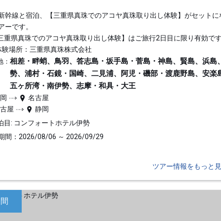
新幹線と宿泊、【三重県真珠でのアコヤ真珠取り出し体験】がセットに
アーです。
三重県真珠でのアコヤ真珠取り出し体験】はご旅行2日目に限り有効で
体験場所：三重県真珠株式会社
相差・畔蛸、鳥羽、答志島・坂手島・菅島・神島、賢島、浜島
地：
勢、浦村・石鏡・国崎、二見浦、阿児・磯部・渡鹿野島、安楽
五ヶ所湾・南伊勢、志摩・和具・大王
静岡
名古屋
名古屋
静岡
泊目: コンフォートホテル伊勢
間：2026/08/06 ～ 2026/09/29
ツアー情報をもっと
日間