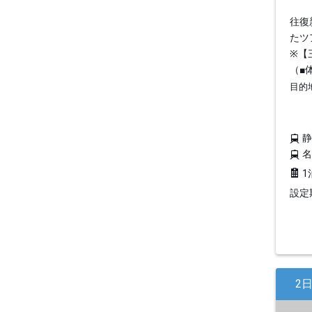
往復
たツ
※【
（■
目的
1
設定期
2