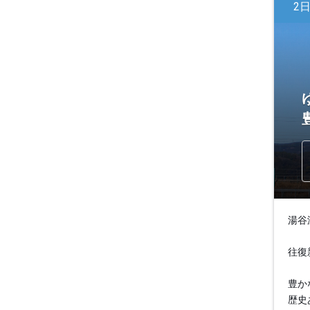
2
湯谷
往復
豊か
歴史