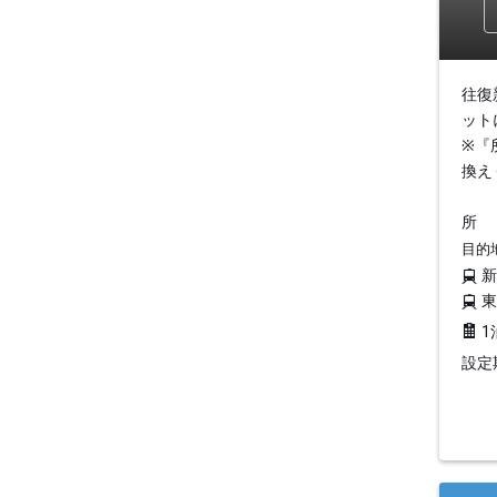
往復
ット
※『
換え
所
目的
1
設定期