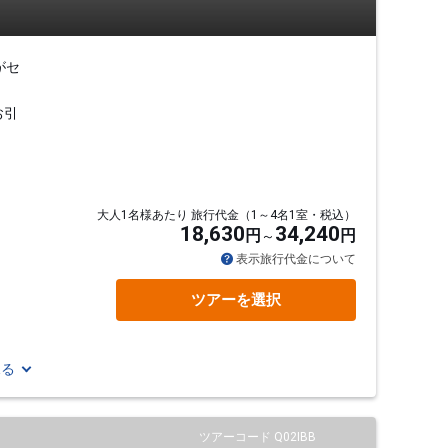
がセ
お引
大人1名様あたり 旅行代金（1～4名1室・税込）
18,630
34,240
円
円
表示旅行代金について
ツアーを選択
見る
ツアーコード Q02IBB