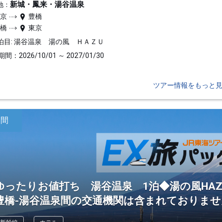
新城・鳳来・湯谷温泉
地：
東京
豊橋
豊橋
東京
泊目: 湯谷温泉 湯の風 ＨＡＺＵ
間：2026/10/01 ～ 2027/01/30
ツアー情報をもっと
日間
ゆったりお値打ち 湯谷温泉 1泊◆湯の風HAZ
豊橋-湯谷温泉間の交通機関は含まれておりませ