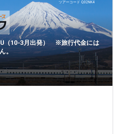
ツアーコード Q02NK4
U（10-3月出発） ※旅行代金には
ん。