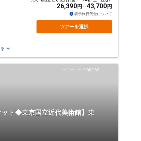
大人1名様あたり 旅行代金（1～4名1室・税込）
26,390
43,700
円
円
表示旅行代金について
ツアーを選択
見る
ツアーコード Q02IBC
ケット◆東京国立近代美術館】東