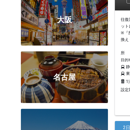
大阪
往復
ット
※『
換え
所
目的
名古屋
1
設定期
2