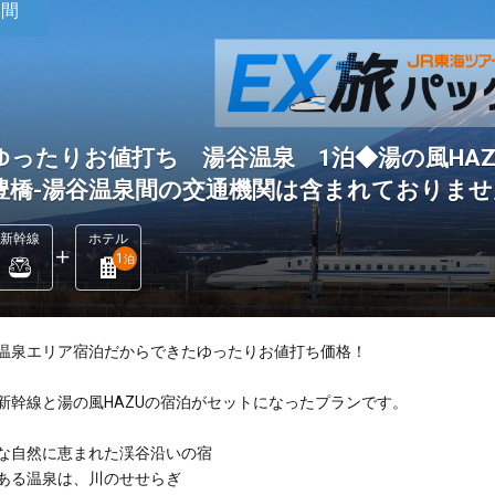
日間
ゆったりお値打ち 湯谷温泉 1泊◆湯の風HAZ
豊橋-湯谷温泉間の交通機関は含まれておりませ
新幹線
ホテル
1
泊
温泉エリア宿泊だからできたゆったりお値打ち価格！
新幹線と湯の風HAZUの宿泊がセットになったプランです。
な自然に恵まれた渓谷沿いの宿
ある温泉は、川のせせらぎ