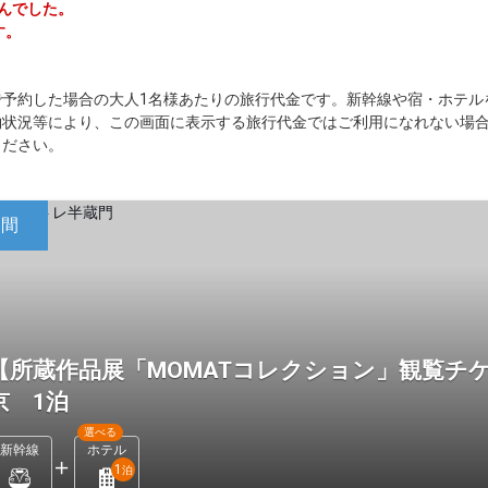
せんでした。
す。
で予約した場合の大人1名様あたりの旅行代金です。新幹線や宿・ホテル
約状況等により、この画面に表示する旅行代金ではご利用になれない場
ください。
日間
【所蔵作品展「MOMATコレクション」観覧チ
京 1泊
選べる
新幹線
ホテル
1
泊