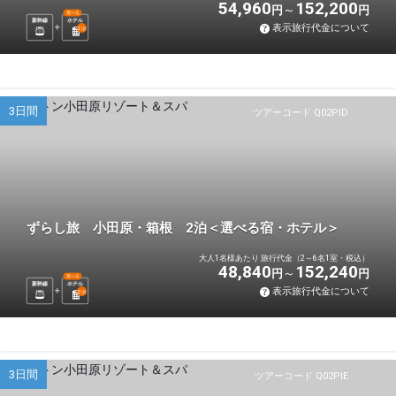
54,960
152,200
円
円
選べる
新幹線
ホテル
表示旅行代金について
2
泊
3日間
ツアーコード Q02PID
ずらし旅 小田原・箱根 2泊＜選べる宿・ホテル＞
大人1名様あたり 旅行代金（2～6名1室・税込）
48,840
152,240
円
円
選べる
新幹線
ホテル
表示旅行代金について
2
泊
3日間
ツアーコード Q02PIE