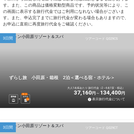
す。また、この商品は価格変動型商品です。予約状況等により、こ
の画面に表示する旅行代金ではご利用になれない場合がございま
す。また、申込完了までに旅行代金が変わる場合もありますので、
お申込に直前に再度旅行代金をご確認ください。
3日間
ツアーコード Q029CS
ずらし旅 小田原・箱根 2泊＜選べる宿・ホテル＞
大人1名様あたり 旅行代金（2～6名1室・税込）
37,160
134,400
円
円
選べる
新幹線
ホテル
表示旅行代金について
2
泊
3日間
ツアーコード Q029CT