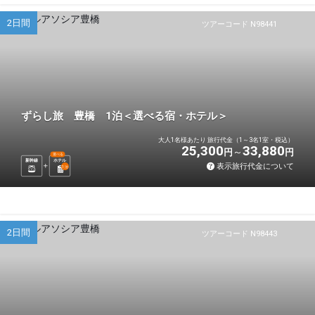
2日間
ツアーコード N98441
ずらし旅 豊橋 1泊＜選べる宿・ホテル＞
大人1名様あたり 旅行代金（1～3名1室・税込）
25,300
33,880
円
円
選べる
新幹線
ホテル
表示旅行代金について
1
泊
2日間
ツアーコード N98443