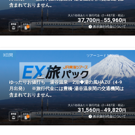
含まれておりません。
大人1名様あたり 旅行代金（2～4名1室・税込）
37,700
55,960
円
円
新幹線
ホテル
表示旅行代金について
2
泊
3日間
ツアーコード N97605
ゆったりお値打ち 湯谷温泉 2泊◆湯の風HAZU（4-9
月出発） ※旅行代金には豊橋-湯谷温泉間の交通機関は
含まれておりません。
大人1名様あたり 旅行代金（2～4名1室・税込）
31,560
49,820
円
円
新幹線
ホテル
表示旅行代金について
2
泊