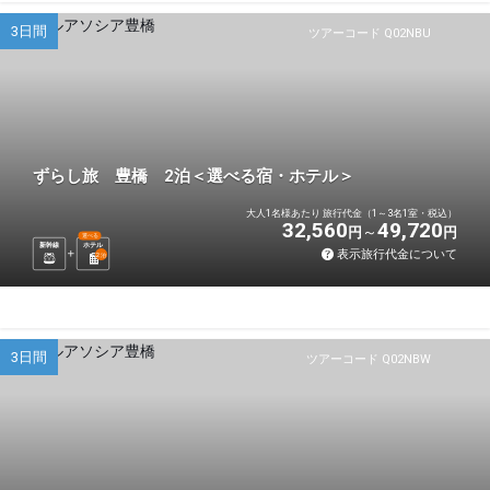
3日間
ツアーコード Q02NBU
ずらし旅 豊橋 2泊＜選べる宿・ホテル＞
大人1名様あたり 旅行代金（1～3名1室・税込）
32,560
49,720
円
円
選べる
新幹線
ホテル
表示旅行代金について
2
泊
3日間
ツアーコード Q02NBW