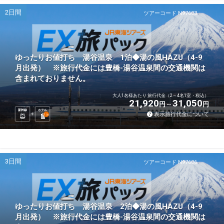
2日間
ツアーコード N97603
ゆったりお値打ち 湯谷温泉 1泊◆湯の風HAZU（4-9
月出発） ※旅行代金には豊橋-湯谷温泉間の交通機関は
含まれておりません。
大人1名様あたり 旅行代金（2～4名1室・税込）
21,920
31,050
円
円
新幹線
ホテル
表示旅行代金について
1
泊
3日間
ツアーコード N97606
ゆったりお値打ち 湯谷温泉 2泊◆湯の風HAZU（4-9
月出発） ※旅行代金には豊橋-湯谷温泉間の交通機関は