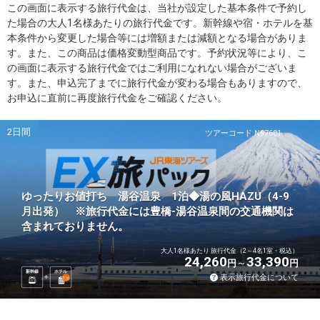
この画面に表示する旅行代金は、当社が設定した基本条件で予約し
た場合の大人1名様あたりの旅行代金です。新幹線や宿・ホテルを基
本条件から変更した場合等には増額または減額となる場合がありま
す。また、この商品は価格変動型商品です。予約状況等により、こ
の画面に表示する旅行代金ではご利用になれない場合がございま
す。また、申込完了までに旅行代金が変わる場合もありますので、
お申込に直前に再度旅行代金をご確認ください。
2日間
ツアーコード N97601
ゆったりお値打ち 湯谷温泉 1泊◆湯の風HAZU（4-9
月出発） ※旅行代金には豊橋-湯谷温泉間の交通機関は
含まれておりません。
大人1名様あたり 旅行代金（2～4名1室・税込）
24,260
33,390
円
円
新幹線
ホテル
表示旅行代金について
1
泊