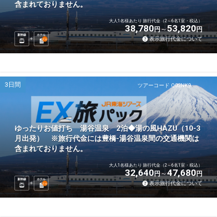
含まれておりません。
大人1名様あたり 旅行代金（2～6名1室・税込）
38,780
53,820
円
円
新幹線
ホテル
表示旅行代金について
2
泊
3日間
ツアーコード Q02NK9
ゆったりお値打ち 湯谷温泉 2泊◆湯の風HAZU（10-3
月出発） ※旅行代金には豊橋-湯谷温泉間の交通機関は
含まれておりません。
大人1名様あたり 旅行代金（2～6名1室・税込）
32,640
47,680
円
円
新幹線
ホテル
表示旅行代金について
2
泊