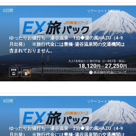
2日間
ツアーコード N97602
ゆったりお値打ち 湯谷温泉 1泊◆湯の風HAZU（4-9
月出発） ※旅行代金には豊橋-湯谷温泉間の交通機関は
含まれておりません。
大人1名様あたり 旅行代金（2～4名1室・税込）
18,120
27,250
円
円
新幹線
ホテル
表示旅行代金について
1
泊
3日間
ツアーコード N97604
ゆったりお値打ち 湯谷温泉 2泊◆湯の風HAZU（4-9
月出発） ※旅行代金には豊橋-湯谷温泉間の交通機関は