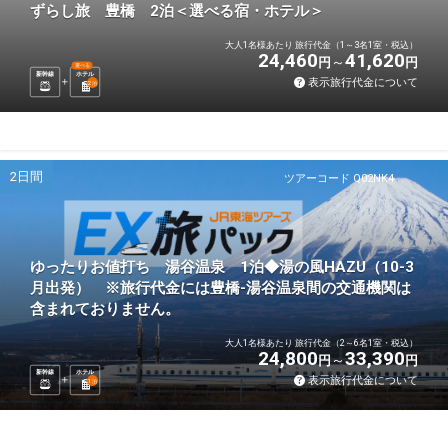
ずらし旅 豊橋 2泊＜選べる宿・ホテル＞
大人1名様あたり 旅行代金（1～3名1室・税込）
24,460
41,620
円
円
選べる
新幹線
ホテル
表示旅行代金について
2
泊
2日間
ツアーコード Q02NK4
ゆったりお値打ち 湯谷温泉 1泊◆湯の風HAZU（10-3
月出発） ※旅行代金には豊橋-湯谷温泉間の交通機関は
含まれておりません。
大人1名様あたり 旅行代金（2～6名1室・税込）
24,800
33,390
円
円
新幹線
ホテル
表示旅行代金について
1
泊