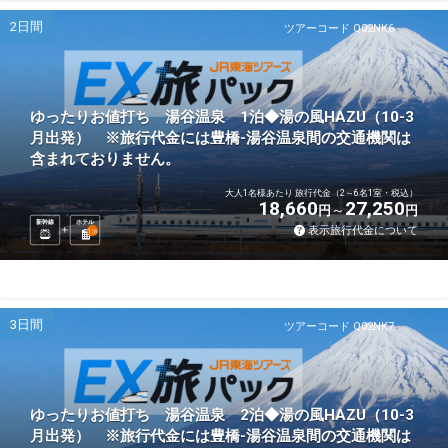
2日間
ツアーコード Q02NK6
ゆったりお値打ち 湯谷温泉 1泊◆湯の風HAZU（10-3
月出発） ※旅行代金には豊橋-湯谷温泉間の交通機関は
含まれておりません。
大人1名様あたり 旅行代金（2～6名1室・税込）
18,660
27,250
円
円
新幹線
ホテル
表示旅行代金について
1
泊
3日間
ツアーコード Q02NK7
ゆったりお値打ち 湯谷温泉 2泊◆湯の風HAZU（10-3
月出発） ※旅行代金には豊橋-湯谷温泉間の交通機関は