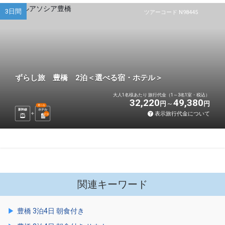
3日間
ツアーコード N98445
ずらし旅 豊橋 2泊＜選べる宿・ホテル＞
大人1名様あたり 旅行代金（1～3名1室・税込）
32,220
49,380
円
円
選べる
新幹線
ホテル
表示旅行代金について
2
泊
関連キーワード
豊橋 3泊4日 朝食付き