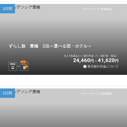
3日間
ツアーコード N98446
ずらし旅 豊橋 2泊＜選べる宿・ホテル＞
大人1名様あたり 旅行代金（1～3名1室・税込）
24,460
41,620
円
円
選べる
新幹線
ホテル
表示旅行代金について
2
泊
2日間
ツアーコード Q02NBR