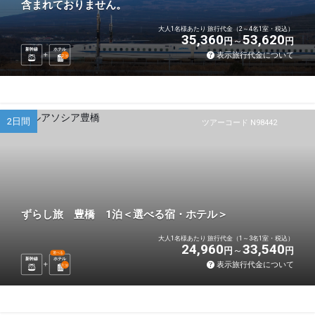
含まれておりません。
大人1名様あたり 旅行代金（2～4名1室・税込）
35,360
53,620
円
円
新幹線
ホテル
表示旅行代金について
2
泊
2日間
ツアーコード N98442
ずらし旅 豊橋 1泊＜選べる宿・ホテル＞
大人1名様あたり 旅行代金（1～3名1室・税込）
24,960
33,540
円
円
選べる
新幹線
ホテル
表示旅行代金について
1
泊