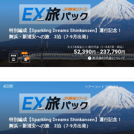
特別編成【Sparkling Dreams Shinkansen】運行記念！
舞浜・新浦安への旅 3泊（7-9月出発）
大人1名様あたり 旅行代金（1～6名1室・税込）
52,390
237,790
円
円
選べる
新幹線
ホテル
表示旅行代金について
3
泊
4日間
ツアーコード Q02ND0
特別編成【Sparkling Dreams Shinkansen】運行記念！
舞浜・新浦安への旅 3泊（7-9月出発）