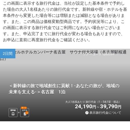
この画面に表示する旅行代金は、当社が設定した基本条件で予約し
た場合の大人1名様あたりの旅行代金です。新幹線や宿・ホテルを基
本条件から変更した場合等には増額または減額となる場合がありま
す。また、この商品は価格変動型商品です。予約状況等により、こ
の画面に表示する旅行代金ではご利用になれない場合がございま
す。また、申込完了までに旅行代金が変わる場合もありますので、
お申込に直前に再度旅行代金をご確認ください。
2日間
ツアーコード Q02C5Y
＜新幹線の旅で地域創生に貢献！-あなたの旅が、地域の
未来を支える-＞名古屋 1泊
大人1名様あたり 旅行代金（1～5名1室・税込）
24,190
39,790
円
円
選べる
新幹線
ホテル
表示旅行代金について
1
泊