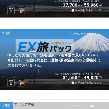
大人1名様あたり 旅行代金（2～4名1室・税込）
37,700
55,960
円
円
新幹線
ホテル
表示旅行代金について
2
泊
3日間
ツアーコード N97605
ゆったりお値打ち 湯谷温泉 2泊◆湯の風HAZU（4-9
月出発） ※旅行代金には豊橋-湯谷温泉間の交通機関は
含まれておりません。
大人1名様あたり 旅行代金（2～4名1室・税込）
31,560
49,820
円
円
新幹線
ホテル
表示旅行代金について
2
泊
2日間
ツアーコード N98441