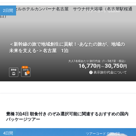
2日間
ツアーコード Q02C60
＜新幹線の旅で地域創生に貢献！-あなたの旅が、地域の
未来を支える-＞名古屋 1泊
大人1名様あたり 旅行代金（1～5名1室・税込）
16,770
30,750
円
円
選べる
新幹線
ホテル
表示旅行代金について
1
泊
豊橋 3泊4日 朝食付き のぞみ選択可能に関連するおすすめの国内
パッケージツアー
4日間
ツアーコード Q02NCZ