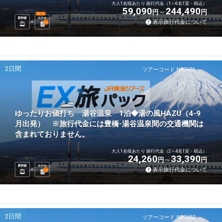
大人1名様あたり 旅行代金（1～6名1室・税込）
59,090
244,490
円
円
選べる
新幹線
ホテル
表示旅行代金について
3
泊
2日間
ツアーコード N97601
ゆったりお値打ち 湯谷温泉 1泊◆湯の風HAZU（4-9
月出発） ※旅行代金には豊橋-湯谷温泉間の交通機関は
含まれておりません。
大人1名様あたり 旅行代金（2～4名1室・税込）
24,260
33,390
円
円
新幹線
ホテル
表示旅行代金について
1
泊
2日間
ツアーコード N97602