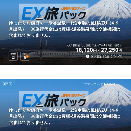
ゆったりお値打ち 湯谷温泉 1泊◆湯の風HAZU（4-9
月出発） ※旅行代金には豊橋-湯谷温泉間の交通機関は
含まれておりません。
大人1名様あたり 旅行代金（2～4名1室・税込）
18,120
27,250
円
円
新幹線
ホテル
表示旅行代金について
1
泊
3日間
ツアーコード N97604
ゆったりお値打ち 湯谷温泉 2泊◆湯の風HAZU（4-9
月出発） ※旅行代金には豊橋-湯谷温泉間の交通機関は
含まれておりません。