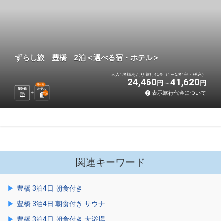
ずらし旅 豊橋 2泊＜選べる宿・ホテル＞
大人1名様あたり 旅行代金（1～3名1室・税込）
24,460
41,620
円
円
選べる
新幹線
ホテル
表示旅行代金について
2
泊
関連キーワード
豊橋 3泊4日 朝食付き
豊橋 3泊4日 朝食付き サウナ
豊橋 3泊4日 朝食付き 大浴場