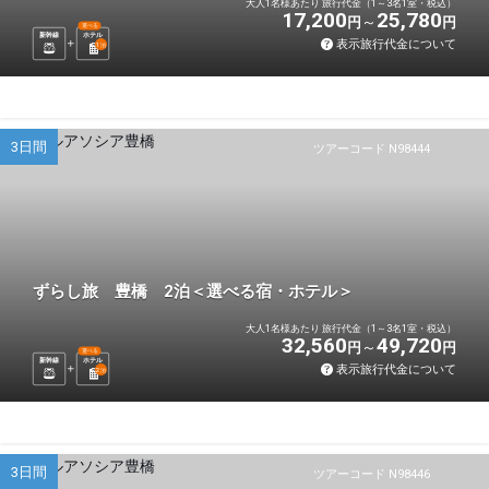
大人1名様あたり 旅行代金（1～3名1室・税込）
17,200
25,780
円
円
選べる
新幹線
ホテル
表示旅行代金について
1
泊
3日間
ツアーコード N98444
ずらし旅 豊橋 2泊＜選べる宿・ホテル＞
大人1名様あたり 旅行代金（1～3名1室・税込）
32,560
49,720
円
円
選べる
新幹線
ホテル
表示旅行代金について
2
泊
3日間
ツアーコード N98446