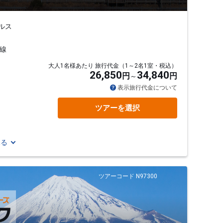
ルス
線
大人1名様あたり 旅行代金（1～2名1室・税込）
26,850
34,840
円
円
表示旅行代金について
ツアーを選択
見る
ツアーコード N97300