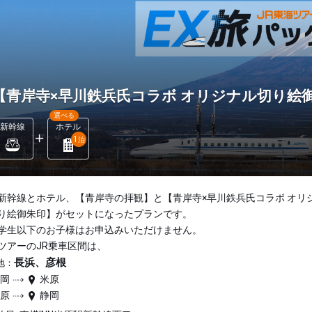
【青岸寺×早川鉄兵氏コラボ オリジナル切り絵
選べる
新幹線
ホテル
1
泊
新幹線とホテル、【青岸寺の拝観】と【青岸寺×早川鉄兵氏コラボ オリ
り絵御朱印】がセットになったプランです。
学生以下のお子様はお申込みいただけません。
ツアーのJR乗車区間は、
長浜、彦根
地：
静岡
米原
米原
静岡