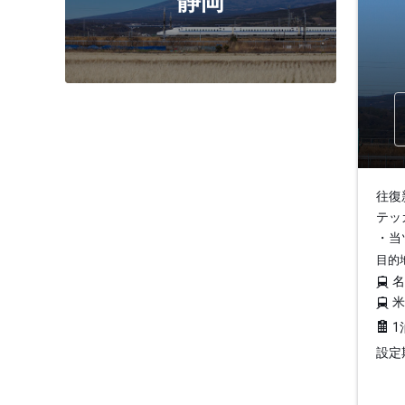
静岡
往復
テッ
・当
目的
1
設定期