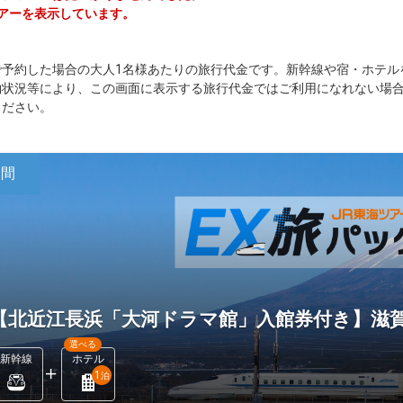
ツアーを表示しています。
で予約した場合の大人1名様あたりの旅行代金です。新幹線や宿・ホテル
約状況等により、この画面に表示する旅行代金ではご利用になれない場
ください。
日間
【北近江長浜「大河ドラマ館」入館券付き】滋賀
選べる
新幹線
ホテル
1
泊