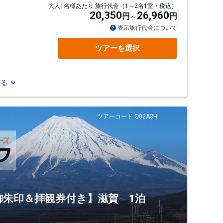
大人1名様あたり 旅行代金（1～2名1室・税込）
20,350
26,960
円
円
表示旅行代金について
ツアーを選択
見る
ツアーコード Q02A3H
御朱印＆拝観券付き】滋賀 1泊