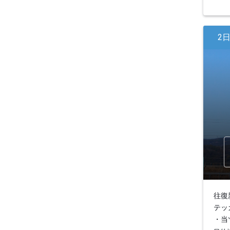
2
往復
テッ
・当