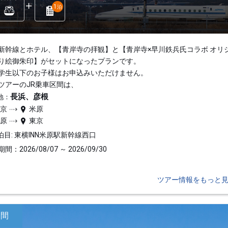
1
泊
新幹線とホテル、【青岸寺の拝観】と【青岸寺×早川鉄兵氏コラボ オリ
り絵御朱印】がセットになったプランです。
学生以下のお子様はお申込みいただけません。
ツアーのJR乗車区間は、
長浜、彦根
地：
東京
米原
米原
東京
泊目: 東横INN米原駅新幹線西口
間：2026/08/07 ～ 2026/09/30
ツアー情報をもっと
日間