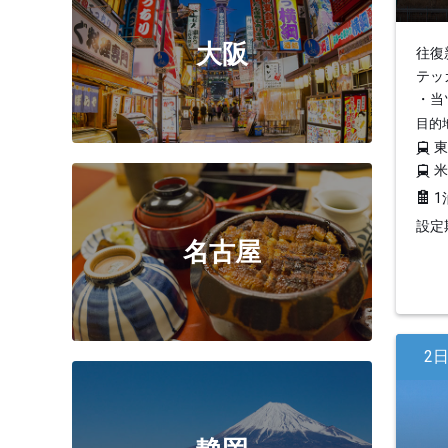
大阪
往復
テッ
・当
目的
1
設定期
名古屋
2