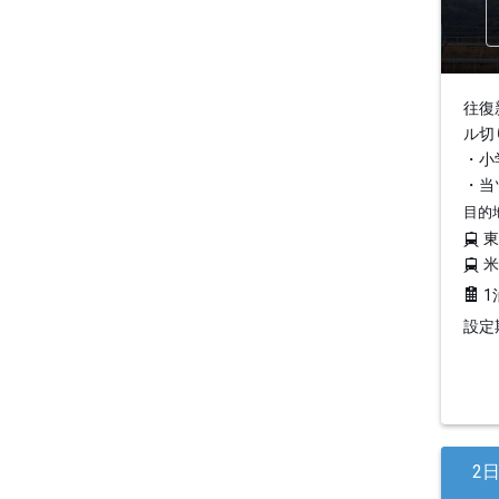
往復
ル切
・小
・当
目的
1
設定期
2