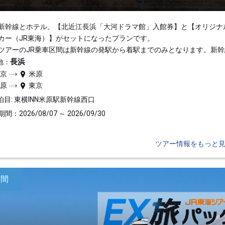
新幹線とホテル、【北近江長浜「大河ドラマ館」入館券】と【オリジナ
カー（JR東海）】がセットになったプランです。
ツアーのJR乗車区間は新幹線の発駅から着駅までのみとなります。新幹
長浜
地：
東京
米原
米原
東京
泊目: 東横INN米原駅新幹線西口
間：2026/08/07 ～ 2026/09/30
ツアー情報をもっと
日間