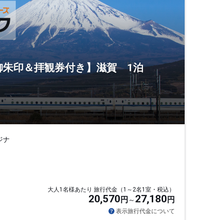
御朱印＆拝観券付き】滋賀 1泊
ジナ
大人1名様あたり 旅行代金（1～2名1室・税込）
20,570
27,180
円
円
表示旅行代金について