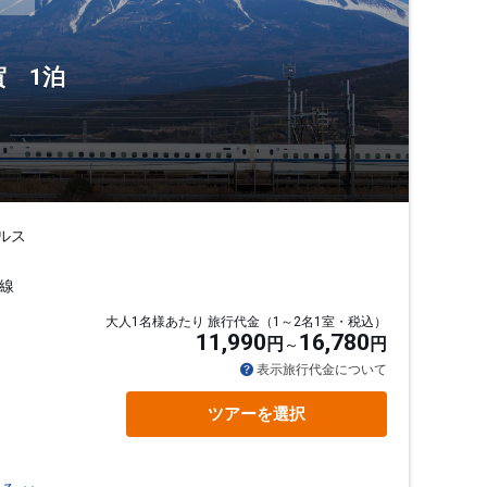
 1泊
ルス
線
大人1名様あたり 旅行代金（1～2名1室・税込）
11,990
16,780
円
円
表示旅行代金について
ツアーを選択