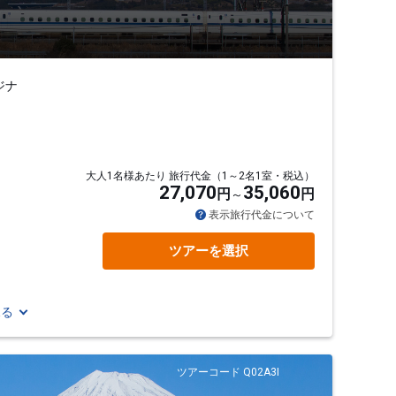
ジナ
大人1名様あたり 旅行代金（1～2名1室・税込）
27,070
35,060
円
円
表示旅行代金について
ツアーを選択
見る
ツアーコード Q02A3I