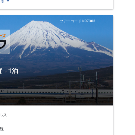
見る
ツアーコード N97303
 1泊
ルス
線