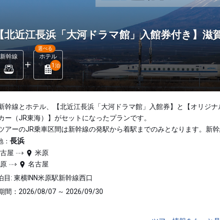
【北近江長浜「大河ドラマ館」入館券付き】滋賀
選べる
新幹線
ホテル
1
泊
新幹線とホテル、【北近江長浜「大河ドラマ館」入館券】と【オリジナ
カー（JR東海）】がセットになったプランです。
ツアーのJR乗車区間は新幹線の発駅から着駅までのみとなります。新幹
長浜
地：
名古屋
米原
米原
名古屋
泊目: 東横INN米原駅新幹線西口
間：2026/08/07 ～ 2026/09/30