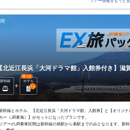
ツアー情報をもっと
日間
【北近江長浜「大河ドラマ館」入館券付き】滋賀
選べる
新幹線
ホテル
1
泊
新幹線とホテル、【北近江長浜「大河ドラマ館」入館券】と【オリジナ
カー（JR東海）】がセットになったプランです。
ツアーのJR乗車区間は新幹線の発駅から着駅までのみとなります。新幹