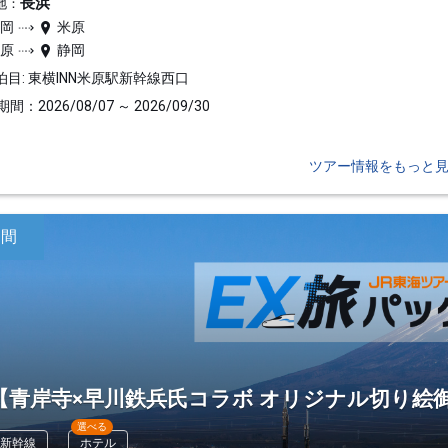
長浜
地：
静岡
米原
米原
静岡
泊目: 東横INN米原駅新幹線西口
間：2026/08/07 ～ 2026/09/30
ツアー情報をもっと
日間
【青岸寺×早川鉄兵氏コラボ オリジナル切り絵
選べる
新幹線
ホテル