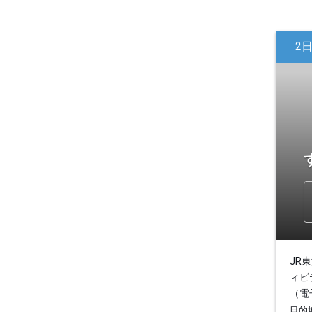
2
JR
ィビ
（電
目的