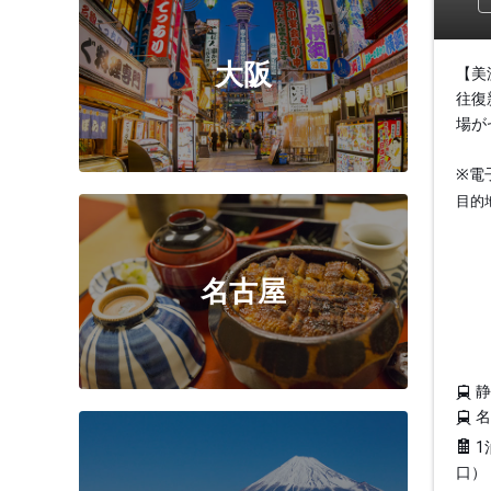
大阪
【美
往復
場が
※電
目的
名古屋
1
口）