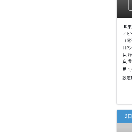
JR
ィビ
（電
目的
1
設定期
2