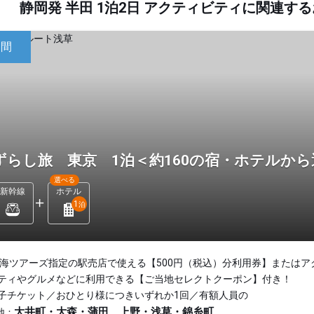
静岡発 半田 1泊2日 アクティビティに関連
日間
ずらし旅 東京 1泊＜約160の宿・ホテルか
選べる
新幹線
ホテル
1
泊
東海ツアーズ指定の駅売店で使える【500円（税込）分利用券】またはア
ティやグルメなどに利用できる【ご当地セレクトクーポン】付き！
子チケット／おひとり様につきいずれか1回／有額人員の
大井町・大森・蒲田、上野・浅草・錦糸町
地：