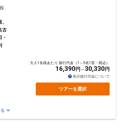
役
原、
名古
田・
刈
大人1名様あたり 旅行代金（1～5名1室・税込）
16,390
30,330
円
円
通
表示旅行代金について
ツアーを選択
見る