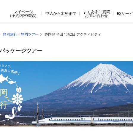
よくあるご質問
マイページ
申込から出発まで
EXサー
お問い合わせ
（予約内容確認）
静岡旅行・静岡ツアー
静岡発 半田 1泊2日 アクティビティ
内パッケージツアー