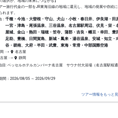
の選択が、地域の未来につながる】
アー旅行代金の一部をJR東海沿線の地域に還元し、地域の発展や存続に
られます。
千種・今池・大曽根・守山、犬山・小牧・春日井、伊良湖・田
地：
一宮・津島・尾張温泉、三谷温泉、名古屋駅周辺、伏見・栄・
屋城、金山・熱田・瑞穂・笠寺、蒲郡・吉良・幡豆・幸田、豊
足助、豊橋、日間賀島、新城・鳳来・湯谷温泉、安城・知立・
谷・碧南、大府・半田・武豊、東海・常滑・中部国際空港
静岡
名古屋
名古屋
静岡
泊目: ベッセルホテルカンパーナ名古屋 サウナ付大浴場（名古屋駅桜
間：2026/08/05 ～ 2026/09/29
ツアー情報をもっと