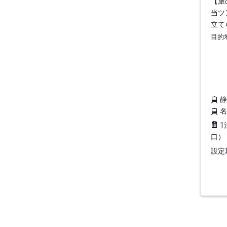
【旅
当ツ
立て
目的
1
口）
設定期