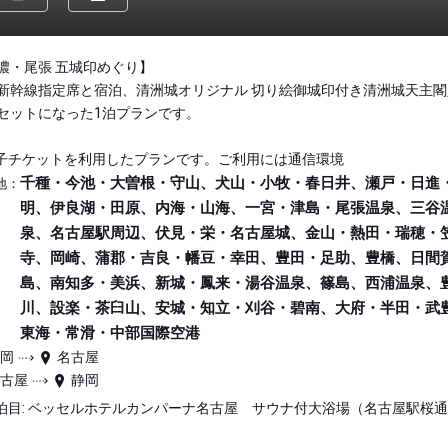
濃・尾張 五城印めぐり】
新幹線指定席と宿泊、清洲城オリジナル 切り絵御城印付き清洲城天主閣
セットになった1泊プランです。
子チケットを利用したプランです。ご利用には通信環境
千種・今池・大曽根・守山、犬山・小牧・春日井、瀬戸・日進
地：
明、伊良湖・田原、内海・山海、一宮・津島・尾張温泉、三谷
泉、名古屋駅周辺、伏見・栄・名古屋城、金山・熱田・瑞穂・
寺、岡崎、蒲郡・吉良・幡豆・幸田、豊田・足助、豊橋、日間
島、南知多・美浜、新城・鳳来・湯谷温泉、篠島、西浦温泉、
川、設楽・茶臼山、安城・知立・刈谷・碧南、大府・半田・武
東海・常滑・中部国際空港
静岡
名古屋
名古屋
静岡
泊目: ベッセルホテルカンパーナ名古屋 サウナ付大浴場（名古屋駅桜