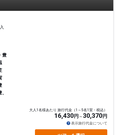
入
・豊
温
笠
賀
豊
豊、
大人1名様あたり 旅行代金（1～5名1室・税込）
16,430
30,370
円
円
通
表示旅行代金について