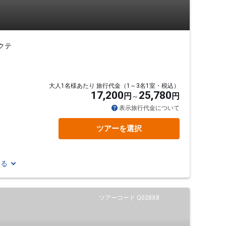
クテ
大人1名様あたり 旅行代金（1～3名1室・税込）
17,200
25,780
円
円
表示旅行代金について
ツアーを選択
見る
ツアーコード Q028X8