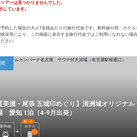
ージツアーは見つかりませんでした。
表示しています。
で予約した場合の大人1名様あたりの旅行代金です。新幹線や宿・ホテル
約状況等により、この画面に表示する旅行代金ではご利用になれない場
ください。
日間
【美濃・尾張 五城印めぐり】清洲城オリジナル
場 愛知 1泊（4-9月出発）
選べる
新幹線
ホテル
1
泊