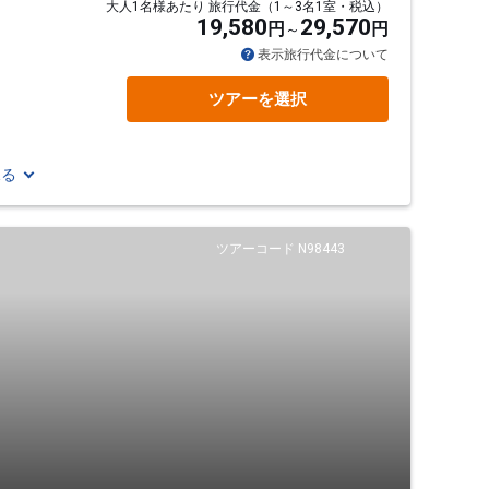
大人1名様あたり 旅行代金（1～3名1室・税込）
19,580
29,570
円
円
表示旅行代金について
ツアーを選択
見る
ツアーコード N98443