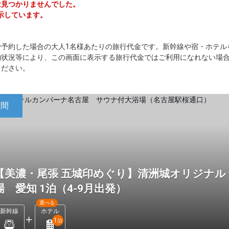
ーは見つかりませんでした。
示しています。
で予約した場合の大人1名様あたりの旅行代金です。新幹線や宿・ホテル
約状況等により、この画面に表示する旅行代金ではご利用になれない場
ください。
日間
【美濃・尾張 五城印めぐり】清洲城オリジナル
場 愛知 1泊（4-9月出発）
選べる
新幹線
ホテル
1
泊