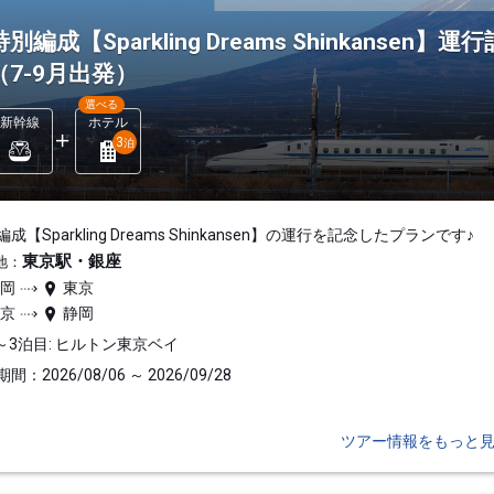
特別編成【Sparkling Dreams Shinkans
（7-9月出発）
選べる
新幹線
ホテル
3
泊
成【Sparkling Dreams Shinkansen】の運行を記念したプランです♪
東京駅・銀座
地：
静岡
東京
東京
静岡
～3泊目: ヒルトン東京ベイ
間：2026/08/06 ～ 2026/09/28
ツアー情報をもっと