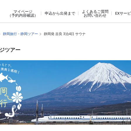
よくあるご質問
マイページ
申込から出発まで
EXサー
お問い合わせ
（予約内容確認）
静岡旅行・静岡ツアー
静岡発 吉良 3泊4日 サウナ
ージツアー