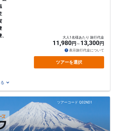
温
笠
賀
豊
豊、
大人1名様あたり 旅行代金
11,980
13,300
円
円
表示旅行代金について
ツアーを選択
見る
ツアーコード Q02ND1