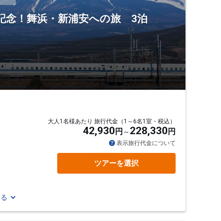
en】運行記念！舞浜・新浦安への旅 3泊
大人1名様あたり 旅行代金（1～6名1室・税込）
42,930
228,330
円
円
表示旅行代金について
ツアーを選択
見る