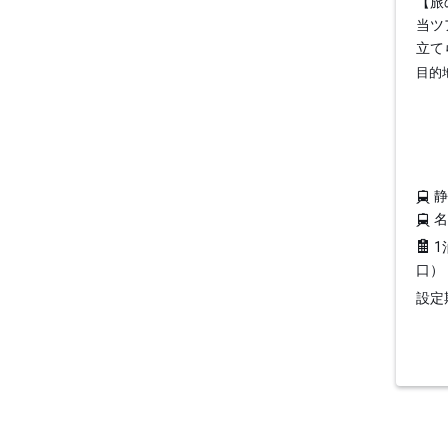
【旅
当ツ
立て
目的
1
口）
設定期