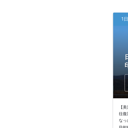
1
【美
往復
なっ
目的