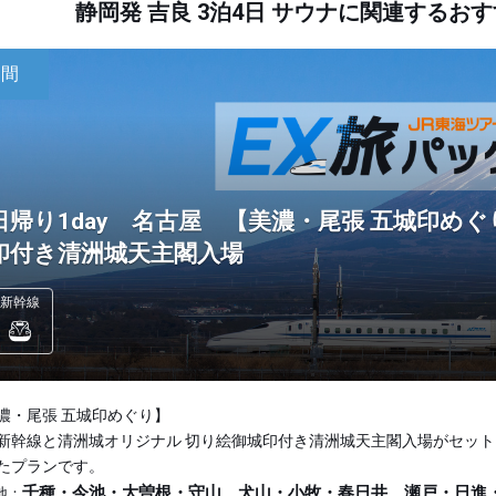
静岡発 吉良 3泊4日 サウナに関連する
日間
日帰り1day 名古屋 【美濃・尾張 五城印め
印付き清洲城天主閣入場
新幹線
濃・尾張 五城印めぐり】
新幹線と清洲城オリジナル 切り絵御城印付き清洲城天主閣入場がセット
たプランです。
千種・今池・大曽根・守山、犬山・小牧・春日井、瀬戸・日進
地：