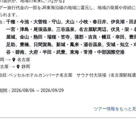
の選択が、地域の未来につながる】
アー旅行代金の一部をJR東海沿線の地域に還元し、地域の発展や存続に
られます。
千種・今池・大曽根・守山、犬山・小牧・春日井、伊良湖・田
地：
一宮・津島・尾張温泉、三谷温泉、名古屋駅周辺、伏見・栄・
屋城、金山・熱田・瑞穂・笠寺、蒲郡・吉良・幡豆・幸田、豊
足助、豊橋、日間賀島、新城・鳳来・湯谷温泉、安城・知立・
谷・碧南、大府・半田・武豊、東海・常滑・中部国際空港
静岡
名古屋
名古屋
静岡
泊目: ベッセルホテルカンパーナ名古屋 サウナ付大浴場（名古屋駅桜
間：2026/08/06 ～ 2026/09/29
ツアー情報をもっと