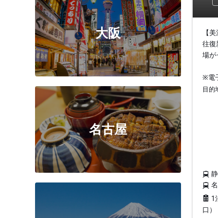
大阪
【美
往復
場が
※電
目的
名古屋
1
口）