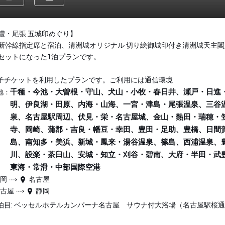
濃・尾張 五城印めぐり】
新幹線指定席と宿泊、清洲城オリジナル 切り絵御城印付き清洲城天主閣
セットになった1泊プランです。
子チケットを利用したプランです。ご利用には通信環境
千種・今池・大曽根・守山、犬山・小牧・春日井、瀬戸・日進
地：
明、伊良湖・田原、内海・山海、一宮・津島・尾張温泉、三谷
泉、名古屋駅周辺、伏見・栄・名古屋城、金山・熱田・瑞穂・
寺、岡崎、蒲郡・吉良・幡豆・幸田、豊田・足助、豊橋、日間
島、南知多・美浜、新城・鳳来・湯谷温泉、篠島、西浦温泉、
川、設楽・茶臼山、安城・知立・刈谷・碧南、大府・半田・武
東海・常滑・中部国際空港
静岡
名古屋
名古屋
静岡
泊目: ベッセルホテルカンパーナ名古屋 サウナ付大浴場（名古屋駅桜