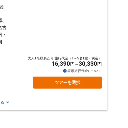
役
原、
名古
田・
刈
大人1名様あたり 旅行代金（1～5名1室・税込）
16,390
30,330
円
円
通
表示旅行代金について
ツアーを選択
見る