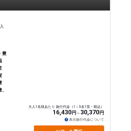
入
・豊
温
笠
賀
豊
豊、
大人1名様あたり 旅行代金（1～5名1室・税込）
16,430
30,370
円
円
通
表示旅行代金について