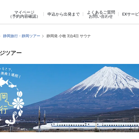
よくあるご質問
マイページ
申込から出発まで
EXサー
お問い合わせ
（予約内容確認）
静岡旅行・静岡ツアー
静岡発 小牧 3泊4日 サウナ
ージツアー