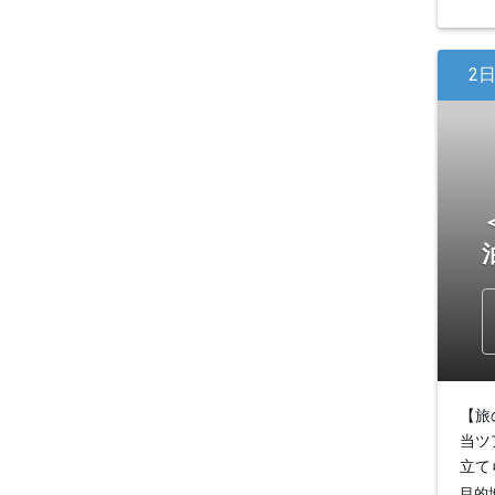
2
【旅
当ツ
立て
目的