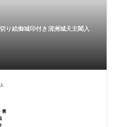
 切り絵御城印付き清洲城天主閣入
入
・豊
温
笠