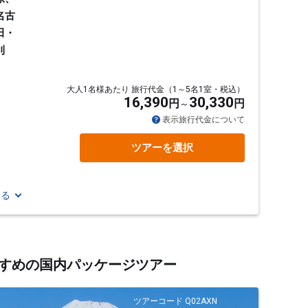
名古
田・
刈
大人1名様あたり 旅行代金（1～5名1室・税込）
16,390
30,330
円
円
通
表示旅行代金について
ツアーを選択
見る
おすすめの国内パッケージツアー
ツアーコード Q02AXN