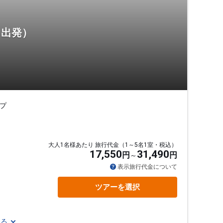
月出発）
プ
大人1名様あたり 旅行代金（1～5名1室・税込）
17,550
31,490
円
円
通
表示旅行代金について
ツアーを選択
見る