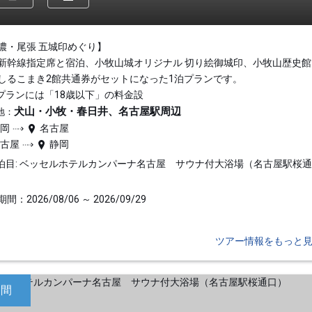
濃・尾張 五城印めぐり】
新幹線指定席と宿泊、小牧山城オリジナル 切り絵御城印、小牧山歴史館
しるこまき2館共通券がセットになった1泊プランです。
プランには「18歳以下」の料金設
犬山・小牧・春日井、名古屋駅周辺
地：
静岡
名古屋
名古屋
静岡
泊目: ベッセルホテルカンパーナ名古屋 サウナ付大浴場（名古屋駅桜
間：2026/08/06 ～ 2026/09/29
ツアー情報をもっと
日間