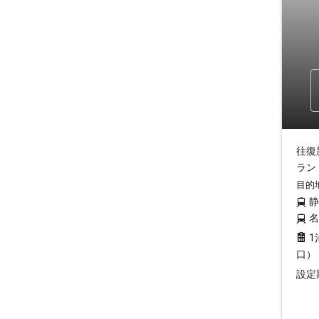
往復
ラン
目的
1
口）
設定期