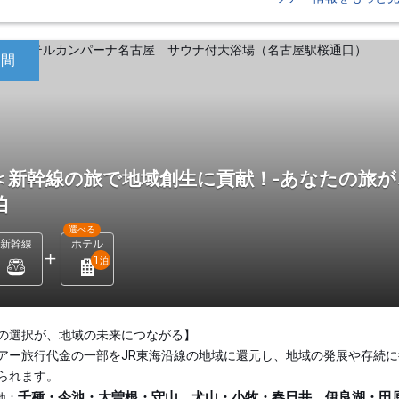
日間
＜新幹線の旅で地域創生に貢献！-あなたの旅が
泊
選べる
新幹線
ホテル
1
泊
の選択が、地域の未来につながる】
アー旅行代金の一部をJR東海沿線の地域に還元し、地域の発展や存続に
られます。
千種・今池・大曽根・守山、犬山・小牧・春日井、伊良湖・田
地：