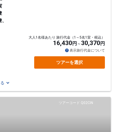
賀
豊
豊、
大人1名様あたり 旅行代金（1～5名1室・税込）
16,430
30,370
円
円
通
表示旅行代金について
ツアーを選択
見る
ツアーコード Q02CIN