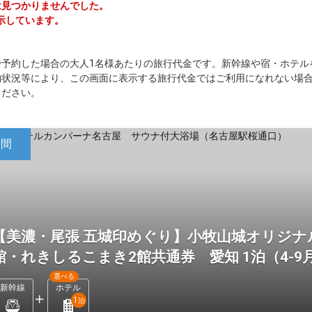
ーは見つかりませんでした。
示しています。
で予約した場合の大人1名様あたりの旅行代金です。新幹線や宿・ホテル
約状況等により、この画面に表示する旅行代金ではご利用になれない場
ください。
日間
【美濃・尾張 五城印めぐり】小牧山城オリジナ
館・れきしるこまき2館共通券 愛知 1泊（4-9
選べる
新幹線
ホテル
1
泊