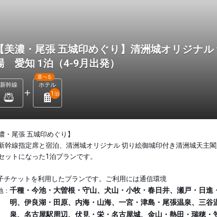
【美濃・尾張 五城印めぐり】清洲城オリジナル
場 愛知 1泊（4-9月出発）
選べる
新幹線
ホテル
1
泊
濃・尾張 五城印めぐり】
新幹線指定席と宿泊、清洲城オリジナル 切り絵御城印付き清洲城天主閣
セットになった1泊プランです。
子チケットを利用したプランです。ご利用には通信環境
千種・今池・大曽根・守山、犬山・小牧・春日井、瀬戸・日進
地：
明、伊良湖・田原、内海・山海、一宮・津島・尾張温泉、三谷
泉、名古屋駅周辺、伏見・栄・名古屋城、金山・熱田・瑞穂・