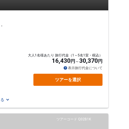
・
大人1名様あたり 旅行代金（1～5名1室・税込）
16,430
30,370
円
円
通
表示旅行代金について
ツアーを選択
見る
ツアーコード Q02B1K