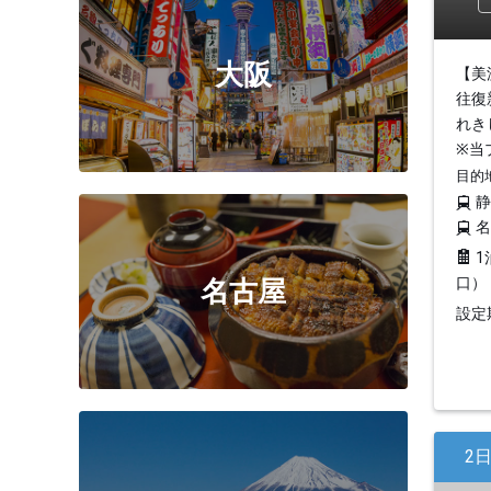
大阪
【美
往復
れき
※当
目的
1
口）
名古屋
設定期
2