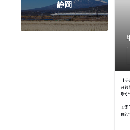
静岡
【美
往復
場が
※電
目的