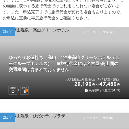
の画面に表示する旅行代金ではご利用になれない場合がございま
す。また、申込完了までに旅行代金が変わる場合もありますので、
お申込に直前に再度旅行代金をご確認ください。
2日間
ツアーコード N97345
ゆったりお値打ち 高山 1泊◆高山グリーンホテル（京
王グループホテルズ） ※旅行代金には名古屋-高山間の
交通機関は含まれておりません。
大人1名様あたり 旅行代金（2～3名1室・税込）
29,190
47,460
円
円
新幹線
ホテル
表示旅行代金について
1
泊
2日間
ツアーコード N97387