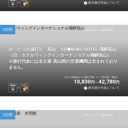
新幹線
ホテル
表示旅行代金について
1
泊
2日間
ツアーコード N97493
ゆったりお値打ち 高山 1泊◆KOKO HOTEL 飛騨高山
（旧：ホテルウィングインターナショナル飛騨高山）
※旅行代金には名古屋-高山間の交通機関は含まれており
ません。
大人1名様あたり 旅行代金（1～2名1室・税込）
10,830
42,780
円
円
新幹線
ホテル
表示旅行代金について
1
泊
2日間
ツアーコード N97499