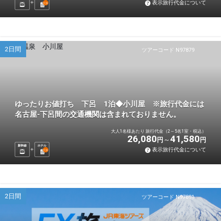
表示旅行代金について
1
泊
2日間
ツアーコード N97879
ゆったりお値打ち 下呂 1泊◆小川屋 ※旅行代金には
名古屋-下呂間の交通機関は含まれておりません。
大人1名様あたり 旅行代金（2～5名1室・税込）
26,080
41,580
円
円
新幹線
ホテル
表示旅行代金について
1
泊
2日間
ツアーコード N97891