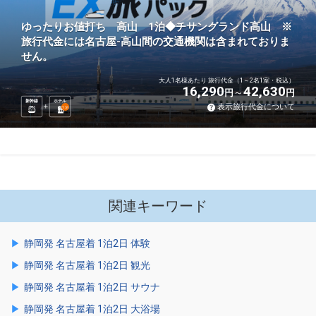
ゆったりお値打ち 高山 1泊◆チサングランド高山 ※
旅行代金には名古屋-高山間の交通機関は含まれておりま
せん。
大人1名様あたり 旅行代金（1～2名1室・税込）
16,290
42,630
円
円
新幹線
ホテル
表示旅行代金について
1
泊
関連キーワード
静岡発 名古屋着 1泊2日 体験
静岡発 名古屋着 1泊2日 観光
静岡発 名古屋着 1泊2日 サウナ
静岡発 名古屋着 1泊2日 大浴場