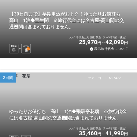
【30日前まで】早期申込がおトク！ゆったりお値打ち
高山 1泊◆宝生閣 ※旅行代金には名古屋-高山間の交
通機関は含まれておりません。
大人1名様あたり 旅行代金（2～5名1室・税込）
25,970
42,090
円
円
新幹線
ホテル
表示旅行代金について
1
泊
2日間
ツアーコード N97472
ゆったりお値打ち 高山 1泊◆飛騨亭花扇 ※旅行代金
には名古屋-高山間の交通機関は含まれておりません。
大人1名様あたり 旅行代金（2～4名1室・税込）
35,460
41,990
円
円