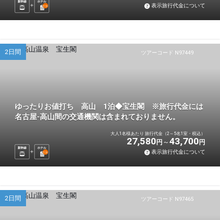
新幹線
ホテル
表示旅行代金について
1
泊
2日間
ツアーコード N97449
ゆったりお値打ち 高山 1泊◆宝生閣 ※旅行代金には
名古屋-高山間の交通機関は含まれておりません。
大人1名様あたり 旅行代金（2～5名1室・税込）
27,580
43,700
円
円
新幹線
ホテル
表示旅行代金について
1
泊
2日間
ツアーコード N97465