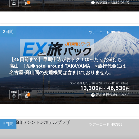
表示旅行代金について
1
泊
2日間
ツアーコード N97826
【45日前まで】早期申込がおトク！ゆったりお値打ち
高山 1泊◆hotel around TAKAYAMA ※旅行代金には
名古屋-高山間の交通機関は含まれておりません。
大人1名様あたり 旅行代金（1～2名1室・税込）
13,300
46,530
円
円
新幹線
ホテル
表示旅行代金について
1
泊
2日間
ツアーコード N97838