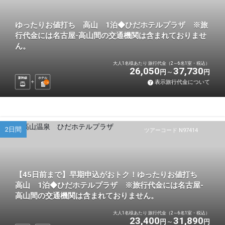
ゆったりお値打ち 高山 1泊◆ひだホテルプラザ ※旅
行代金には名古屋-高山間の交通機関は含まれておりませ
ん。
大人1名様あたり 旅行代金（2～6名1室・税込）
26,050
37,730
円
円
新幹線
ホテル
表示旅行代金について
1
泊
2日間
ツアーコード N97414
【45日前まで】早期申込がおトク！ゆったりお値打ち
高山 1泊◆ひだホテルプラザ ※旅行代金には名古屋-
高山間の交通機関は含まれておりません。
大人1名様あたり 旅行代金（2～6名1室・税込）
23,400
31,890
円
円