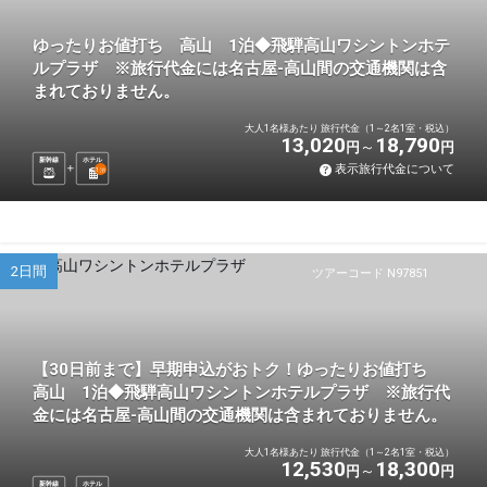
ゆったりお値打ち 高山 1泊◆飛騨高山ワシントンホテ
ルプラザ ※旅行代金には名古屋-高山間の交通機関は含
まれておりません。
大人1名様あたり 旅行代金（1～2名1室・税込）
13,020
18,790
円
円
新幹線
ホテル
表示旅行代金について
1
泊
2日間
ツアーコード N97851
【30日前まで】早期申込がおトク！ゆったりお値打ち
高山 1泊◆飛騨高山ワシントンホテルプラザ ※旅行代
金には名古屋-高山間の交通機関は含まれておりません。
大人1名様あたり 旅行代金（1～2名1室・税込）
12,530
18,300
円
円
新幹線
ホテル