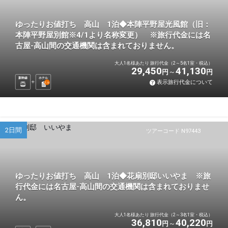
ゆったりお値打ち 高山 1泊◆本陣平野屋光風館（旧：
本陣平野屋別館※4/1より名称変更） ※旅行代金には名
古屋-高山間の交通機関は含まれておりません。
大人1名様あたり 旅行代金（2～5名1室・税込）
29,450
41,130
円
円
新幹線
ホテル
表示旅行代金について
1
泊
2日間
ツアーコード N97443
ゆったりお値打ち 高山 1泊◆花扇別邸いいやま ※旅
行代金には名古屋-高山間の交通機関は含まれておりませ
ん。
大人1名様あたり 旅行代金（2～3名1室・税込）
36,810
40,220
円
円