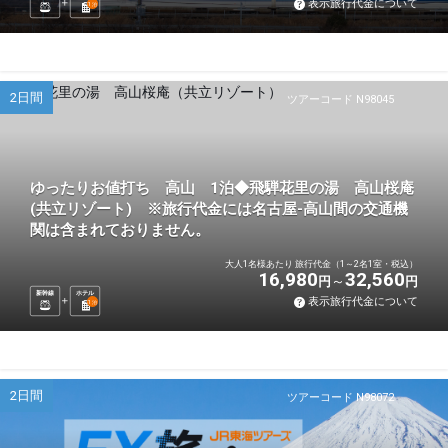
表示旅行代金について
1
泊
2日間
ツアーコード N98045
ゆったりお値打ち 高山 1泊◆飛騨花里の湯 高山桜庵
(共立リゾート) ※旅行代金には名古屋-高山間の交通機
関は含まれておりません。
大人1名様あたり 旅行代金（1～2名1室・税込）
16,980
32,560
円
円
新幹線
ホテル
表示旅行代金について
1
泊
2日間
ツアーコード N98072