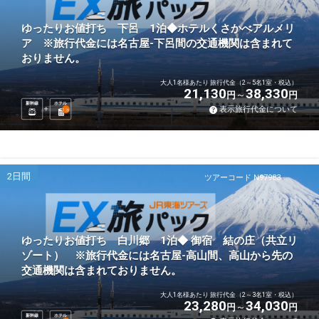
ゆったりお値打ち 下呂 1泊◆ホテルくさかべアルメリ
ア ※旅行代金には名古屋-下呂間の交通機関は含まれて
おりません。
大人1名様あたり 旅行代金（2～5名1室・税込）
21,130
38,330
円
円
新幹線
ホテル
表示旅行代金について
1
泊
2日間
ツアーコード N97983
ゆったりお値打ち 白川郷 1泊◆ 御宿 結の庄（共立リ
ゾート） ※旅行代金には名古屋-高山間、高山から先の
交通機関は含まれておりません。
大人1名様あたり 旅行代金（2～3名1室・税込）
23,280
34,030
円
円
新幹線
ホテル