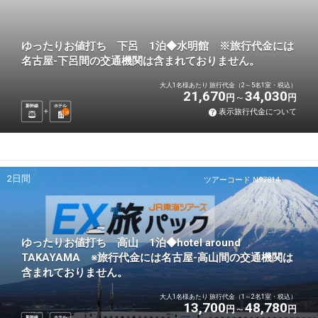
ゆったりお値打ち 下呂 1泊◆水明館 ※旅行代金には
名古屋-下呂間の交通機関は含まれておりません。
大人1名様あたり 旅行代金（2～5名1室・税込）
21,670
34,030
円
円
新幹線
ホテル
表示旅行代金について
1
泊
2日間
ツアーコード N97814
ゆったりお値打ち 高山 1泊◆hotel around
TAKAYAMA ※旅行代金には名古屋-高山間の交通機関は
含まれておりません。
大人1名様あたり 旅行代金（1～2名1室・税込）
13,700
48,780
円
円
新幹線
ホテル