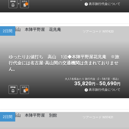
新幹線
ホテル
表示旅行代金について
1
泊
2日間
ツアーコード N97420
ゆったりお値打ち 高山 1泊◆本陣平野屋花兆庵 ※旅
行代金には名古屋-高山間の交通機関は含まれておりませ
ん。
大人1名様あたり 旅行代金（2～5名1室・税込）
35,820
50,690
円
円
新幹線
ホテル
表示旅行代金について
1
泊
2日間
ツアーコード N97431