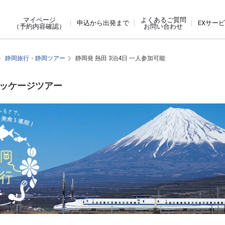
よくあるご質問
マイページ
申込から出発まで
EXサー
お問い合わせ
（予約内容確認）
静岡旅行・静岡ツアー
静岡発 熱田 3泊4日 一人参加可能
パッケージツアー