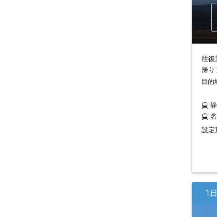
往復
帰り
目的
設定期
1