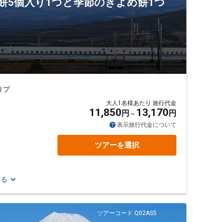
め餅5個入り1つと季節のきよめ餅1つ
りプ
大人1名様あたり 旅行代金
11,850
13,170
円
円
表示旅行代金について
ツアーを選択
見る
ツアーコード Q02AS5