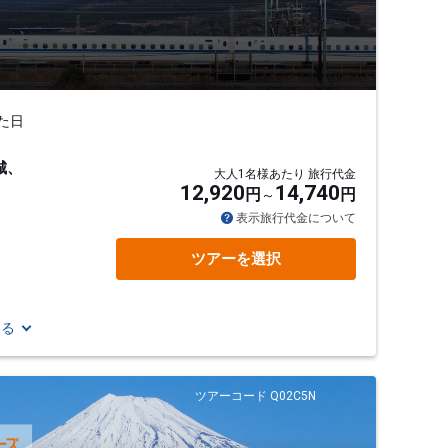
た日
城、
大人1名様あたり 旅行代金
12,920
14,740
円
円
表示旅行代金について
ツアーを選択
見る
ツアーコード Q02C5N