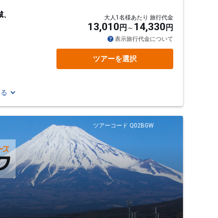
城、
大人1名様あたり 旅行代金
13,010
14,330
円
円
表示旅行代金について
ツアーを選択
見る
ツアーコード Q02BGW