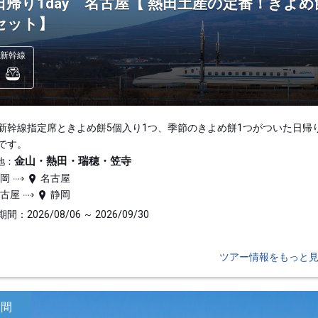
日帰り1day 名古屋【 熱田土産の定番！きよ
セット】
新幹線
新幹線指定席ときよめ餅5個入り1つ、季節のきよめ餅1つがついた日帰
です。
金山・熱田・瑞穂・笠寺
地：
静岡
名古屋
名古屋
静岡
間：2026/08/06 ～ 2026/09/30
ツアー情報をもっと
日間