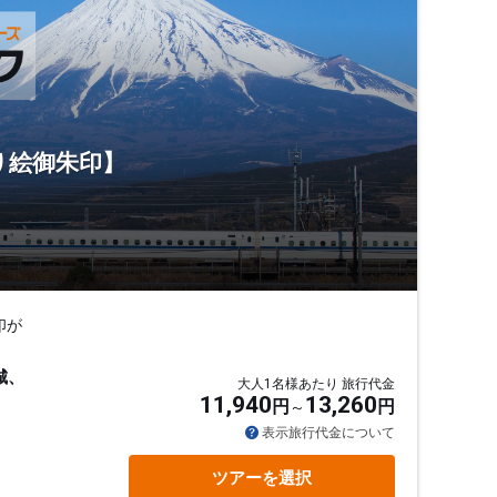
り絵御朱印】
印が
城、
大人1名様あたり 旅行代金
11,940
13,260
円
円
表示旅行代金について
ツアーを選択