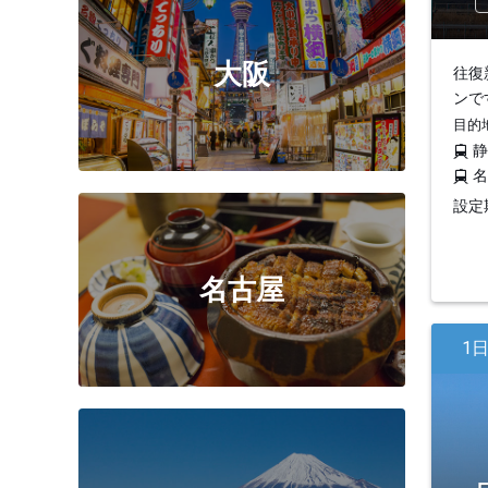
大阪
往復
ンで
目的
設定期
名古屋
1