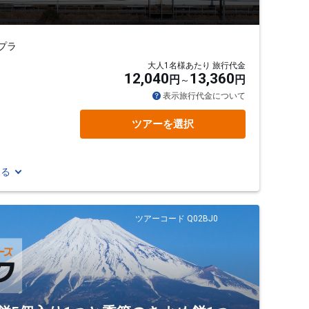
プラ
大人1名様あたり 旅行代金
12,040
13,360
円
円
表示旅行代金について
ツアーを選択
見る
ツアーコード Q02BJ0