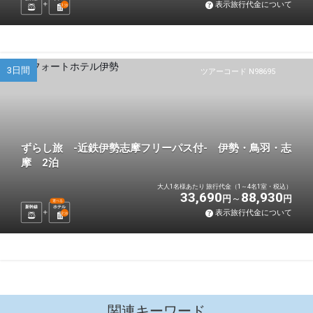
表示旅行代金について
1
泊
3日間
ツアーコード N98695
ずらし旅 -近鉄伊勢志摩フリーパス付- 伊勢・鳥羽・志
摩 2泊
大人1名様あたり 旅行代金（1～4名1室・税込）
33,690
88,930
円
円
選べる
新幹線
ホテル
表示旅行代金について
2
泊
関連キーワード