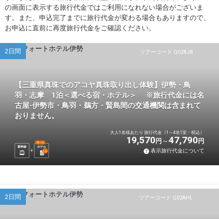
の画面に表示する旅行代金ではご利用になれない場合がございま
す。また、申込完了までに旅行代金が変わる場合もありますので、
お申込に直前に再度旅行代金をご確認ください。
2日間
ツアーコード Q028J8
【三重県真珠でのアコヤ真珠取り出し体験】伊勢・鳥
羽・志摩 1泊＜選べる宿・ホテル＞ ※旅行代金には名
古屋-伊勢市・鳥羽・鵜方・賢島間の交通機関は含まれて
おりません。
大人1名様あたり 旅行代金（1～4名1室・税込）
19,570
47,790
円
円
選べる
新幹線
ホテル
表示旅行代金について
1
泊
2日間
ツアーコード Q02AHL