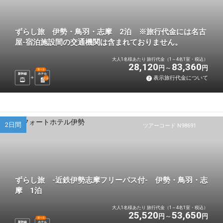
ずらし旅 伊勢・鳥羽・志摩 2泊 ※旅行代金には名古
屋-宿泊施設間の交通機関は含まれておりません。
大人1名様あたり 旅行代金（1～4名1室・税込）
28,120
83,360
円
円
選べる
新幹線
ホテル
表示旅行代金について
2
泊
2日間
ツアーコード N98691
ずらし旅 -近鉄伊勢志摩フリーパス付- 伊勢・鳥羽・志
摩 1泊
大人1名様あたり 旅行代金（1～4名1室・税込）
25,520
53,650
円
円
選べる
新幹線
ホテル