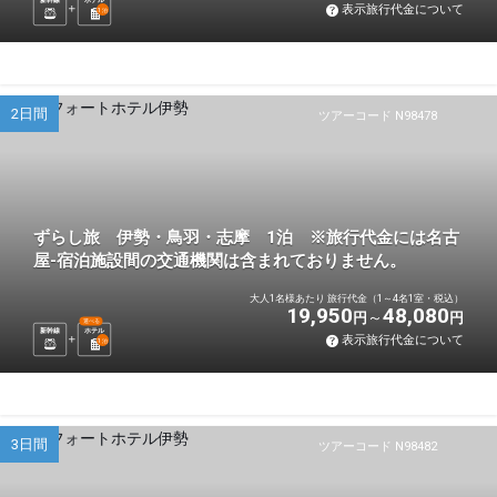
表示旅行代金について
1
泊
2日間
ツアーコード N98478
ずらし旅 伊勢・鳥羽・志摩 1泊 ※旅行代金には名古
屋-宿泊施設間の交通機関は含まれておりません。
大人1名様あたり 旅行代金（1～4名1室・税込）
19,950
48,080
円
円
選べる
新幹線
ホテル
表示旅行代金について
1
泊
3日間
ツアーコード N98482