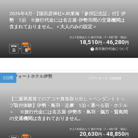
2026年4月-【猿田彦神社×JR東海「参拝記念証」付】伊
勢 1泊 ※旅行代金には名古屋-伊勢市間の交通機関は
含まれておりません。＜大人のみの設定＞
大人1名様あたり 旅行代金（1～4名1室・税込）
18,510
46,280
円
円
選べる
新幹線
ホテル
表示旅行代金について
1
泊
2日間
ツアーコード Q02MIB
【三重県真珠でのアコヤ真珠取り出し＋ペンダントトッ
プ取付体験】伊勢・鳥羽・志摩 1泊＜選べる宿・ホテル
＞ ※旅行代金には名古屋-伊勢市・鳥羽・鵜方・賢島間
の交通機関は含まれておりません。
大人1名様あたり 旅行代金（1～4名1室・税込）
20,630
48,850
円
円
選べる
新幹線
ホテル