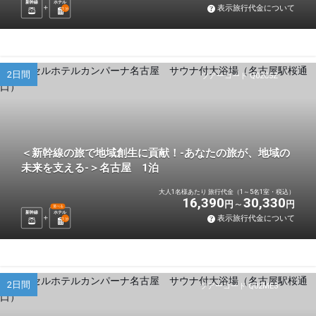
新幹線
ホテル
表示旅行代金について
1
泊
2日間
ツアーコード Q02C5Z
＜新幹線の旅で地域創生に貢献！-あなたの旅が、地域の
未来を支える-＞名古屋 1泊
大人1名様あたり 旅行代金（1～5名1室・税込）
16,390
30,330
円
円
選べる
新幹線
ホテル
表示旅行代金について
1
泊
2日間
ツアーコード Q02ME3