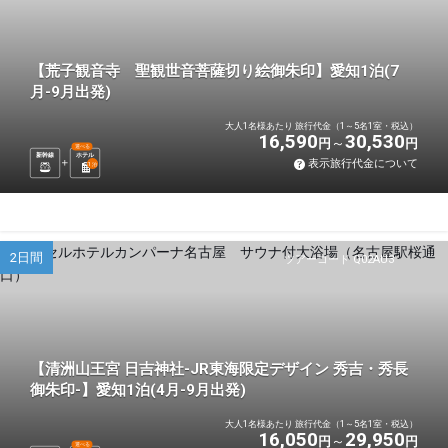
【荒子観音寺 聖観世音菩薩切り絵御朱印】愛知1泊(7
月-9月出発)
大人1名様あたり 旅行代金（1～5名1室・税込）
16,590
30,530
円
円
選べる
新幹線
ホテル
表示旅行代金について
1
泊
2日間
ツアーコード Q02AU3
【清洲山王宮 日吉神社-JR東海限定デザイン 秀吉・秀長
御朱印-】愛知1泊(4月-9月出発)
大人1名様あたり 旅行代金（1～5名1室・税込）
16,050
29,950
円
円
選べる