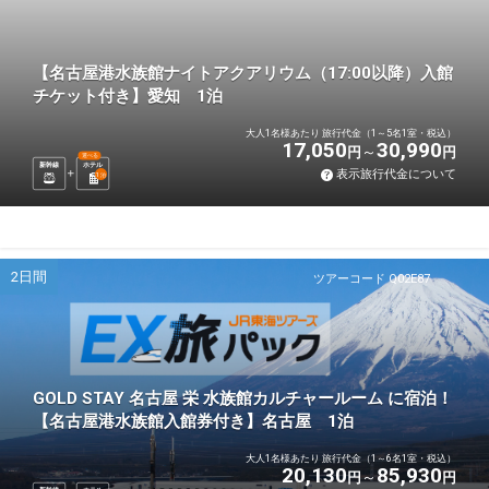
【名古屋港水族館ナイトアクアリウム（17:00以降）入館
チケット付き】愛知 1泊
大人1名様あたり 旅行代金（1～5名1室・税込）
17,050
30,990
円
円
選べる
新幹線
ホテル
表示旅行代金について
1
泊
2日間
ツアーコード Q02E87
GOLD STAY 名古屋 栄 水族館カルチャールーム に宿泊！
【名古屋港水族館入館券付き】名古屋 1泊
大人1名様あたり 旅行代金（1～6名1室・税込）
20,130
85,930
円
円