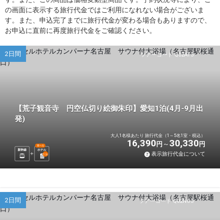
の画面に表示する旅行代金ではご利用になれない場合がございま
す。また、申込完了までに旅行代金が変わる場合もありますので、
お申込に直前に再度旅行代金をご確認ください。
2日間
ツアーコード Q02AT3
【荒子観音寺 円空仏切り絵御朱印】愛知1泊(4月-9月出
発)
大人1名様あたり 旅行代金（1～5名1室・税込）
16,390
30,330
円
円
選べる
新幹線
ホテル
表示旅行代金について
1
泊
2日間
ツアーコード Q02NO3