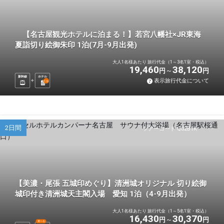
【名古屋観光ホテルに泊まる！】若宮八幡社×JR東海
夏詣切り絵御朱印 1泊(7月-9月出発)
大人1名様あたり 旅行代金（1～3名1室・税込）
19,460
38,120
円
円
新幹線
ホテル
表示旅行代金について
1
泊
2日間
ツアーコード Q02B1K
【美濃・尾張 五城印めぐり】清洲城オリジナル 切り絵御
城印付き清洲城天主閣入場 愛知 1泊（4-9月出発）
大人1名様あたり 旅行代金（1～5名1室・税込）
16,430
30,370
円
円
選べる