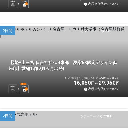
新幹線
ホテル
表示旅行代金について
1
泊
2日間
ツアーコード Q02O1J
【清洲山王宮 日吉神社×JR東海 夏詣EX限定デザイン御
朱印】愛知1泊(7月-9月出発)
大人1名様あたり 旅行代金（1～5名1室・税込）
16,050
29,950
円
円
選べる
新幹線
ホテル
表示旅行代金について
1
泊
2日間
ツアーコード Q02NME