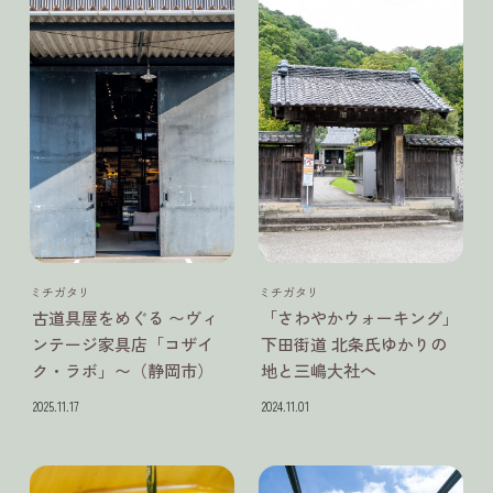
静岡県
静岡県
ミチガタリ
ミチガタリ
古道具屋をめぐる 〜ヴィ
「さわやかウォーキング」
ンテージ家具店「コザイ
下田街道 北条氏ゆかりの
ク・ラボ」〜（静岡市）
地と三嶋大社へ
2025.11.17
2024.11.01